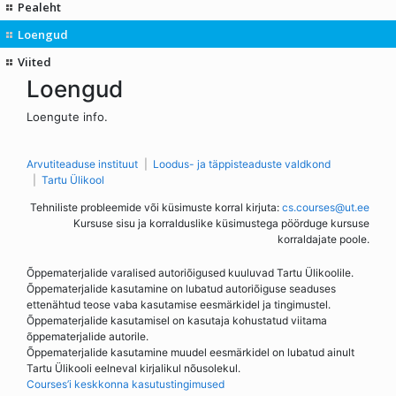
Pealeht
Loengud
Viited
Loengud
Loengute info.
Arvutiteaduse instituut
Loodus- ja täppisteaduste valdkond
Tartu Ülikool
Tehniliste probleemide või küsimuste korral kirjuta:
cs.courses@ut.ee
Kursuse sisu ja korralduslike küsimustega pöörduge kursuse
korraldajate poole.
Õppematerjalide varalised autoriõigused kuuluvad Tartu Ülikoolile.
Õppematerjalide kasutamine on lubatud autoriõiguse seaduses
ettenähtud teose vaba kasutamise eesmärkidel ja tingimustel.
Õppematerjalide kasutamisel on kasutaja kohustatud viitama
õppematerjalide autorile.
Õppematerjalide kasutamine muudel eesmärkidel on lubatud ainult
Tartu Ülikooli eelneval kirjalikul nõusolekul.
Courses’i keskkonna kasutustingimused