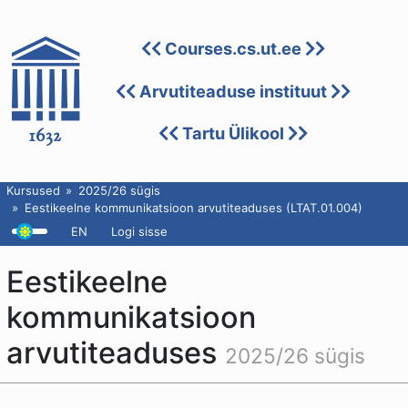
Courses.cs.ut.ee
Arvutiteaduse instituut
Tartu Ülikool
Kursused
2025/26 sügis
Eestikeelne kommunikatsioon arvutiteaduses (LTAT.01.004)
EN
Logi sisse
Eestikeelne
kommunikatsioon
arvutiteaduses
2025/26 sügis