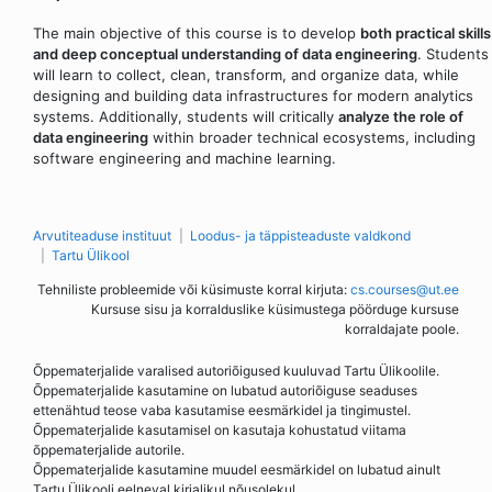
The main objective of this course is to develop
both practical skills
and deep conceptual understanding of data engineering
. Students
will learn to collect, clean, transform, and organize data, while
designing and building data infrastructures for modern analytics
systems. Additionally, students will critically
analyze the role of
data engineering
within broader technical ecosystems, including
software engineering and machine learning.
Arvutiteaduse instituut
Loodus- ja täppisteaduste valdkond
Tartu Ülikool
Tehniliste probleemide või küsimuste korral kirjuta:
cs.courses@ut.ee
Kursuse sisu ja korralduslike küsimustega pöörduge kursuse
korraldajate poole.
Õppematerjalide varalised autoriõigused kuuluvad Tartu Ülikoolile.
Õppematerjalide kasutamine on lubatud autoriõiguse seaduses
ettenähtud teose vaba kasutamise eesmärkidel ja tingimustel.
Õppematerjalide kasutamisel on kasutaja kohustatud viitama
õppematerjalide autorile.
Õppematerjalide kasutamine muudel eesmärkidel on lubatud ainult
Tartu Ülikooli eelneval kirjalikul nõusolekul.