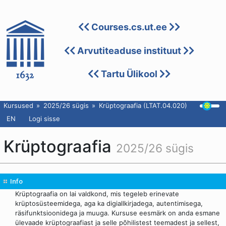
Courses.cs.ut.ee
Arvutiteaduse instituut
Tartu Ülikool
Kursused
2025/26 sügis
Krüptograafia (LTAT.04.020)
EN
Logi sisse
Krüptograafia
2025/26 sügis
Info
Krüptograafia on lai valdkond, mis tegeleb erinevate
krüptosüsteemidega, aga ka digiallkirjadega, autentimisega,
räsifunktsioonidega ja muuga. Kursuse eesmärk on anda esmane
ülevaade krüptograafiast ja selle põhilistest teemadest ja sellest,