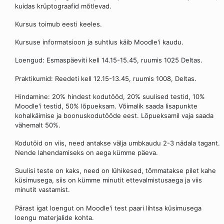
kuidas krüptograafid mõtlevad.
Kursus toimub eesti keeles.
Kursuse informatsioon ja suhtlus käib Moodle'i kaudu.
Loengud: Esmaspäeviti kell 14.15-15.45, ruumis 1025 Deltas.
Praktikumid: Reedeti kell 12.15-13.45, ruumis 1008, Deltas.
Hindamine: 20% hindest kodutööd, 20% suulised testid, 10%
Moodle'i testid, 50% lõpueksam. Võimalik saada lisapunkte
kohalkäimise ja boonuskodutööde eest. Lõpueksamil vaja saada
vähemalt 50%.
Kodutöid on viis, need antakse välja umbkaudu 2-3 nädala tagant.
Nende lahendamiseks on aega kümme päeva.
Suulisi teste on kaks, need on lühikesed, tõmmatakse pilet kahe
küsimusega, siis on kümme minutit ettevalmistusaega ja viis
minutit vastamist.
Pärast igat loengut on Moodle'i test paari lihtsa küsimusega
loengu materjalide kohta.