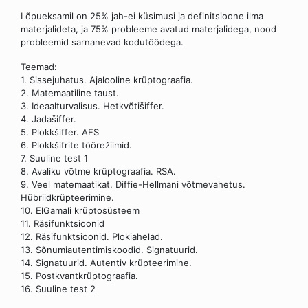
Lõpueksamil on 25% jah-ei küsimusi ja definitsioone ilma
materjalideta, ja 75% probleeme avatud materjalidega, nood
probleemid sarnanevad kodutöödega.
Teemad:
1. Sissejuhatus. Ajalooline krüptograafia.
2. Matemaatiline taust.
3. Ideaalturvalisus. Hetkvõtišiffer.
4. Jadašiffer.
5. Plokkšiffer. AES
6. Plokkšifrite töörežiimid.
7. Suuline test 1
8. Avaliku võtme krüptograafia. RSA.
9. Veel matemaatikat. Diffie-Hellmani võtmevahetus.
Hübriidkrüpteerimine.
10. ElGamali krüptosüsteem
11. Räsifunktsioonid
12. Räsifunktsioonid. Plokiahelad.
13. Sõnumiautentimiskoodid. Signatuurid.
14. Signatuurid. Autentiv krüpteerimine.
15. Postkvantkrüptograafia.
16. Suuline test 2