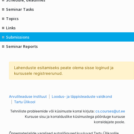
Seminar Tasks
Topics
Links
Submissions
Seminar Reports
Lahenduste esitamiseks peate olema sisse loginud ja
kursusele registreerunud.
Arvutiteaduse instituut
Loodus- ja täppisteaduste valdkond
Tartu Ülikool
Tehniliste probleemide või küsimuste korral kirjuta:
cs.courses@ut.ee
Kursuse sisu ja korralduslike küsimustega pöörduge kursuse
korraldajate poole.
Õppematerjalide varalised autoriõigused kuuluvad Tartu Ülikoolile.