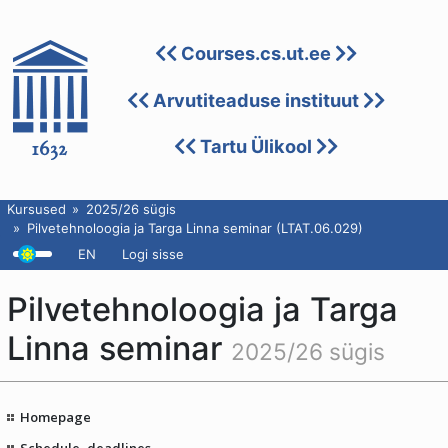
Courses.cs.ut.ee
Arvutiteaduse instituut
Tartu Ülikool
Kursused
2025/26 sügis
Pilvetehnoloogia ja Targa Linna seminar (LTAT.06.029)
EN
Logi sisse
Pilvetehnoloogia ja Targa
Linna seminar
2025/26 sügis
Homepage
Schedule, deadlines