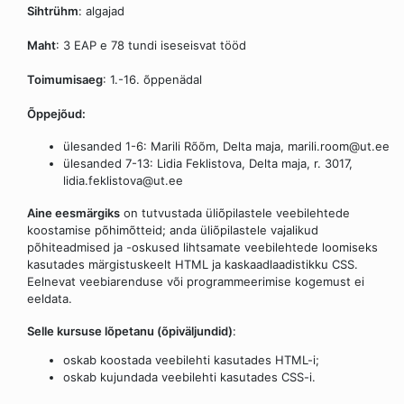
Sihtrühm
: algajad
Maht
: 3 EAP e 78 tundi iseseisvat tööd
Toimumisaeg
: 1.-16. õppenädal
Õppejõud:
ülesanded 1-6: Marili Rõõm, Delta maja, marili.room@ut.ee
ülesanded 7-13: Lidia Feklistova, Delta maja, r. 3017,
lidia.feklistova@ut.ee
Aine eesmärgiks
on tutvustada üliõpilastele veebilehtede
koostamise põhimõtteid; anda üliõpilastele vajalikud
põhiteadmised ja -oskused lihtsamate veebilehtede loomiseks
kasutades märgistuskeelt HTML ja kaskaadlaadistikku CSS.
Eelnevat veebiarenduse või programmeerimise kogemust ei
eeldata.
Selle kursuse lõpetanu (õpiväljundid)
:
oskab koostada veebilehti kasutades HTML-i;
oskab kujundada veebilehti kasutades CSS-i.