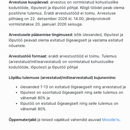
Arvestuse kuupäevad
: arvestus on vormistatud kohustuslike
kodutööde, lõputesti ja lõputöö põhjal. Kõigil töödel peab olema
positiivne tulemus. Eraldi arvestustööd ei toimu. Arvestuse
põhiaeg on 22. detsember 2026 kl. 14.00; järelprotokolli
vormistatakse 20. jaanuari 2026 seisuga.
Arvestusele pääsemise tingimused:
kõik ülesanded, lõputest ja
lõputöö peavad olema esitatud õigeaegselt ja vastama esitatud
nõuetele.
Arvestustöö formaat:
eraldi arvestustööd ei toimu. Tulemus
(arvestatud/mittearvestatud) on vormistatud kohustuslike
kodutööde, lõputesti ja lõputöö põhjal
Lõpliku tulemuse (arvestatud/mittearvestatud) kujunemine:
ülesanded 1-13 on esitatud õigeaegselt ning arvestatud ja
lõputest on sooritatud õigeaegselt ning selle tulemus on
vähemalt 80% ja
lõputöö on esitatud õigeaegselt ning selle tulemus on
vähemalt 80%.
Õppematerjalid
ja teised vajalikud vahendid asuvad
Moodle'is
.