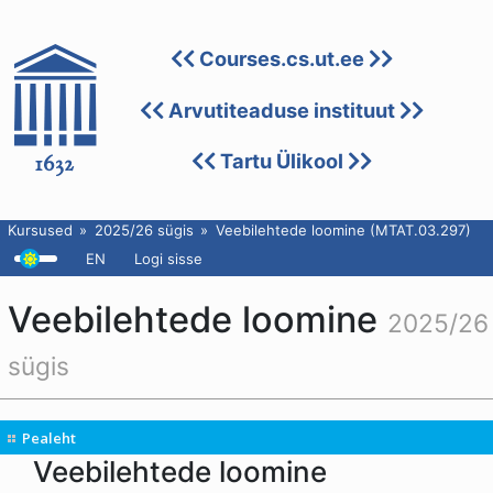
Courses.cs.ut.ee
Arvutiteaduse instituut
Tartu Ülikool
Kursused
2025/26 sügis
Veebilehtede loomine (MTAT.03.297)
EN
Logi sisse
Veebilehtede loomine
2025/26
sügis
Pealeht
Veebilehtede loomine