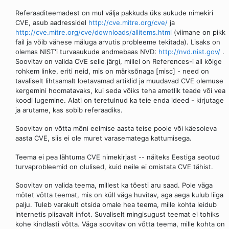
Referaaditeemadest on mul välja pakkuda üks aukude nimekiri
CVE, asub aadressidel
http://cve.mitre.org/cve/
ja
http://cve.mitre.org/cve/downloads/allitems.html
(viimane on pikk
fail ja võib vähese mäluga arvutis probleeme tekitada). Lisaks on
olemas NIST'i turvaaukude andmebaas NVD:
http://nvd.nist.gov/
.
Soovitav on valida CVE selle järgi, millel on References-i all kõige
rohkem linke, eriti neid, mis on märksõnaga [misc] - need on
tavaliselt lihtsamalt loetavamad artiklid ja muudavad CVE olemuse
kergemini hoomatavaks, kui seda võiks teha ametlik teade või vea
koodi lugemine. Alati on teretulnud ka teie enda ideed - kirjutage
ja arutame, kas sobib referaadiks.
Soovitav on võtta mõni eelmise aasta teise poole või käesoleva
aasta CVE, siis ei ole muret varasematega kattumisega.
Teema ei pea lähtuma CVE nimekirjast -- näiteks Eestiga seotud
turvaprobleemid on olulised, kuid neile ei omistata CVE tähist.
Soovitav on valida teema, millest ka tõesti aru saad. Pole väga
mõtet võtta teemat, mis on küll väga huvitav, aga aega kulub liiga
palju. Tuleb varakult otsida omale hea teema, mille kohta leidub
internetis piisavalt infot. Suvaliselt mingisugust teemat ei tohiks
kohe kindlasti võtta. Väga soovitav on võtta teema, mille kohta on