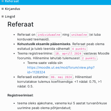
Referaat
Kirjandus
Lingid
Referaat
Referaat on
ning
(ei luba
individuaalne
unikaalne
korduvaid teemasid).
Kohustuslik eksamile pääsemiseks
. Referaat peab olema
esitatud ja tuleb teenida vähemalt
4 punkti
Teema registreerimine:
vastavas Moodle
18. aprill 2024
foorumis. Hilinemine lahutab tulemusest
.
2 punkti
Teema saate valida siin
https://moodle.ut.ee/mod/forum/view.php?
id=1128324
Referaadi esitamine:
. Hilinemisel
06. mai 2024
korrutatakse tulemus koefitsendiga: <1 nädal: 0.75, >1
nädal: 0.5.
Registreerimisel:
teema oleks ajakohane, vanema kui 5 aastat turvanõrkuse
uurimine peab olema põhjendatud;