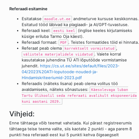
Referaadi esitamine
Esitatakse
andmeturve kursuse keskkonnas.
moodle.ut.ee
Esitatud tööd läbivad ka plagiaadi- ja AI/GPT-tuvastuse.
Referaadi keel:
(inglise keeles kirjutamiseks
eesti keel
küsige eriluba Tarmo Oja käest).
Referaadi formaat:
. Teistes formaatides töid ei hinnata.
PDF
Referaat peab olema
,
korrektselt vormistatud
. Vaiete korral
välistele materjalidele viidatud
kasutatakse juhendina TÜ ATI lõputööde vormistamise
juhendit.
https://cs.ut.ee/sites/default/files/2023-
04/2023%20ATI-loputoode-nouded-ja-
Hindamiskriteeriumid-2023.pdf
Referaadis (näiteks lisana) peab olema volitus töö
avaldamiseks, näiteks sõnastuses:
Käesolevaga luban
Tartu Ülikoolil seda referaati avalikult eksponeerida
kuni aastani 2029.
Vihjeid:
Enne tähtaega võib teemat vahetada. Kui pärast registreerumis
tähtaega teise teema valite, siis kaotate 2 punkti - aga parem 8
punkti hea referaadi eest kui 5 punkti kehva õigeaegselt