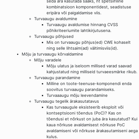
seda ära kasutada saaks, nt spetsiifiline
kombinatsioon komponentidest, seadistuse
eripära või paigaldamise viis.
Turvaaugu avaldumine
Turvaaugu avaldumise hinnang CVSS
põhikriteeriumite lahtikirjutusena.
Turvaaugu põhjused
Mis on turvaaugu põhjus(ed) CWE kohaselt
ning selle lihtsaim(ad) vältimisviis(id).
Mõju ja turvaaugu kõrvaldamine
Mõju varadele
Mõju ulatus ja iseloom millised varad saavad
kahjustatud ning milliseid turvaeesmärke rikub.
Turvaaugu parandamine
Milline on toote-teenuse-komponendi enda
soovitus turvaaugu parandamiseks.
Turvaaaugu mõju leevendamine
Turvaaugu tegelik ärakasutatavus
Kas turvaaugule eksisteerib eksploit või
kontseptsiooni tõendus (PoC)? Kas on
tõendusi et nõrkust on juba ära kasutatud? Kui
kaua nõrkuse avaldamisest nõrkuse PoC
avaldamiseni või nõrkuse ärakasutamiseni aega
kulus.