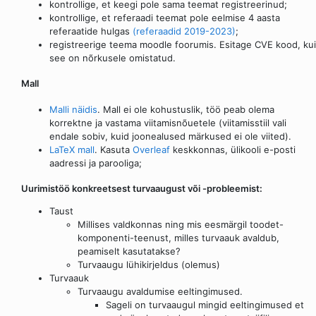
kontrollige, et keegi pole sama teemat registreerinud;
kontrollige, et referaadi teemat pole eelmise 4 aasta
referaatide hulgas
(referaadid 2019-2023)
;
registreerige teema moodle foorumis. Esitage CVE kood, kui
see on nõrkusele omistatud.
Mall
Malli näidis
. Mall ei ole kohustuslik, töö peab olema
korrektne ja vastama viitamisnõuetele (viitamisstiil vali
endale sobiv, kuid joonealused märkused ei ole viited).
LaTeX mall
. Kasuta
Overleaf
keskkonnas, ülikooli e-posti
aadressi ja parooliga;
Uurimistöö konkreetsest turvaaugust või -probleemist:
Taust
Millises valdkonnas ning mis eesmärgil toodet-
komponenti-teenust, milles turvaauk avaldub,
peamiselt kasutatakse?
Turvaaugu lühikirjeldus (olemus)
Turvaauk
Turvaaugu avaldumise eeltingimused.
Sageli on turvaaugul mingid eeltingimused et