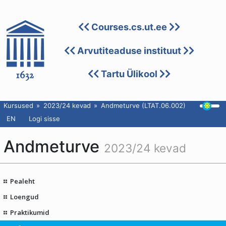
Courses.cs.ut.ee
Arvutiteaduse instituut
Tartu Ülikool
Kursused
2023/24 kevad
Andmeturve (LTAT.06.002)
EN
Logi sisse
Andmeturve
2023/24 kevad
Pealeht
Loengud
Praktikumid