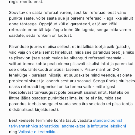
registreeritu eest.
Soovitav on saata referaat varem, sest kui referaadi eest vähe
punkte saate, võite saata uue ja parema referaadi - aga ikka ainult
enne tähtaega. Õppejõud küll ei garanteeri, et jõuan kõiki
referaate enne tähtaja lõppu kohe üle lugeda, seega mida varem
saadate, seda rohkem on lootust.
Paranduse juures ei piisa sellest, et installida tootja paik (patch),
vaid vaja on detailsemat kirjeldust, mida see parandus teeb ja miks
ta piisav on (see seab muide ka piirangud referaadi teemale -
valitud teema kohta peab olema piisavalt sisulist infot ja parem kui
see oleks lähtekoodi analüüsi tasemel). Piisav maht on 2-3
lehekülge - parajasti niipalju, et suudaksite mind veenda, et olete
probleemi sisust ja lahendusest aru saanud. Seega üheks oluliseks
osaks referaadi tegemisel on ka teema valik - mitte igast
teadaolevast turvaaugust pole piisavalt sisulist infot. Näiteks on
lihtne jääda osadest punktidest ilma, kui te ei näe, mida see
parandus teeb ja seega ei suuda seda ära seletada (ei piisa tootja
üldsõnalisest kirjeldusest).
Eestikeelsete terminite kohta tasub vaadata
standardipõhist
tarkvaratehnika sõnastikku
,
andmekaitse ja infoturbe leksikoni
ning
Vallaste e-teatmikku
.