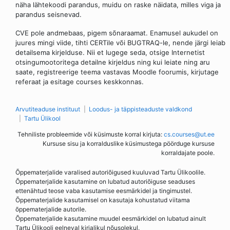
näha lähtekoodi parandus, muidu on raske näidata, milles viga ja
parandus seisnevad.
CVE pole andmebaas, pigem sõnaraamat. Enamusel aukudel on
juures mingi viide, tihti CERTile või BUGTRAQ-le, nende järgi leiab
detailsema kirjelduse. Nii et lugege seda, otsige Internetist
otsingumootoritega detailne kirjeldus ning kui leiate ning aru
saate, registreerige teema vastavas Moodle foorumis, kirjutage
referaat ja esitage courses keskkonnas.
Arvutiteaduse instituut
Loodus- ja täppisteaduste valdkond
Tartu Ülikool
Tehniliste probleemide või küsimuste korral kirjuta:
cs.courses@ut.ee
Kursuse sisu ja korralduslike küsimustega pöörduge kursuse
korraldajate poole.
Õppematerjalide varalised autoriõigused kuuluvad Tartu Ülikoolile.
Õppematerjalide kasutamine on lubatud autoriõiguse seaduses
ettenähtud teose vaba kasutamise eesmärkidel ja tingimustel.
Õppematerjalide kasutamisel on kasutaja kohustatud viitama
õppematerjalide autorile.
Õppematerjalide kasutamine muudel eesmärkidel on lubatud ainult
Tartu Ülikooli eelneval kirjalikul nõusolekul.