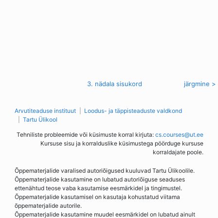
< eelmine
3. nädala sisukord
järgmine >
Arvutiteaduse instituut
Loodus- ja täppisteaduste valdkond
Tartu Ülikool
Tehniliste probleemide või küsimuste korral kirjuta:
cs.courses@ut.ee
Kursuse sisu ja korralduslike küsimustega pöörduge kursuse
korraldajate poole.
Õppematerjalide varalised autoriõigused kuuluvad Tartu Ülikoolile.
Õppematerjalide kasutamine on lubatud autoriõiguse seaduses
ettenähtud teose vaba kasutamise eesmärkidel ja tingimustel.
Õppematerjalide kasutamisel on kasutaja kohustatud viitama
õppematerjalide autorile.
Õppematerjalide kasutamine muudel eesmärkidel on lubatud ainult