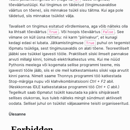
tõeväärtustüüpi. Kui tingimus on täidetud (tingimusavaldise
väärtus on tõene), siis minnakse tsükli sisu täitma. Kui aga pole
täidetud, siis minnakse tsüklist välja.
Tavaliselt on tingimus esitatud võrdlemisena, aga võib näiteks olla
ka lihtsalt tõeväärtus
. Või hoopis tõeväärtus
. See
True
False
viimane on küll üsna mõttetu: nii karm “piirivalvur”, et kunagi
kedagi edasi ei lubata. Jätkamistingimuse
puhul on tegemist
True
lõpmatu tsükliga, sest tingimusavaldis on alati tõene. Teoreetiliselt
jääbki see tsükkel igavesti tööle. Praktiliselt siiski ilmselt pannakse
arvuti millalgi kinni, toimub elektrikatkestus vms. Kui me nüüd
Pythonis meelega või kogemata sellise programmi teeme, mis
igavesti tööle jääb, siis ei ole meil katkestamiseks siiski vaja arvutit
kinni panna. Nimelt saame Thonnys programmi töö katkestada
Stop-märgiga nupu või klahvikombinatsiooni
Ctrl + F2
abil.
(Keskkonnas IDLE katkestatakse programmi töö
Ctrl + C
abil.)
Tegelikult saab lõpmatut tsüklit kasutada ka päris sihipäraselt
sellises olukorras, kus tuleb näiteks mingit sündmust aktiivselt
oodata. Sellisel juhul on tsüklist väljasaamine teisiti organiseeritud.
Ülesanne