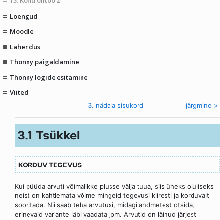
15. Kontrolltöö 2
Loengud
Moodle
Lahendus
Thonny paigaldamine
Thonny logide esitamine
Viited
< eelmine
3. nädala sisukord
järgmine >
3.1 Tsükkel
KORDUV TEGEVUS
Kui püüda arvuti võimalikke plusse välja tuua, siis üheks oluliseks
neist on kahtlemata võime mingeid tegevusi kiiresti ja korduvalt
sooritada. Nii saab teha arvutusi, midagi andmetest otsida,
erinevaid variante läbi vaadata jpm. Arvutid on läinud järjest