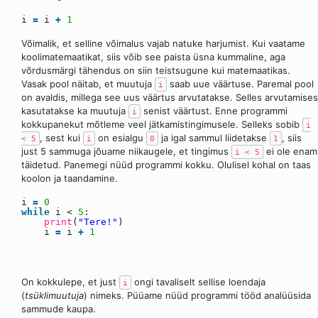
i
=
i
+
1
Võimalik, et selline võimalus vajab natuke harjumist. Kui vaatame
koolimatemaatikat, siis võib see paista üsna kummaline, aga
võrdusmärgi tähendus on siin teistsugune kui matemaatikas.
Vasak pool näitab, et muutuja
saab uue väärtuse. Paremal pool
i
on avaldis, millega see uus väärtus arvutatakse. Selles arvutamises
kasutatakse ka muutuja
senist väärtust. Enne programmi
i
kokkupanekut mõtleme veel jätkamistingimusele. Selleks sobib
i
, sest kui
on esialgu
ja igal sammul liidetakse
, siis
< 5
i
0
1
just 5 sammuga jõuame niikaugele, et tingimus
ei ole enam
i < 5
täidetud. Panemegi nüüd programmi kokku. Olulisel kohal on taas
koolon ja taandamine.
i
=
0
while
i <
5
:
print
(
"Tere!"
)
i
=
i
+
1
On kokkulepe, et just
ongi tavaliselt sellise loendaja
i
(
tsüklimuutuja
) nimeks. Püüame nüüd programmi tööd analüüsida
sammude kaupa.