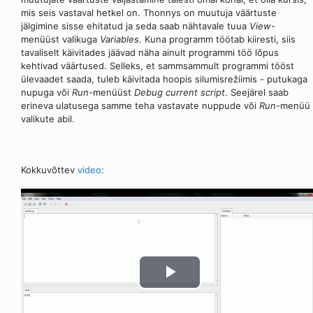
mis seis vastaval hetkel on. Thonnys on muutuja väärtuste
jälgimine sisse ehitatud ja seda saab nähtavale tuua
View
-
menüüst valikuga
Variables
. Kuna programm töötab kiiresti, siis
tavaliselt käivitades jäävad näha ainult programmi töö lõpus
kehtivad väärtused. Selleks, et sammsammult programmi tööst
ülevaadet saada, tuleb käivitada hoopis silumisrežiimis - putukaga
nupuga või
Run
-menüüst
Debug current script
. Seejärel saab
erineva ulatusega samme teha vastavate nuppude või
Run
-menüü
valikute abil.
Kokkuvõttev
video
: