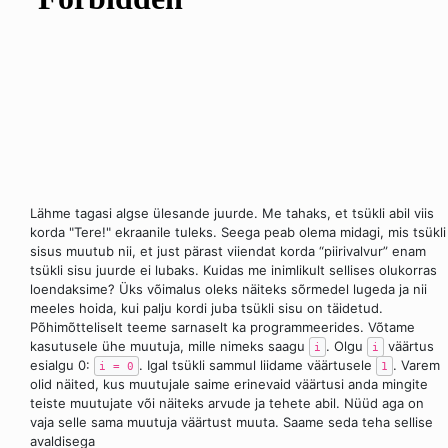
Lähme tagasi algse ülesande juurde. Me tahaks, et tsükli abil viis
korda "Tere!" ekraanile tuleks. Seega peab olema midagi, mis tsükli
sisus muutub nii, et just pärast viiendat korda “piirivalvur” enam
tsükli sisu juurde ei lubaks. Kuidas me inimlikult sellises olukorras
loendaksime? Üks võimalus oleks näiteks sõrmedel lugeda ja nii
meeles hoida, kui palju kordi juba tsükli sisu on täidetud.
Põhimõtteliselt teeme sarnaselt ka programmeerides. Võtame
kasutusele ühe muutuja, mille nimeks saagu
. Olgu
väärtus
i
i
esialgu 0:
. Igal tsükli sammul liidame väärtusele
. Varem
i = 0
1
olid näited, kus muutujale saime erinevaid väärtusi anda mingite
teiste muutujate või näiteks arvude ja tehete abil. Nüüd aga on
vaja selle sama muutuja väärtust muuta. Saame seda teha sellise
avaldisega