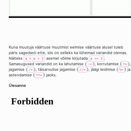
Kuna muutuja väärtuse muutmist eelmise väärtuse alusel tuleb
päris sagedasti ette, siis on selleks ka lühemad variandid olemas.
Näiteks
asemel võime kirjutada
.
a = a + 3
a += 3
Samasugused variandid on ka lahutamise (
), korrutamise (
),
-=
*=
jagamise (
), täisarvulise jagamise (
), jäägi leidmise (
) ja
/=
//=
%=
astendamise (
) jaoks.
**=
Ülesanne