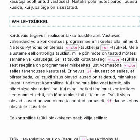
kasutaja poolt antud vastusest. Näiteks pole mõtet parooli uuesti
küsida, kui juba õige on sisestatud.
WHILE-TSÜKKEL
Korduvaid tegevusi realiseeritakse tsüklite abil. Vastavaid
vahendeid võib konkreetses programmeerimiskeeles olla mitmeid.
Näiteks Pythonis on olemas
-tsükkel ja
-tsükkel. Meie
while
for
alustame eelkontrolliga tsüklist, mille põhimõte on teatud mõttes
sarnane valikulausega. Sellist tsüklit kutsutaksegi
-tsükliks,
while
sest reeglina on programmeerimiskeeltes just võtmesõna
while
selles tähenduses kasutusel. Erinevus
-lausest on selles, et
if
pärast seda, kui tsükli sisus olevad laused on täidetud, minnakse
uuesti tingimust kontrollima. Kui tingimus ikka veel kehtib, siis
täidetakse sisu edasi jne. Kui mingil hetkel tingimust kontrollides
see enam ei kehti, siis lõpetatakse tsükli täitmine. Tsükli sisus
olevad laused peavad olema taandatud sarnaselt
-lause kehas
if
olevatele lausetele.
Eelkontrolliga tsükli plokkskeem näeb välja selline:
Tsükli jätkamistingimus on (nagu ka
-lause tingimus)
if