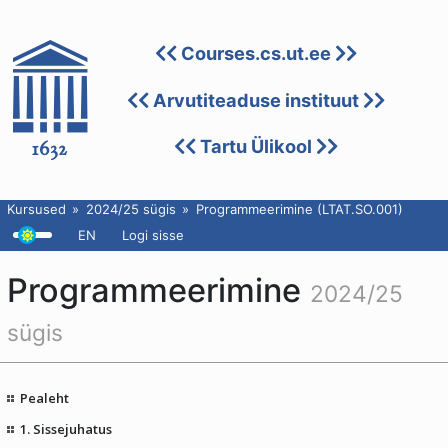
Courses.cs.ut.ee
Arvutiteaduse instituut
Tartu Ülikool
Kursused
2024/25 sügis
Programmeerimine (LTAT.SO.001)
EN
Logi sisse
Programmeerimine
2024/25
sügis
Pealeht
1. Sissejuhatus