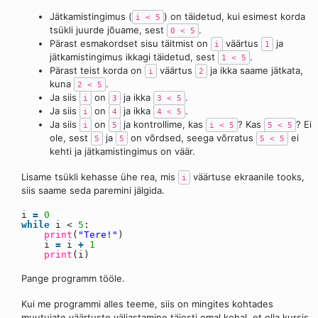
Jätkamistingimus (
) on täidetud, kui esimest korda
i < 5
tsükli juurde jõuame, sest
.
0 < 5
Pärast esmakordset sisu täitmist on
väärtus
ja
i
1
jätkamistingimus ikkagi täidetud, sest
.
1 < 5
Pärast teist korda on
väärtus
ja ikka saame jätkata,
i
2
kuna
.
2 < 5
Ja siis
on
ja ikka
.
i
3
3 < 5
Ja siis
on
ja ikka
.
i
4
4 < 5
Ja siis
on
ja kontrollime, kas
? Kas
? Ei
i
5
i < 5
5 < 5
ole, sest
ja
on võrdsed, seega võrratus
ei
5
5
5 < 5
kehti ja jätkamistingimus on väär.
Lisame tsükli kehasse ühe rea, mis
väärtuse ekraanile tooks,
i
siis saame seda paremini jälgida.
i
=
0
while
i <
5
:
print
(
"Tere!"
)
i
=
i
+
1
print
(i)
Pange programm tööle.
Kui me programmi alles teeme, siis on mingites kohtades
muutujate väärtuste väljastamine täiesti omal kohal, et olla kursis,