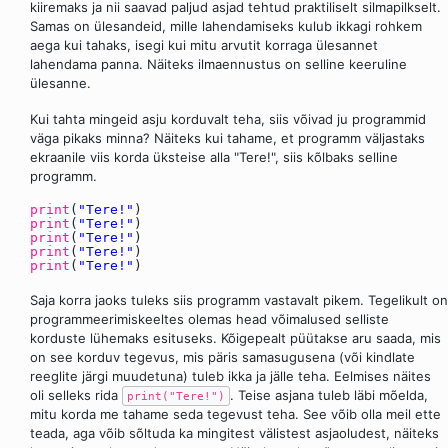
kiiremaks ja nii saavad paljud asjad tehtud praktiliselt silmapilkselt.
Samas on ülesandeid, mille lahendamiseks kulub ikkagi rohkem
aega kui tahaks, isegi kui mitu arvutit korraga ülesannet
lahendama panna. Näiteks ilmaennustus on selline keeruline
ülesanne.
Kui tahta mingeid asju korduvalt teha, siis võivad ju programmid
väga pikaks minna? Näiteks kui tahame, et programm väljastaks
ekraanile viis korda üksteise alla "Tere!", siis kõlbaks selline
programm.
print
(
"Tere!"
)
print
(
"Tere!"
)
print
(
"Tere!"
)
print
(
"Tere!"
)
print
(
"Tere!"
)
Saja korra jaoks tuleks siis programm vastavalt pikem. Tegelikult on
programmeerimiskeeltes olemas head võimalused selliste
korduste lühemaks esituseks. Kõigepealt püütakse aru saada, mis
on see korduv tegevus, mis päris samasugusena (või kindlate
reeglite järgi muudetuna) tuleb ikka ja jälle teha. Eelmises näites
oli selleks rida
. Teise asjana tuleb läbi mõelda,
print("Tere!")
mitu korda me tahame seda tegevust teha. See võib olla meil ette
teada, aga võib sõltuda ka mingitest välistest asjaoludest, näiteks