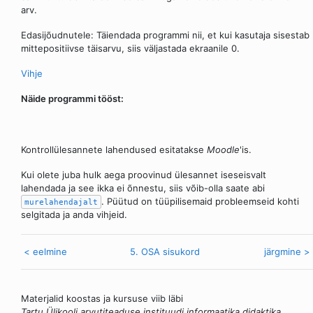
arv.
Edasijõudnutele: Täiendada programmi nii, et kui kasutaja sisestab
mittepositiivse täisarvu, siis väljastada ekraanile 0.
Vihje
Näide programmi tööst:
Kontrollülesannete lahendused esitatakse
Moodle
'is.
Kui olete juba hulk aega proovinud ülesannet iseseisvalt
lahendada ja see ikka ei õnnestu, siis võib-olla saate abi
. Püütud on tüüpilisemaid probleemseid kohti
murelahendajalt
selgitada ja anda vihjeid.
< eelmine
5. OSA sisukord
järgmine >
Materjalid koostas ja kursuse viib läbi
Tartu Ülikooli arvutiteaduse instituudi informaatika didaktika