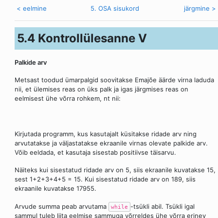
< eelmine
5. OSA sisukord
järgmine >
5.4 Kontrollülesanne V
Palkide arv
Metsast toodud ümarpalgid soovitakse Emajõe äärde virna laduda
nii, et ülemises reas on üks palk ja igas järgmises reas on
eelmisest ühe võrra rohkem, nt nii:
Kirjutada programm, kus kasutajalt küsitakse ridade arv ning
arvutatakse ja väljastatakse ekraanile virnas olevate palkide arv.
Võib eeldada, et kasutaja sisestab positiivse täisarvu.
Näiteks kui sisestatud ridade arv on 5, siis ekraanile kuvatakse 15,
sest 1+2+3+4+5 = 15. Kui sisestatud ridade arv on 189, siis
ekraanile kuvatakse 17955.
Arvude summa peab arvutama
-tsükli abil. Tsükli igal
while
sammul tuleb liita eelmise sammuga võrreldes ühe võrra erinev