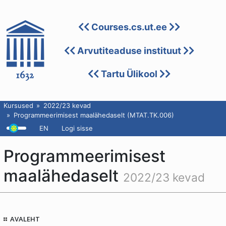
Courses.cs.ut.ee
Arvutiteaduse instituut
Tartu Ülikool
Kursused
2022/23 kevad
Programmeerimisest maalähedaselt (MTAT.TK.006)
EN
Logi sisse
Programmeerimisest
maalähedaselt
2022/23 kevad
AVALEHT