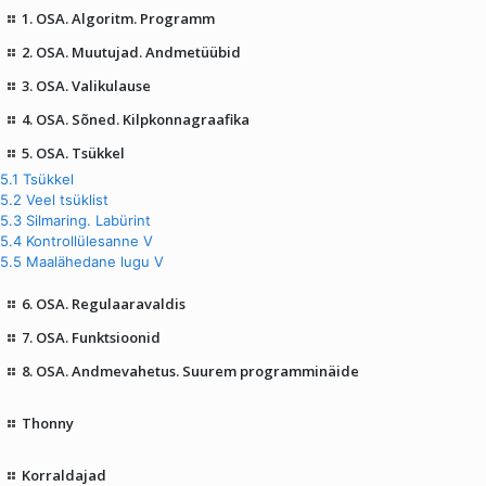
1. OSA. Algoritm. Programm
2. OSA. Muutujad. Andmetüübid
3. OSA. Valikulause
4. OSA. Sõned. Kilpkonnagraafika
5. OSA. Tsükkel
5.1 Tsükkel
5.2 Veel tsüklist
5.3 Silmaring. Labürint
5.4 Kontrollülesanne V
5.5 Maalähedane lugu V
6. OSA. Regulaaravaldis
7. OSA. Funktsioonid
8. OSA. Andmevahetus. Suurem programminäide
Thonny
Korraldajad