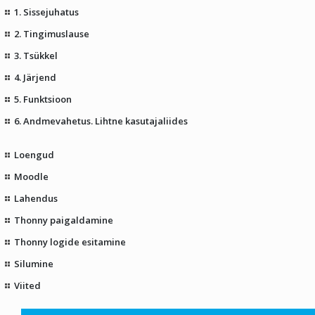
1. Sissejuhatus
2. Tingimuslause
3. Tsükkel
4. Järjend
5. Funktsioon
6. Andmevahetus. Lihtne kasutajaliides
Loengud
Moodle
Lahendus
Thonny paigaldamine
Thonny logide esitamine
Silumine
Viited