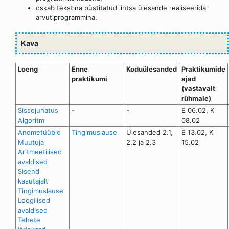
oskab tekstina püstitatud lihtsa ülesande realiseerida
arvutiprogrammina.
Kava
Loeng
Enne
Koduülesanded
Praktikumide
praktikumi
ajad
(vastavalt
rühmale)
Sissejuhatus
-
-
E 06.02, K
Algoritm
08.02
Andmetüübid
Tingimuslause
Ülesanded 2.1,
E 13.02, K
Muutuja
2.2 ja 2.3
15.02
Aritmeetilised
avaldised
Sisend
kasutajalt
Tingimuslause
Loogilised
avaldised
Tehete