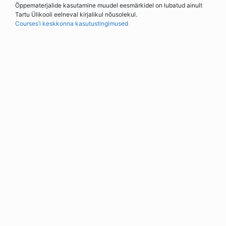
Õppematerjalide kasutamine muudel eesmärkidel on lubatud ainult
Tartu Ülikooli eelneval kirjalikul nõusolekul.
Courses’i keskkonna kasutustingimused