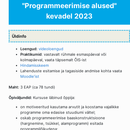
"Programmeerimise alused"
kevadel 2023
Üldinfo
Loengud:
videoloengud
Praktikumid
: vastavalt rühmale esmaspäeval või
kolmapäeval, vaata täpsemalt ÕIS-ist
Hindamisskeem
Lahenduste esitamise ja tagasiside andmise kohta vaata
Moodle'ist
Maht:
3 EAP (ca 78 tundi)
Õpiväljundid:
Kursuse läbinud õppija:
on motiveeritud kasutama arvutit ja koostama vajalikke
programme oma edasise stuudiumi vältel;
oskab programmeerimise baaskonstruktsioone
(hargnemine, tsükkel, alamprogramm) esitada
programmilõikudena;