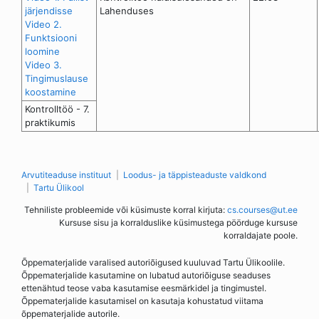
järjendisse
Lahenduses
Video 2.
Funktsiooni
loomine
Video 3.
Tingimuslause
koostamine
Kontrolltöö - 7.
praktikumis
Arvutiteaduse instituut
Loodus- ja täppisteaduste valdkond
Tartu Ülikool
Tehniliste probleemide või küsimuste korral kirjuta:
cs.courses@ut.ee
Kursuse sisu ja korralduslike küsimustega pöörduge kursuse
korraldajate poole.
Õppematerjalide varalised autoriõigused kuuluvad Tartu Ülikoolile.
Õppematerjalide kasutamine on lubatud autoriõiguse seaduses
ettenähtud teose vaba kasutamise eesmärkidel ja tingimustel.
Õppematerjalide kasutamisel on kasutaja kohustatud viitama
õppematerjalide autorile.