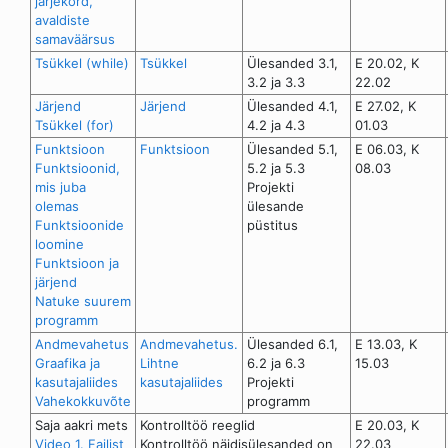
järjekord,
avaldiste
samaväärsus
Tsükkel (while)
Tsükkel
Ülesanded 3.1,
E 20.02, K
3.2 ja 3.3
22.02
Järjend
Järjend
Ülesanded 4.1,
E 27.02, K
Tsükkel (for)
4.2 ja 4.3
01.03
Funktsioon
Funktsioon
Ülesanded 5.1,
E 06.03, K
Funktsioonid,
5.2 ja 5.3
08.03
mis juba
Projekti
olemas
ülesande
Funktsioonide
püstitus
loomine
Funktsioon ja
järjend
Natuke suurem
programm
Andmevahetus
Andmevahetus.
Ülesanded 6.1,
E 13.03, K
Graafika ja
Lihtne
6.2 ja 6.3
15.03
kasutajaliides
kasutajaliides
Projekti
Vahekokkuvõte
programm
Saja aakri mets
Kontrolltöö reeglid
E 20.03, K
Video 1. Failist
Kontrolltöö näidisülesanded on
22.03