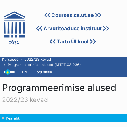
Courses.cs.ut.ee
Arvutiteaduse instituut
Tartu Ülikool
Kursused
2022/23 kevad
Programmeerimise alused (MTAT.03.236)
EN
Logi sisse
Programmeerimise alused
2022/23 kevad
Pealeht