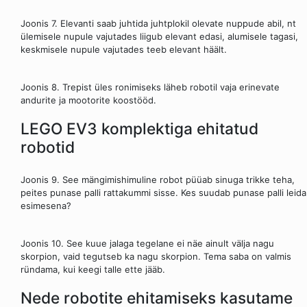
Joonis 7. Elevanti saab juhtida juhtplokil olevate nuppude abil, nt
ülemisele nupule vajutades liigub elevant edasi, alumisele tagasi,
keskmisele nupule vajutades teeb elevant häält.
Joonis 8. Trepist üles ronimiseks läheb robotil vaja erinevate
andurite ja mootorite koostööd.
LEGO EV3 komplektiga ehitatud
robotid
Joonis 9. See mängimishimuline robot püüab sinuga trikke teha,
peites punase palli rattakummi sisse. Kes suudab punase palli leida
esimesena?
Joonis 10. See kuue jalaga tegelane ei näe ainult välja nagu
skorpion, vaid tegutseb ka nagu skorpion. Tema saba on valmis
ründama, kui keegi talle ette jääb.
Nede robotite ehitamiseks kasutame