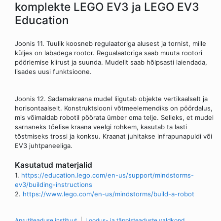
komplekte LEGO EV3 ja LEGO EV3
Education
Joonis 11. Tuulik koosneb regulaatoriga alusest ja tornist, mille
küljes on labadega rootor. Regualaatoriga saab muuta rootori
pöörlemise kiirust ja suunda. Mudelit saab hõlpsasti laiendada,
lisades uusi funktsioone.
Joonis 12. Sadamakraana mudel liigutab objekte vertikaalselt ja
horisontaalselt. Konstruktsiooni võtmeelemendiks on pöördalus,
mis võimaldab robotil pöörata ümber oma telje. Selleks, et mudel
sarnaneks tõelise kraana veelgi rohkem, kasutab ta lasti
tõstmiseks trossi ja konksu. Kraanat juhitakse infrapunapuldi või
EV3 juhtpaneeliga.
Kasutatud materjalid
1.
https://education.lego.com/en-us/support/mindstorms-
ev3/building-instructions
2.
https://www.lego.com/en-us/mindstorms/build-a-robot
Arvutiteaduse instituut
Loodus- ja täppisteaduste valdkond