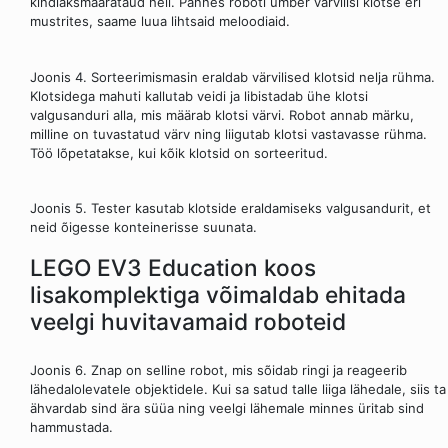
kindlaksmäärataud heli. Pannes roboti ümber värvilisi klotse eri
mustrites, saame luua lihtsaid meloodiaid.
Joonis 4. Sorteerimismasin eraldab värvilised klotsid nelja rühma.
Klotsidega mahuti kallutab veidi ja libistadab ühe klotsi
valgusanduri alla, mis määrab klotsi värvi. Robot annab märku,
milline on tuvastatud värv ning liigutab klotsi vastavasse rühma.
Töö lõpetatakse, kui kõik klotsid on sorteeritud.
Joonis 5. Tester kasutab klotside eraldamiseks valgusandurit, et
neid õigesse konteinerisse suunata.
LEGO EV3 Education koos
lisakomplektiga võimaldab ehitada
veelgi huvitavamaid roboteid
Joonis 6. Znap on selline robot, mis sõidab ringi ja reageerib
lähedalolevatele objektidele. Kui sa satud talle liiga lähedale, siis ta
ähvardab sind ära süüa ning veelgi lähemale minnes üritab sind
hammustada.