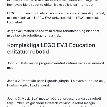
huvitavaid ideid robotite ehitamiseks võib leida internetist.
LEGO EV3 baasroboti ehitamiseks kasutatakse enamasti juhendit,
mis on saadaval nii LEGO EV3 tarkvaras kui ka LEGO ametlikul
kodulehel.
Järgnevalt mõned näited val­mis­ta­tud ro­botitest ning ideedest,
mida taoliste robotitega teha annab.
Komplektiga LEGO EV3 Education
ehitatud robotid
Joonis 1. Kutsikas on programmeeritud käituma kaheksal erineval
moel.
Joonis 2. Robotkätt saab liigutada juhtplokil olevate nuppude abil,
liigutusi kontrollivad andurid.
Joonis 3. Music Box’i mootor pöörab valgusanduriga osa roboti
telje ümber. Valgusandur tuvastab värvuse ja robot mängib