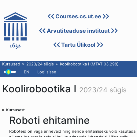
Courses.cs.ut.ee
Arvutiteaduse instituut
Tartu Ülikool
Kursused
2023/24 sügis
Koolirobootika I (MTAT.03.298)
EN
Logi sisse
Koolirobootika I
2023/24 sügis
Kursusest
Roboti ehitamine
Roboteid on väga erinevaid ning nende ehitamiseks võib kasutada
nii oma loovust ja oskusi kui ka erinevaid juhendeid. Väga palju