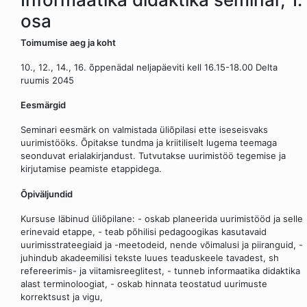
osa
Toimumise aeg ja koht
10., 12., 14., 16. õppenädal neljapäeviti kell 16.15-18.00 Delta
ruumis 2045
Eesmärgid
Seminari eesmärk on valmistada üliõpilasi ette iseseisvaks
uurimistööks. Õpitakse tundma ja kriitiliselt lugema teemaga
seonduvat erialakirjandust. Tutvutakse uurimistöö tegemise ja
kirjutamise peamiste etappidega.
Õpiväljundid
Kursuse läbinud üliõpilane: - oskab planeerida uurimistööd ja selle
erinevaid etappe, - teab põhilisi pedagoogikas kasutavaid
uurimisstrateegiaid ja -meetodeid, nende võimalusi ja piiranguid, -
juhindub akadeemilisi tekste luues teaduskeele tavadest, sh
refereerimis- ja viitamisreeglitest, - tunneb informaatika didaktika
alast terminoloogiat, - oskab hinnata teostatud uurimuste
korrektsust ja vigu,