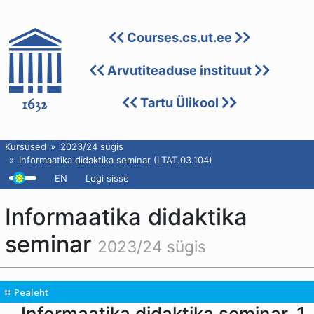
Courses.cs.ut.ee
Arvutiteaduse instituut
Tartu Ülikool
Kursused
2023/24 sügis
Informaatika didaktika seminar (LTAT.03.104)
EN
Logi sisse
Informaatika didaktika
seminar
2023/24 sügis
Pealeht
Informaatika didaktika seminar, 1.