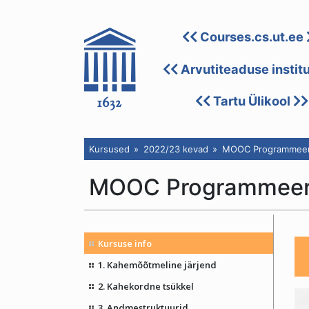
Courses.cs.ut.ee
Arvutiteaduse instit
Tartu Ülikool
Kursused
2022/23 kevad
MOOC Programmeerim
MOOC Programmeeri
Kursuse info
1. Kahemõõtmeline järjend
2. Kahekordne tsükkel
3. Andmestruktuurid