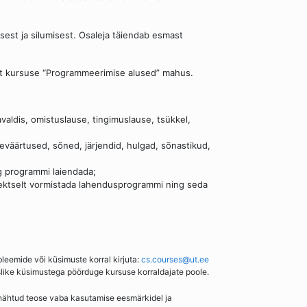
est ja silumisest. Osaleja täiendab esmast
t kursuse “Programmeerimise alused” mahus.
aldis, omistuslause, tingimuslause, tsükkel,
eväärtused, sõned, järjendid, hulgad, sõnastikud,
ng programmi laiendada;
rrektselt vormistada lahendusprogrammi ning seda
bleemide või küsimuste korral kirjuta:
cs.courses@ut.ee
slike küsimustega pöörduge kursuse korraldajate poole.
enähtud teose vaba kasutamise eesmärkidel ja