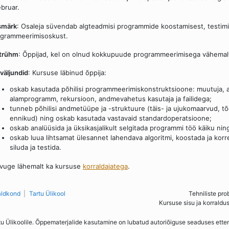
bruar.
smärk
: Osaleja süvendab algteadmisi programmide koostamisest, testimis
grammeerimisoskust.
htrühm
: Õppijad, kel on olnud kokkupuude programmeerimisega vähemal
väljundid
: Kursuse läbinud õppija:
oskab kasutada põhilisi programmeerimiskonstruktsioone: muutuja, av
alamprogramm, rekursioon, andmevahetus kasutaja ja failidega;
tunneb põhilisi andmetüüpe ja -struktuure (täis- ja ujukomaarvud, tõ
ennikud) ning oskab kasutada vastavaid standardoperatsioone;
oskab analüüsida ja üksikasjalikult selgitada programmi töö käiku ni
oskab luua lihtsamat ülesannet lahendava algoritmi, koostada ja ko
siluda ja testida.
vuge lähemalt ka kursuse
korraldajatega
.
aldkond
Tartu Ülikool
Tehniliste pro
Kursuse sisu ja korraldu
tu Ülikoolile. Õppematerjalide kasutamine on lubatud autoriõiguse seaduses ett