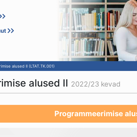
uut
ise alused II (LTAT.TK.001)
mise alused II
2022/23 kevad
Programmeerimise alus