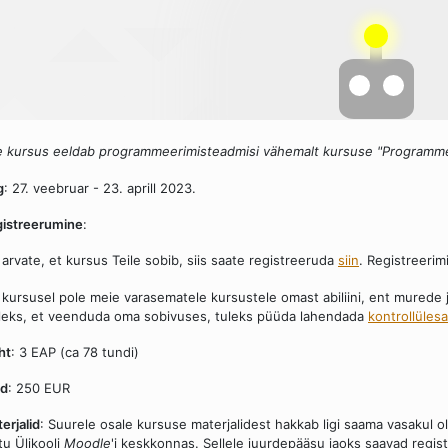
 kursus eeldab programmeerimisteadmisi vähemalt kursuse "Programme
g
: 27. veebruar - 23. aprill 2023.
istreerumine
:
 arvate, et kursus Teile sobib, siis saate registreeruda
siin
. Registreeri
 kursusel pole meie varasematele kursustele omast abiliini, ent murede 
leks, et veenduda oma sobivuses, tuleks püüda lahendada
kontrollüles
ht
: 3 EAP (ca 78 tundi)
nd
: 250 EUR
erjalid
: Suurele osale kursuse materjalidest hakkab ligi saama vasakul 
tu Ülikooli
Moodle
'i keskkonnas. Sellele juurdepääsu jaoks saavad regis