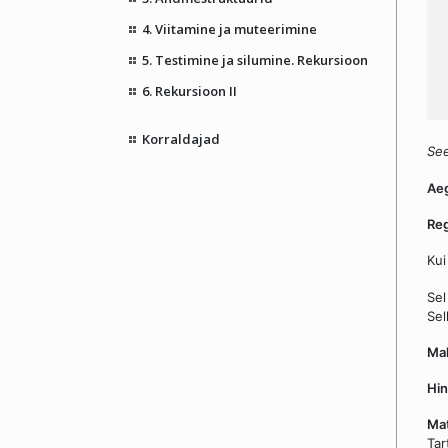
4. Viitamine ja muteerimine
5. Testimine ja silumine. Rekursioon
6. Rekursioon II
Korraldajad
See
Ae
Reg
Kui
Sel
Sel
Ma
Hi
Mat
Tar