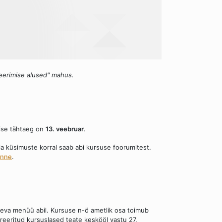
erimise alused" mahus.
mise tähtaeg on
13. veebruar
.
ja küsimuste korral saab abi kursuse foorumitest.
anne
.
oleva menüü abil. Kursuse n-ö ametlik osa toimub
treeritud kursuslased teate keskööl vastu 27.