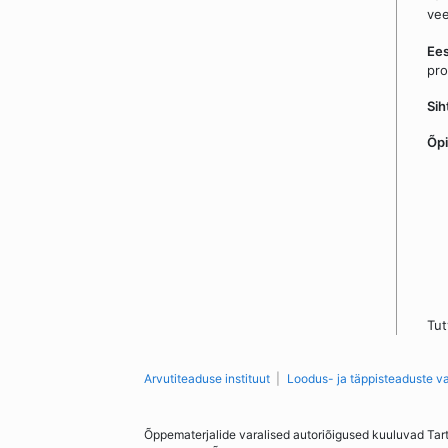
vee
Ee
pro
Si
Õpi
Tut
Arvutiteaduse instituut
Loodus- ja täppisteaduste v
Õppematerjalide varalised autoriõigused kuuluvad Tar