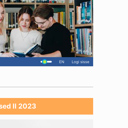
EN
Logi sisse
ed II 2023