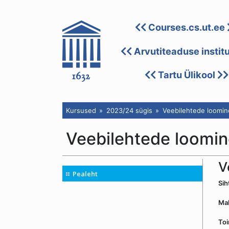
Courses.cs.ut.ee
Arvutiteaduse instit
Tartu Ülikool
Kursused
2023/24 sügis
Veebilehtede loomin
Veebilehtede loomi
V
Pealeht
Si
Ma
To