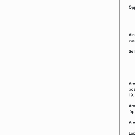
Õp
Ain
vee
Sel
Ar
pos
19.
Arv
lõp
Arv
Lõp