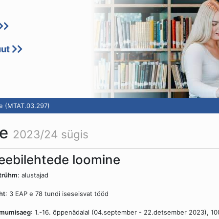
uut
e (MTAT.03.297)
ne
2023/24 sügis
eebilehtede loomine
htrühm
: alustajad
ht
: 3 EAP e 78 tundi iseseisvat tööd
imumisaeg
: 1.-16. õppenädalal (04.september - 22.detsember 2023), 10