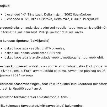
pejõud:
ülesanded 1-7: Tiina Lasn, Delta maja, r. 3067, tlasn@ut.ee
ülesanded 8-12: Lidia Feklistova, Delta maja, r. 3017, lidia@ut.ee
e eesmärgiks
on anda alusteadmised veebilehtede koostamise põhimõte
bitoimetite kasutamisest. PHP ja Javascript ei ole kavas.
le kursuse lõpetanu (õpiväljundid)
:
oskab koostada veebilehti HTML-keeles,
oskab kujundada veebilehte CSS'i abil,
oskab koostada ja avalikustada veebitoimetitega tehtud veebilehti.
vestuse kuupäevad
: arvestus on vormistatud kohustuslike kodutööde, lõp
itiivne tulemus. Eraldi arvestustööd ei toimu. Arvestuse põhiaeg on 08. 
 jaanuari 2024 seisuga.
estusele pääsemise tingimused:
kõik kohustuslikud kodutööd (ülesanded
utesti ja lõputöö sooritamist.
estustöö formaat:
eraldi arvestustööd ei toimu.
liku tulemuse (arvestatud/mittearvestatud) kujunemine: