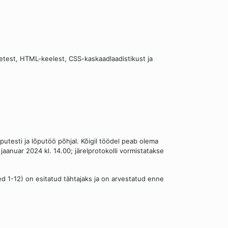
test, HTML-keelest, CSS-kaskaadlaadistikust ja
utesti ja lõputöö põhjal. Kõigil töödel peab olema
jaanuar 2024 kl. 14.00; järelprotokolli vormistatakse
 1-12) on esitatud tähtajaks ja on arvestatud enne