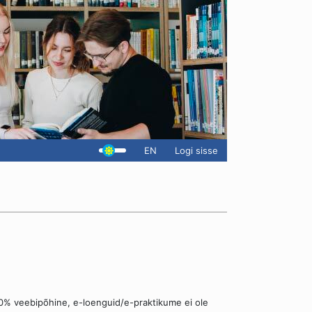
EN
Logi sisse
0% veebipõhine, e-loenguid/e-praktikume ei ole