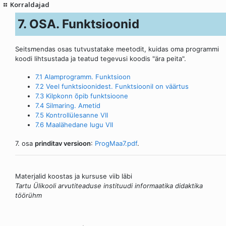
Korraldajad
7. OSA. Funktsioonid
Seitsmendas osas tutvustatake meetodit, kuidas oma programmi
koodi lihtsustada ja teatud tegevusi koodis "ära peita".
7.1 Alamprogramm. Funktsioon
7.2 Veel funktsioonidest. Funktsioonil on väärtus
7.3 Kilpkonn õpib funktsioone
7.4 Silmaring. Ametid
7.5 Kontrollülesanne VII
7.6 Maalähedane lugu VII
7. osa
prinditav versioon
:
ProgMaa7.pdf
.
Materjalid koostas ja kursuse viib läbi
Tartu Ülikooli arvutiteaduse instituudi informaatika didaktika
töörühm