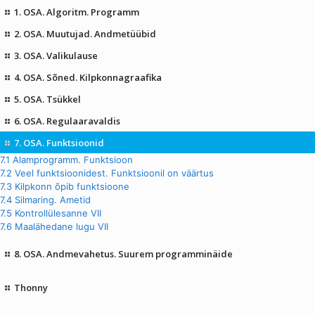
1. OSA. Algoritm. Programm
2. OSA. Muutujad. Andmetüübid
3. OSA. Valikulause
4. OSA. Sõned. Kilpkonnagraafika
5. OSA. Tsükkel
6. OSA. Regulaaravaldis
7. OSA. Funktsioonid
7.1 Alamprogramm. Funktsioon
7.2 Veel funktsioonidest. Funktsioonil on väärtus
7.3 Kilpkonn õpib funktsioone
7.4 Silmaring. Ametid
7.5 Kontrollülesanne VII
7.6 Maalähedane lugu VII
8. OSA. Andmevahetus. Suurem programminäide
Thonny