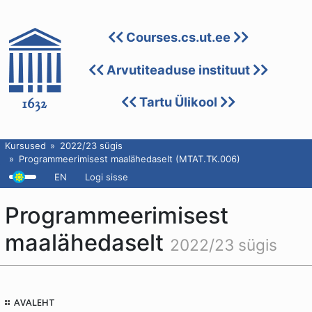
Courses.cs.ut.ee
Arvutiteaduse instituut
Tartu Ülikool
Kursused
2022/23 sügis
Programmeerimisest maalähedaselt (MTAT.TK.006)
EN
Logi sisse
Programmeerimisest
maalähedaselt
2022/23 sügis
AVALEHT