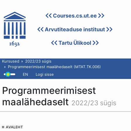
Courses.cs.ut.ee
Arvutiteaduse instituut
Tartu Ülikool
Kursused
2022/23 sügis
Programmeerimisest maalähedaselt (MTAT.TK.006)
EN
Logi sisse
Programmeerimisest
maalähedaselt
2022/23 sügis
AVALEHT