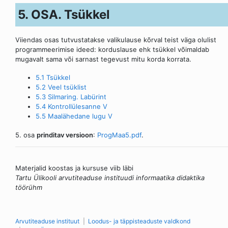
5. OSA. Tsükkel
Viiendas osas tutvustatakse valikulause kõrval teist väga olulist
programmeerimise ideed: korduslause ehk tsükkel võimaldab
mugavalt sama või sarnast tegevust mitu korda korrata.
5.1 Tsükkel
5.2 Veel tsüklist
5.3 Silmaring. Labürint
5.4 Kontrollülesanne V
5.5 Maalähedane lugu V
5. osa
prinditav versioon
:
ProgMaa5.pdf
.
Materjalid koostas ja kursuse viib läbi
Tartu Ülikooli arvutiteaduse instituudi informaatika didaktika
töörühm
Arvutiteaduse instituut
Loodus- ja täppisteaduste valdkond