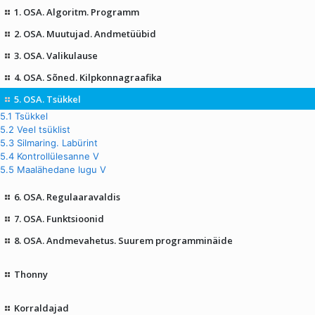
1. OSA. Algoritm. Programm
2. OSA. Muutujad. Andmetüübid
3. OSA. Valikulause
4. OSA. Sõned. Kilpkonnagraafika
5. OSA. Tsükkel
5.1 Tsükkel
5.2 Veel tsüklist
5.3 Silmaring. Labürint
5.4 Kontrollülesanne V
5.5 Maalähedane lugu V
6. OSA. Regulaaravaldis
7. OSA. Funktsioonid
8. OSA. Andmevahetus. Suurem programminäide
Thonny
Korraldajad