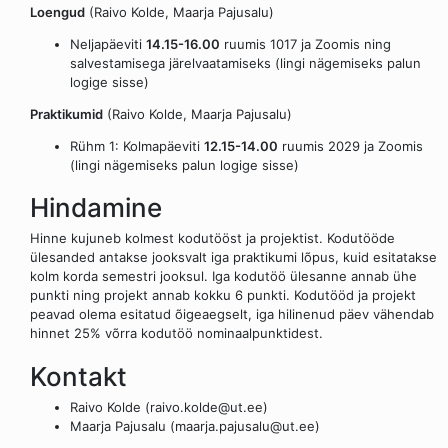
Loengud
(Raivo Kolde, Maarja Pajusalu)
Neljapäeviti
14.15-16.00
ruumis 1017 ja Zoomis ning
salvestamisega järelvaatamiseks (lingi nägemiseks palun
logige sisse)
Praktikumid
(Raivo Kolde, Maarja Pajusalu)
Rühm 1: Kolmapäeviti
12.15-14.00
ruumis 2029 ja Zoomis
(lingi nägemiseks palun logige sisse)
Hindamine
Hinne kujuneb kolmest kodutööst ja projektist. Kodutööde
ülesanded antakse jooksvalt iga praktikumi lõpus, kuid esitatakse
kolm korda semestri jooksul. Iga kodutöö ülesanne annab ühe
punkti ning projekt annab kokku 6 punkti. Kodutööd ja projekt
peavad olema esitatud õigeaegselt, iga hilinenud päev vähendab
hinnet 25% võrra kodutöö nominaalpunktidest.
Kontakt
Raivo Kolde (raivo.kolde@ut.ee)
Maarja Pajusalu (maarja.pajusalu@ut.ee)