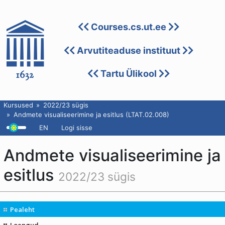
Courses.cs.ut.ee
Arvutiteaduse instituut
Tartu Ülikool
Kursused
2022/23 sügis
Andmete visualiseerimine ja esitlus (LTAT.02.008)
EN
Logi sisse
Andmete visualiseerimine ja
esitlus
2022/23 sügis
Pealeht
Loengud