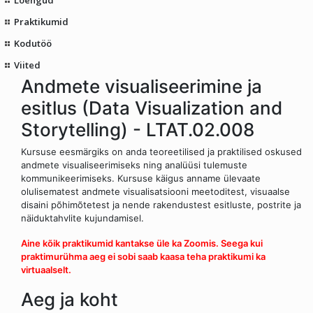
Praktikumid
Kodutöö
Viited
Andmete visualiseerimine ja
esitlus (Data Visualization and
Storytelling) - LTAT.02.008
Kursuse eesmärgiks on anda teoreetilised ja praktilised oskused
andmete visualiseerimiseks ning analüüsi tulemuste
kommunikeerimiseks. Kursuse käigus anname ülevaate
olulisematest andmete visualisatsiooni meetoditest, visuaalse
disaini põhimõtetest ja nende rakendustest esitluste, postrite ja
näiduktahvlite kujundamisel.
Aine kõik praktikumid kantakse üle ka Zoomis. Seega kui
praktimurühma aeg ei sobi saab kaasa teha praktikumi ka
virtuaalselt.
Aeg ja koht