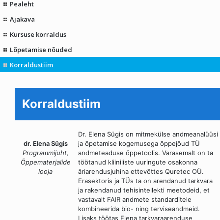
Pealeht
Ajakava
Kursuse korraldus
Lõpetamise nõuded
Korraldustiim
Korraldustiim
Dr. Elena Sügis on mitmekülse andmeanalüüsi
dr. Elena Sügis
ja õpetamise kogemusega õppejõud TÜ
Programmijuht,
andmeteaduse õppetoolis. Varasemalt on ta
Õppematerjalide
töötanud kliiniliste uuringute osakonna
looja
äriarendusjuhina ettevõttes Quretec OÜ.
Erasektoris ja TÜs ta on arendanud tarkvara
ja rakendanud tehisintellekti meetodeid, et
vastavalt FAIR andmete standarditele
kombineerida bio- ning terviseandmeid.
Lisaks töötas Elena tarkvaraarenduse