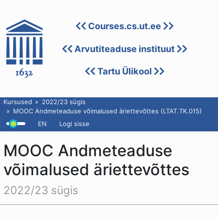
Courses.cs.ut.ee
Arvutiteaduse instituut
Tartu Ülikool
Kursused
2022/23 sügis
MOOC Andmeteaduse võimalused äriettevõttes (LTAT.TK.015)
EN
Logi sisse
MOOC Andmeteaduse
võimalused äriettevõttes
2022/23 sügis