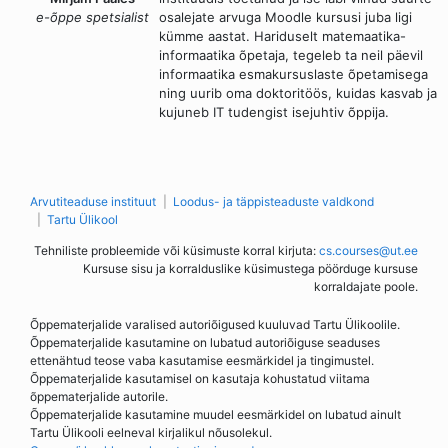
e-õppe spetsialist
osalejate arvuga Moodle kursusi juba ligi
kümme aastat. Hariduselt matemaatika-
informaatika õpetaja, tegeleb ta neil päevil
informaatika esmakursuslaste õpetamisega
ning uurib oma doktoritöös, kuidas kasvab ja
kujuneb IT tudengist isejuhtiv õppija.
Arvutiteaduse instituut
Loodus- ja täppisteaduste valdkond
Tartu Ülikool
Tehniliste probleemide või küsimuste korral kirjuta:
cs.courses@ut.ee
Kursuse sisu ja korralduslike küsimustega pöörduge kursuse
korraldajate poole.
Õppematerjalide varalised autoriõigused kuuluvad Tartu Ülikoolile.
Õppematerjalide kasutamine on lubatud autoriõiguse seaduses
ettenähtud teose vaba kasutamise eesmärkidel ja tingimustel.
Õppematerjalide kasutamisel on kasutaja kohustatud viitama
õppematerjalide autorile.
Õppematerjalide kasutamine muudel eesmärkidel on lubatud ainult
Tartu Ülikooli eelneval kirjalikul nõusolekul.