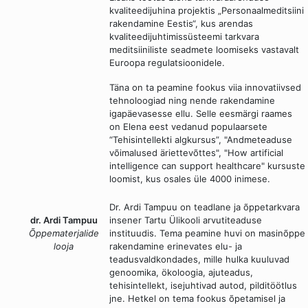
kvaliteedijuhina projektis „Personaalmeditsiini
rakendamine Eestis“, kus arendas
kvaliteedijuhtimissüsteemi tarkvara
meditsiiniliste seadmete loomiseks vastavalt
Euroopa regulatsioonidele.
Täna on ta peamine fookus viia innovatiivsed
tehnoloogiad ning nende rakendamine
igapäevasesse ellu. Selle eesmärgi raames
on Elena eest vedanud populaarsete
“Tehisintellekti algkursus”, "Andmeteaduse
võimalused äriettevõttes", "How artificial
intelligence can support healthcare" kursuste
loomist, kus osales üle 4000 inimese.
Dr. Ardi Tampuu on teadlane ja õppetarkvara
dr. Ardi Tampuu
insener Tartu Ülikooli arvutiteaduse
Õppematerjalide
instituudis. Tema peamine huvi on masinõppe
looja
rakendamine erinevates elu- ja
teadusvaldkondades, mille hulka kuuluvad
genoomika, ökoloogia, ajuteadus,
tehisintellekt, isejuhtivad autod, pilditöötlus
jne. Hetkel on tema fookus õpetamisel ja