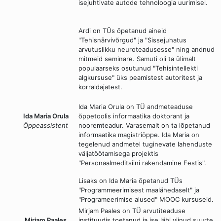
isejuhtivate autode tehnoloogia uurimisel.
Ardi on TÜs õpetanud aineid
"Tehisnärvivõrgud" ja "Sissejuhatus
arvutuslikku neuroteadusesse" ning andnud
mitmeid seminare. Samuti oli ta ülimalt
populaarseks osutunud "Tehisintellekti
algkursuse" üks peamistest autoritest ja
korraldajatest.
Ida Maria Orula on TÜ andmeteaduse
Ida Maria Orula
õppetoolis informaatika doktorant ja
Õppeassistent
nooremteadur. Varasemalt on ta lõpetanud
informaatika magistriõppe. Ida Maria on
tegelenud andmetel tuginevate lahenduste
väljatöötamisega projektis
"Personaalmeditsiini rakendamine Eestis".
Lisaks on Ida Maria õpetanud TÜs
"Programmeerimisest maalähedaselt" ja
"Programeerimise alused" MOOC kursuseid.
Mirjam Paales on TÜ arvutiteaduse
Mirjam Paales
instituudis toetanud ja ise läbi viinud suurte