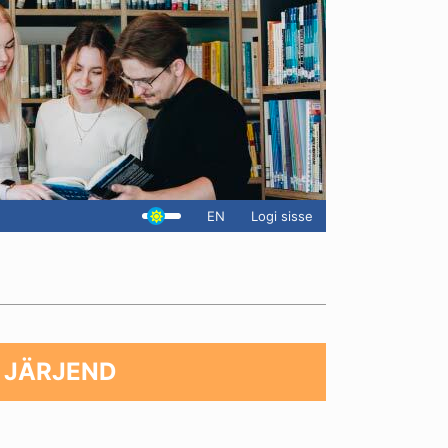
EN
Logi sisse
 JÄRJEND