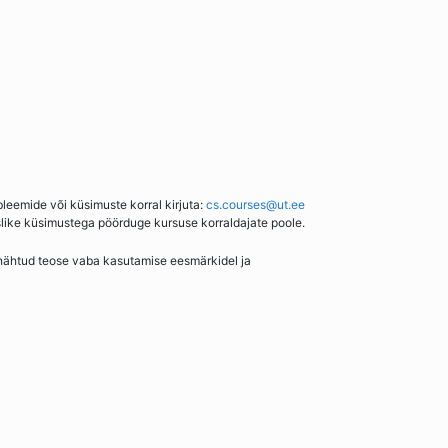
bleemide või küsimuste korral kirjuta:
cs.courses@ut.ee
slike küsimustega pöörduge kursuse korraldajate poole.
enähtud teose vaba kasutamise eesmärkidel ja