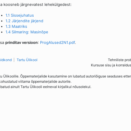
sa koosneb järgnevatest lehekülgedest:
1.1 Sissejuhatus
1.2 Järjendite järjend
1.3 Maatriks
1.4 Silmaring: Masinõpe
osa
prinditav versioon
:
ProgAlused2N1.pdf
.
aldkond
Tartu Ülikool
Tehniliste pro
Kursuse sisu ja korraldu
tu Ülikoolile. Õppematerjalide kasutamine on lubatud autoriõiguse seaduses ett
kohustatud viitama õppematerjalide autorile.
ud ainult Tartu Ülikooli eelneval kirjalikul nõusolekul.