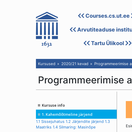
Courses.cs.ut.ee
Arvutiteaduse instit
Tartu Ülikool
Kursused
2020/21 kevad
Programmeerimise al
Programmeerimise a
Kursuse info
1. Kahemõõtmeline järjend
1.1 Sissejuhatus
1.2 Järjendite järjend
1.3
Esi
Maatriks
1.4 Silmaring: Masinõpe