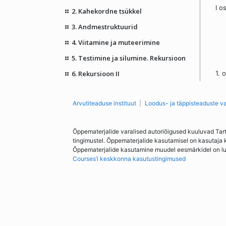
I o
2. Kahekordne tsükkel
3. Andmestruktuurid
4. Viitamine ja muteerimine
5. Testimine ja silumine. Rekursioon
6. Rekursioon II
1. 
Arvutiteaduse instituut
Loodus- ja täppisteaduste v
Õppematerjalide varalised autoriõigused kuuluvad Tar
tingimustel. Õppematerjalide kasutamisel on kasutaja 
Õppematerjalide kasutamine muudel eesmärkidel on lubat
Courses’i keskkonna kasutustingimused