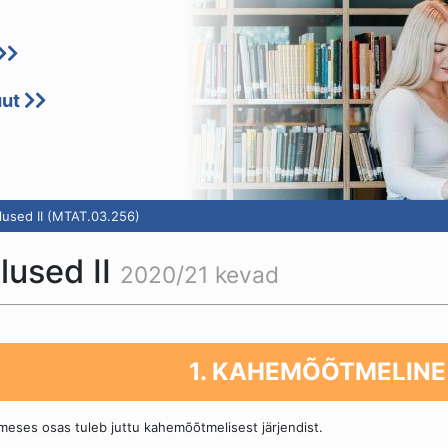
uut
used II (MTAT.03.256)
lused II
2020/21 kevad
1. KAHEMÕÕTMELINE
meses osas tuleb juttu kahemõõtmelisest järjendist.