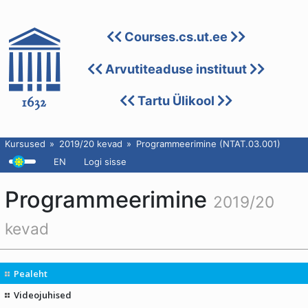
Courses.cs.ut.ee
Arvutiteaduse instituut
Tartu Ülikool
Kursused
2019/20 kevad
Programmeerimine (NTAT.03.001)
EN
Logi sisse
Programmeerimine
2019/20
kevad
Pealeht
Videojuhised