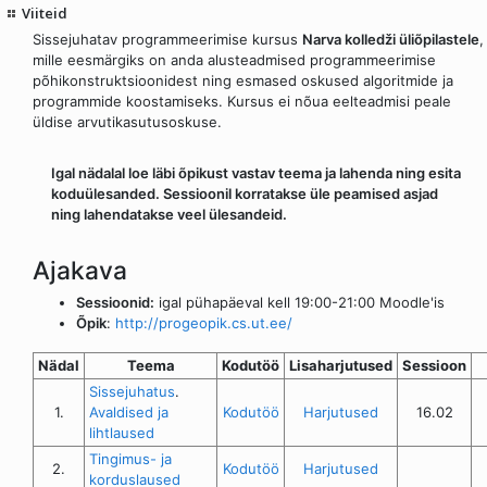
Viiteid
Sissejuhatav programmeerimise kursus
Narva kolledži üliõpilastele
,
mille eesmärgiks on anda alusteadmised programmeerimise
põhikonstruktsioonidest ning esmased oskused algoritmide ja
programmide koostamiseks. Kursus ei nõua eelteadmisi peale
üldise arvutikasutusoskuse.
Igal nädalal loe läbi õpikust vastav teema ja lahenda ning esita
koduülesanded. Sessioonil korratakse üle peamised asjad
ning lahendatakse veel ülesandeid.
Ajakava
Sessioonid:
igal pühapäeval kell 19:00-21:00 Moodle'is
Õpik
:
http://progeopik.cs.ut.ee/
Nädal
Teema
Kodutöö
Lisaharjutused
Sessioon
Sissejuhatus
.
1.
Avaldised ja
Kodutöö
Harjutused
16.02
lihtlaused
Tingimus- ja
2.
Kodutöö
Harjutused
korduslaused