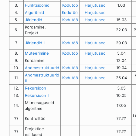
3.
Funktsioonid
Kodutöö
Harjutused
1.03
4.
Algoritmid
Kodutöö
Harjutused
5.
Järjendid
Kodutöö
Harjutused
15.03
Kordamine.
6.
22.03
P
Projekt
7.
Järjendid II
Kodutöö
Harjutused
29.03
8.
Muteerimine
Kodutöö
Harjutused
5.04
9.
Kordamine
12.04
10.
Andmestruktuurid
Kodutöö
Harjutused
19.04
Andmestruktuurid
11.
Kodutöö
Harjutused
26.04
II
12.
Rekursioon
3.05
13.
Rekursioon II
10.05
Mitmesuguseid
14.
17.05
algoritme
L
??
Kontrolltöö
??.??
Projektide
??
??.??
esitlused