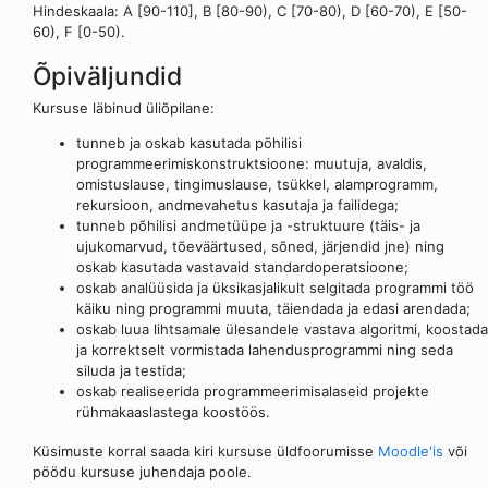
Hindeskaala: A [90-110], B [80-90), C [70-80), D [60-70), E [50-
60), F [0-50).
Õpiväljundid
Kursuse läbinud üliõpilane:
tunneb ja oskab kasutada põhilisi
programmeerimiskonstruktsioone: muutuja, avaldis,
omistuslause, tingimuslause, tsükkel, alamprogramm,
rekursioon, andmevahetus kasutaja ja failidega;
tunneb põhilisi andmetüüpe ja -struktuure (täis- ja
ujukomarvud, tõeväärtused, sõned, järjendid jne) ning
oskab kasutada vastavaid standardoperatsioone;
oskab analüüsida ja üksikasjalikult selgitada programmi töö
käiku ning programmi muuta, täiendada ja edasi arendada;
oskab luua lihtsamale ülesandele vastava algoritmi, koostada
ja korrektselt vormistada lahendusprogrammi ning seda
siluda ja testida;
oskab realiseerida programmeerimisalaseid projekte
rühmakaaslastega koostöös.
Küsimuste korral saada kiri kursuse üldfoorumisse
Moodle'is
või
pöödu kursuse juhendaja poole.