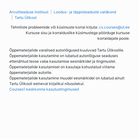
Arvutiteaduse instituut
Loodus- ja täppisteaduste valdkond
Tartu Ülikool
Tehniliste probleemide või küsimuste korral kirjuta:
cs.courses@ut.ee
Kursuse sisu ja korralduslike küsimustega pöörduge kursuse
korraldajate poole.
Õppematerjalide varalised autoriõigused kuuluvad Tartu Ülikoolile.
Õppematerjalide kasutamine on lubatud autoriõiguse seaduses
ettenähtud teose vaba kasutamise eesmärkidel ja tingimustel.
Õppematerjalide kasutamisel on kasutaja kohustatud viitama
õppematerjalide autorile.
Õppematerjalide kasutamine muudel eesmärkidel on lubatud ainult
Tartu Ülikooli eelneval kirjalikul nõusolekul.
Courses’i keskkonna kasutustingimused