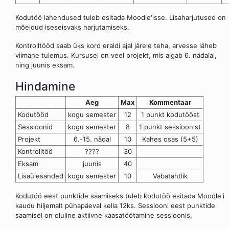
Kodutöö lahendused tuleb esitada Moodle'isse. Lisaharjutused on
mõeldud iseseisvaks harjutamiseks.
Kontrolltööd saab üks kord eraldi ajal järele teha, arvesse läheb
viimane tulemus. Kursusel on veel projekt, mis algab 6. nädalal,
ning juunis eksam.
Hindamine
Aeg
Max
Kommentaar
Kodutööd
kogu semester
12
1 punkt kodutööst
Sessioonid
kogu semester
8
1 punkt sessioonist
Projekt
6.-15. nädal
10
Kahes osas (5+5)
Kontrolltöö
????
30
Eksam
juunis
40
Lisaülesanded
kogu semester
10
Vabatahtlik
Kodutöö eest punktide saamiseks tuleb kodutöö esitada Moodle'i
kaudu hiljemalt pühapäeval kella 12ks. Sessiooni eest punktide
saamisel on oluline aktiivne kaasatöötamine sessioonis.