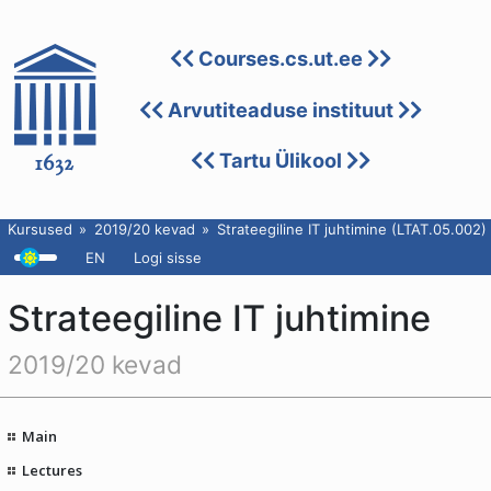
Courses.cs.ut.ee
Arvutiteaduse instituut
Tartu Ülikool
Kursused
2019/20 kevad
Strateegiline IT juhtimine (LTAT.05.002)
EN
Logi sisse
Strateegiline IT juhtimine
2019/20 kevad
Main
Lectures