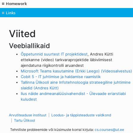
Homework
Links
Viited
Veebiallikaid
Õppetunnid suurtest IT projektidest
, Andres Kütti
ettekanne (video) tarkvaraprojektide läbiviimisest
ajendatuna riigikontrolli aruandest
Microsoft Teams kasutamine (Erkki Leego) (Videosalvestus)
Cobit 5 - IT juhtimise ja haldamise raamistik
Tallinna Ülikooli aine Infotehnoloogia strateegiline juhtimine
slaidid (Andres Kütt)
Ilus näide andmeanalüüsivahendist - Ülevaade eriarstiabi
kuludest
Arvutiteaduse instituut
Loodus- ja täppisteaduste valdkond
Tartu Ülikool
Tehniliste probleemide või küsimuste korral kirjuta:
cs.courses@ut.ee