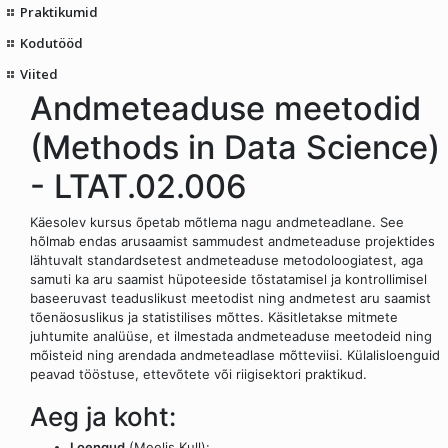
Praktikumid
Kodutööd
Viited
Andmeteaduse meetodid
(Methods in Data Science)
- LTAT.02.006
Käesolev kursus õpetab mõtlema nagu andmeteadlane. See
hõlmab endas arusaamist sammudest andmeteaduse projektides
lähtuvalt standardsetest andmeteaduse metodoloogiatest, aga
samuti ka aru saamist hüpoteeside tõstatamisel ja kontrollimisel
baseeruvast teaduslikust meetodist ning andmetest aru saamist
tõenäosuslikus ja statistilises mõttes. Käsitletakse mitmete
juhtumite analüüse, et ilmestada andmeteaduse meetodeid ning
mõisteid ning arendada andmeteadlase mõtteviisi. Külalisloenguid
peavad tööstuse, ettevõtete või riigisektori praktikud.
Aeg ja koht:
Loengud
(Meelis Kull):