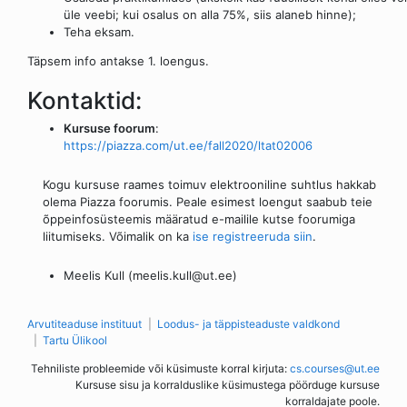
üle veebi; kui osalus on alla 75%, siis alaneb hinne);
Teha eksam.
Täpsem info antakse 1. loengus.
Kontaktid:
Kursuse foorum
:
https://piazza.com/ut.ee/fall2020/ltat02006
Kogu kursuse raames toimuv elektrooniline suhtlus hakkab
olema Piazza foorumis. Peale esimest loengut saabub teie
õppeinfosüsteemis määratud e-mailile kutse foorumiga
liitumiseks. Võimalik on ka
ise registreeruda siin
.
Meelis Kull (meelis.kull@ut.ee)
Arvutiteaduse instituut
Loodus- ja täppisteaduste valdkond
Tartu Ülikool
Tehniliste probleemide või küsimuste korral kirjuta:
cs.courses@ut.ee
Kursuse sisu ja korralduslike küsimustega pöörduge kursuse
korraldajate poole.