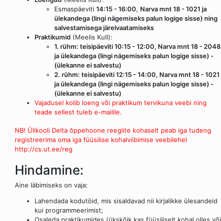
Esmaspäeviti
14:15 - 16:00
,
Narva mnt 18 - 1021 ja
ülekandega (lingi nägemiseks palun logige sisse) ning
salvestamisega järelvaatamiseks
Praktikumid
(Meelis Kull):
1. rühm: teisipäeviti 10:15 - 12:00, Narva mnt 18 - 2048
ja ülekandega (lingi nägemiseks palun logige sisse) -
(ülekanne ei salvestu)
2. rühm: teisipäeviti 12:15 - 14:00, Narva mnt 18 - 1021
ja ülekandega (lingi nägemiseks palun logige sisse) -
(ülekanne ei salvestu)
Vajadusel kolib loeng või praktikum tervikuna veebi ning
teade sellest tuleb e-mailile.
NB! Ülikooli Delta õppehoone reeglite kohaselt peab iga tudeng
registreerima oma iga füüsilise kohalviibimise veebilehel
http://cs.ut.ee/reg
Hindamine:
Aine läbimiseks on vaja:
Lahendada kodutöid, mis sisaldavad nii kirjalikke ülesandeid
kui programmeerimist;
Osaleda praktikumides (ükskõik kas füüsiliselt kohal olles või