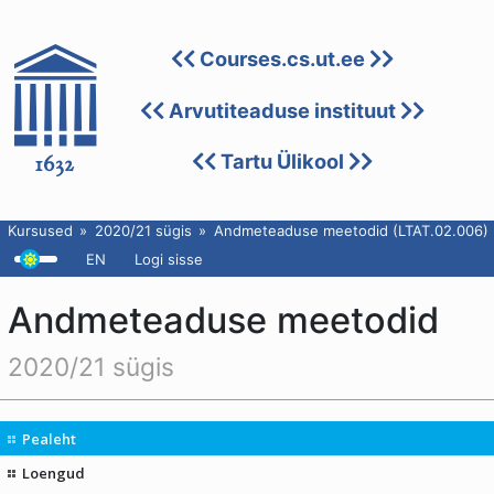
Courses.cs.ut.ee
Arvutiteaduse instituut
Tartu Ülikool
Kursused
2020/21 sügis
Andmeteaduse meetodid (LTAT.02.006)
EN
Logi sisse
Andmeteaduse meetodid
2020/21 sügis
Pealeht
Loengud