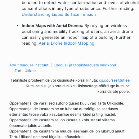
be used to detect water contamination and levels of alcohol
concentrations in any type of substance. Further reading:
Understanding Liquid Surface Tension
Indoor Maps with Aerial Drones:
By relying on wireless
positioning and mobility tracking of users, an aerial drone
can easily generate an indoor map of a building. Further
reading:
Aerial Drone Indoor Mapping
Arvutiteaduse instituut
Loodus- ja täppisteaduste valdkond
Tartu Ülikool
Tehniliste probleemide või küsimuste korral kirjuta:
cs.courses@ut.ee
Kursuse sisu ja korralduslike küsimustega pöörduge kursuse
korraldajate poole.
Õppematerjalide varalised autoriõigused kuuluvad Tartu Ülikoolile.
Õppematerjalide kasutamine on lubatud autoriõiguse seaduses
ettenähtud teose vaba kasutamise eesmärkidel ja tingimustel.
Õppematerjalide kasutamisel on kasutaja kohustatud viitama
õppematerjalide autorile.
Õppematerjalide kasutamine muudel eesmärkidel on lubatud ainult
Tartu Ülikooli eelneval kirjalikul nõusolekul.