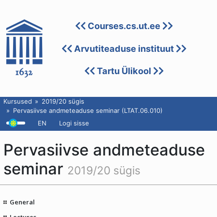
Courses.cs.ut.ee
Arvutiteaduse instituut
Tartu Ülikool
Kursused
2019/20 sügis
Pervasiivse andmeteaduse seminar (LTAT.06.010)
EN
Logi sisse
Pervasiivse andmeteaduse
seminar
2019/20 sügis
General
Lectures