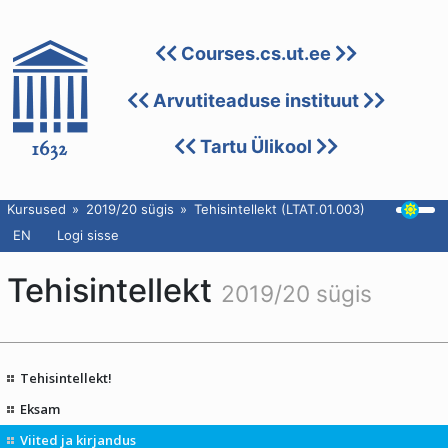
Courses.cs.ut.ee
Arvutiteaduse instituut
Tartu Ülikool
Kursused
2019/20 sügis
Tehisintellekt (LTAT.01.003)
EN
Logi sisse
Tehisintellekt
2019/20 sügis
Tehisintellekt!
Eksam
Viited ja kirjandus