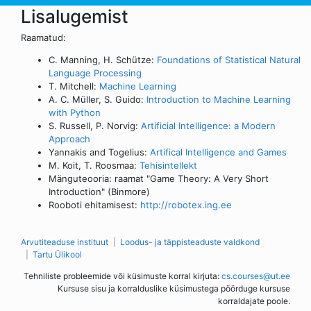
Lisalugemist
Raamatud:
C. Manning, H. Schütze:
Foundations of Statistical Natural
Language Processing
T. Mitchell:
Machine Learning
A. C. Müller, S. Guido:
Introduction to Machine Learning
with Python
S. Russell, P. Norvig:
Artificial Intelligence: a Modern
Approach
Yannakis and Togelius:
Artifical Intelligence and Games
M. Koit, T. Roosmaa:
Tehisintellekt
Mänguteooria: raamat "Game Theory: A Very Short
Introduction" (Binmore)
Rooboti ehitamisest:
http://robotex.ing.ee
Arvutiteaduse instituut
Loodus- ja täppisteaduste valdkond
Tartu Ülikool
Tehniliste probleemide või küsimuste korral kirjuta:
cs.courses@ut.ee
Kursuse sisu ja korralduslike küsimustega pöörduge kursuse
korraldajate poole.