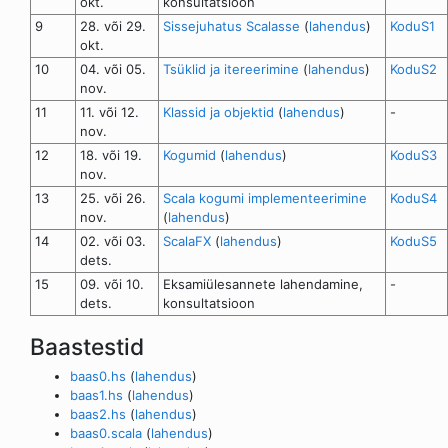
okt.
konsultatsioon
9
28. või 29.
Sissejuhatus Scalasse
(
lahendus
)
KoduS1
okt.
10
04. või 05.
Tsüklid ja itereerimine
(
lahendus
)
KoduS2
nov.
11
11. või 12.
Klassid ja objektid
(
lahendus
)
-
nov.
12
18. või 19.
Kogumid
(
lahendus
)
KoduS3
nov.
13
25. või 26.
Scala kogumi implementeerimine
KoduS4
nov.
(
lahendus
)
14
02. või 03.
ScalaFX
(
lahendus
)
KoduS5
dets.
15
09. või 10.
Eksamiülesannete lahendamine,
-
dets.
konsultatsioon
Baastestid
baas0.hs
(
lahendus
)
baas1.hs
(
lahendus
)
baas2.hs
(
lahendus
)
baas0.scala
(
lahendus
)