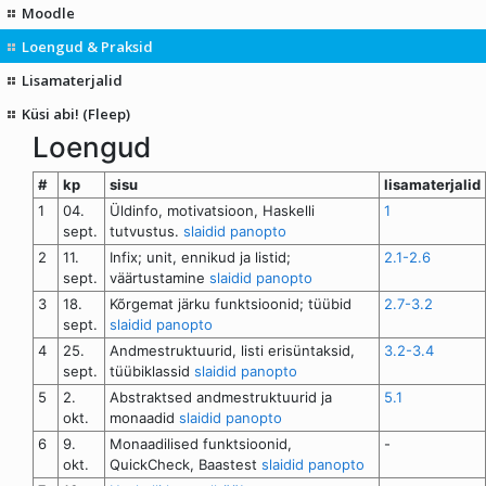
Moodle
Loengud & Praksid
Lisamaterjalid
Küsi abi! (Fleep)
Loengud
#
kp
sisu
lisamaterjalid
1
04.
Üldinfo, motivatsioon, Haskelli
1
sept.
tutvustus.
slaidid
panopto
2
11.
Infix; unit, ennikud ja listid;
2.1-2.6
sept.
väärtustamine
slaidid
panopto
3
18.
Kõrgemat järku funktsioonid; tüübid
2.7-3.2
sept.
slaidid
panopto
4
25.
Andmestruktuurid, listi erisüntaksid,
3.2-3.4
sept.
tüübiklassid
slaidid
panopto
5
2.
Abstraktsed andmestruktuurid ja
5.1
okt.
monaadid
slaidid
panopto
6
9.
Monaadilised funktsioonid,
-
okt.
QuickCheck, Baastest
slaidid
panopto