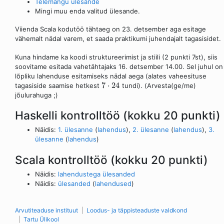
Telemängu ülesande
Mingi muu enda valitud ülesande.
Viienda Scala kodutöö tähtaeg on 23. detsember aga esitage
vähemalt nädal varem, et saada praktikumi juhendajalt tagasisidet.
Kuna hindame ka koodi struktureerimist ja stiili (2 punkti 7st), siis
soovitame esitada vahetähtajaks 16. detsember 14.00. Sel juhul on
lõpliku lahenduse esitamiseks nädal aega (alates vaheesituse
7
⋅
24
tagasiside saamise hetkest
tundi). (Arvesta(ge/me)
jõulurahuga ;)
Haskelli kontrolltöö (kokku 20 punkti)
Näidis:
1. ülesanne
(
lahendus
),
2. ülesanne
(
lahendus
),
3.
ülesanne
(
lahendus
)
Scala kontrolltöö (kokku 20 punkti)
Näidis:
lahendustega ülesanded
Näidis:
ülesanded
(
lahendused
)
Arvutiteaduse instituut
Loodus- ja täppisteaduste valdkond
Tartu Ülikool