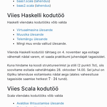
baas1.scala
(
lahendus
)
baas2.scala
(
lahendus
)
Viies Haskelli kodutöö
Haskelli viiendaks kodutööks võib valida
Virtuaalmasina ülesande
Muusika ülesande
Telemängu ülesande
Mingi muu enda valitud ülesande.
Viienda Haskelli kodutöö tähtaeg on 4. november aga esitage
vähemalt nädal varem, et saada praktikumi juhendajalt tagasisidet.
Kuna hindame ka koodi struktureerimist ja stiili (2 punkti 7st), siis
soovitame esitada vahetähtajaks 28. oktoober 14.00. Sel juhul on
lõpliku lahenduse esitamiseks nädal aega (alates vaheesituse
7
⋅
24
tagasiside saamise hetkest
tundi).
Viies Scala kodutöö
Scala viiendaks kodutööks võib valida
Avaldise lihtsustamise ülesande