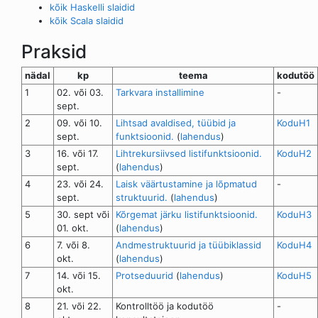
kõik Haskelli slaidid
kõik Scala slaidid
Praksid
nädal
kp
teema
kodutöö
1
02. või 03.
Tarkvara installimine
-
sept.
2
09. või 10.
Lihtsad avaldised, tüübid ja
KoduH1
sept.
funktsioonid.
(
lahendus
)
3
16. või 17.
Lihtrekursiivsed listifunktsioonid.
KoduH2
sept.
(
lahendus
)
4
23. või 24.
Laisk väärtustamine ja lõpmatud
-
sept.
struktuurid.
(
lahendus
)
5
30. sept või
Kõrgemat järku listifunktsioonid.
KoduH3
01. okt.
(
lahendus
)
6
7. või 8.
Andmestruktuurid ja tüübiklassid
KoduH4
okt.
(
lahendus
)
7
14. või 15.
Protseduurid
(
lahendus
)
KoduH5
okt.
8
21. või 22.
Kontrolltöö ja kodutöö
-