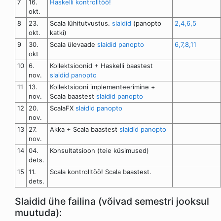
7
16.
Haskelli kontrolltöö!
okt.
8
23.
Scala lühitutvustus.
slaidid
(panopto
2,4,6,5
okt.
katki)
9
30.
Scala ülevaade
slaidid
panopto
6,7,8,11
okt
10
6.
Kollektsioonid + Haskelli baastest
nov.
slaidid
panopto
11
13.
Kollektsiooni implementeerimine +
nov.
Scala baastest
slaidid
panopto
12
20.
ScalaFX
slaidid
panopto
nov.
13
27.
Akka + Scala baastest
slaidid
panopto
nov.
14
04.
Konsultatsioon (teie küsimused)
dets.
15
11.
Scala kontrolltöö! Scala baastest.
dets.
Slaidid ühe failina (võivad semestri jooksul
muutuda):