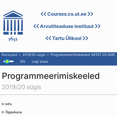
Courses.cs.ut.ee
Arvutiteaduse instituut
Tartu Ülikool
Kursused
2019/20 sügis
Programmeerimiskeeled (MTAT.03.006)
EN
Logi sisse
Programmeerimiskeeled
2019/20 sügis
Info
Õppekava