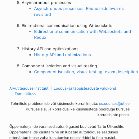
Asynchronous processes
Asynchronous processes, Redux middlewares
revisited
Bidirectional communication using Websockets
Bidirectional communication with Websockets and
Redux
History API and optimizations
History API and optimizations
Component isolation and visual testing
Component isolation, visual testing, exam description
Arvutiteaduse instituut
Loodus- ja täppisteaduste valdkond
Tartu Ülikool
Tehniliste probleemide või küsimuste korral kirjuta:
cs.courses@ut.ee
Kursuse sisu ja korralduslike küsimustega pöörduge kursuse
korraldajate poole.
Õppematerjalide varalised autoriõigused kuuluvad Tartu Ülikoolile.
Õppematerjalide kasutamine on lubatud autoriõiguse seaduses
ettenähtud teose vaba kasutamise eesmärkidel ja tingimustel.