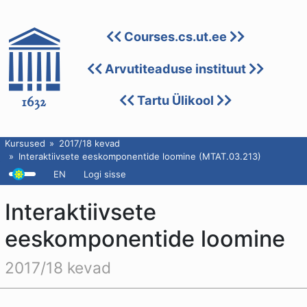
Courses.cs.ut.ee
Arvutiteaduse instituut
Tartu Ülikool
Kursused
2017/18 kevad
Interaktiivsete eeskomponentide loomine (MTAT.03.213)
EN
Logi sisse
Interaktiivsete
eeskomponentide loomine
2017/18 kevad