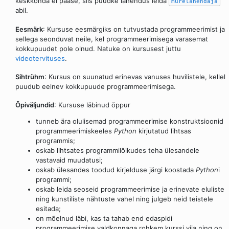
keskkonda ei pääse, siis püüdke lahendus leida
murelahendaja
abil.
Eesmärk
: Kursuse eesmärgiks on tutvustada programmeerimist ja
sellega seonduvat neile, kel programmeerimisega varasemat
kokkupuudet pole olnud. Natuke on kursusest juttu
videotervituses
.
Sihtrühm
: Kursus on suunatud erinevas vanuses huvilistele, kellel
puudub eelnev kokkupuude programmeerimisega.
Õpiväljundid
: Kursuse läbinud õppur
tunneb ära olulisemad programmeerimise konstruktsioonid
programmeerimiskeeles
Python
kirjutatud lihtsas
programmis;
oskab lihtsates programmilõikudes teha ülesandele
vastavaid muudatusi;
oskab ülesandes toodud kirjelduse järgi koostada
Python
i
programmi;
oskab leida seoseid programmeerimise ja erinevate eluliste
ning kunstiliste nähtuste vahel ning julgeb neid teistele
esitada;
on mõelnud läbi, kas ta tahab end edaspidi
programmeerimise valdkonnaga rohkem kurssi viia ning on