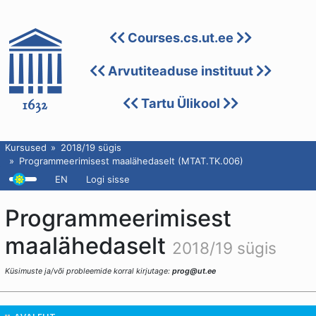
Courses.cs.ut.ee
Arvutiteaduse instituut
Tartu Ülikool
Kursused
2018/19 sügis
Programmeerimisest maalähedaselt (MTAT.TK.006)
EN
Logi sisse
Programmeerimisest
maalähedaselt
2018/19 sügis
Küsimuste ja/või probleemide korral kirjutage:
prog@ut.ee