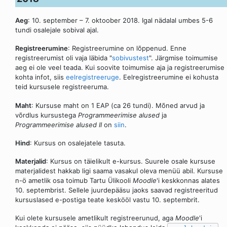
Aeg
: 10. september – 7. oktoober 2018. Igal nädalal umbes 5-6
tundi osalejale sobival ajal.
Registreerumine
: Registreerumine on lõppenud. Enne
registreerumist oli vaja läbida "
sobivustest
". Järgmise toimumise
aeg ei ole veel teada. Kui soovite toimumise aja ja registreerumise
kohta infot, siis
eelregistreeruge
. Eelregistreerumine ei kohusta
teid kursusele registreeruma.
Maht
: Kursuse maht on 1 EAP (ca 26 tundi). Mõned arvud ja
võrdlus kursustega
Programmeerimise alused
ja
Programmeerimise alused II
on
siin
.
Hind
: Kursus on osalejatele tasuta.
Materjalid
: Kursus on täielikult e-kursus. Suurele osale kursuse
materjalidest hakkab ligi saama vasakul oleva menüü abil. Kursuse
n-ö ametlik osa toimub Tartu Ülikooli
Moodle
'i keskkonnas alates
10. septembrist. Sellele juurdepääsu jaoks saavad registreeritud
kursuslased e-postiga teate keskööl vastu 10. septembrit.
Kui olete kursusele ametlikult registreerunud, aga
Moodle
'i