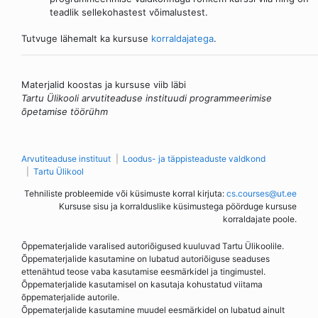
teadlik sellekohastest võimalustest.
Tutvuge lähemalt ka kursuse
korraldajatega
.
Materjalid koostas ja kursuse viib läbi
Tartu Ülikooli arvutiteaduse instituudi programmeerimise
õpetamise töörühm
Arvutiteaduse instituut
Loodus- ja täppisteaduste valdkond
Tartu Ülikool
Tehniliste probleemide või küsimuste korral kirjuta:
cs.courses@ut.ee
Kursuse sisu ja korralduslike küsimustega pöörduge kursuse
korraldajate poole.
Õppematerjalide varalised autoriõigused kuuluvad Tartu Ülikoolile.
Õppematerjalide kasutamine on lubatud autoriõiguse seaduses
ettenähtud teose vaba kasutamise eesmärkidel ja tingimustel.
Õppematerjalide kasutamisel on kasutaja kohustatud viitama
õppematerjalide autorile.
Õppematerjalide kasutamine muudel eesmärkidel on lubatud ainult