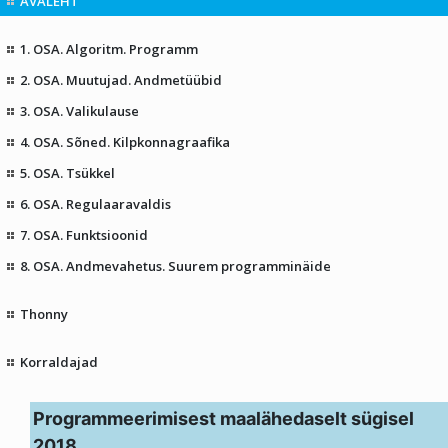
AVALEHT
1. OSA. Algoritm. Programm
2. OSA. Muutujad. Andmetüübid
3. OSA. Valikulause
4. OSA. Sõned. Kilpkonnagraafika
5. OSA. Tsükkel
6. OSA. Regulaaravaldis
7. OSA. Funktsioonid
8. OSA. Andmevahetus. Suurem programminäide
Thonny
Korraldajad
Programmeerimisest maalähedaselt sügisel
2018