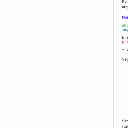
Pyt
ar
Num
#N
im
b
pr
⇒ 
Väg
Sam
(tä