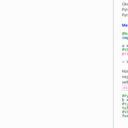
Üks
Pyt
Pyt
Mee
#N
im
a
#V
pr
⇒ 
Nüü
neg
sel
el
#P
b
#t
tu
#V
fo