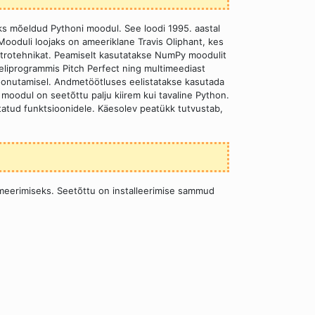
ks mõeldud Pythoni moodul. See loodi 1995. aastal
oduli loojaks on ameeriklane Travis Oliphant, kes
ktrotehnikat. Peamiselt kasutatakse NumPy moodulit
liprogrammis Pitch Perfect ning multimeediast
moonutamisel. Andmetöötluses eelistatakse kasutada
 moodul on seetõttu palju kiirem kui tavaline Python.
tatud funktsioonidele. Käesolev peatükk tutvustab,
eerimiseks. Seetõttu on installeerimise sammud