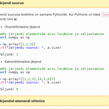
ärjendi suurus
jendi suuruse leidmine on sarnane Pythonile. Kui Pythonis on käsk
len
jendi nimi
a
):
Ühemõõtmeline järjend
umPy järjendi elementide arvu leidmine ja väljastamine
port
numpy as np
=
np.array([
1
,
2
,
3
])
int
(
"Järjendi suurus: "
, a.size)
Väljund:
3
Kahemõõtmeline järjend
umPy järjendi elementide arvu leidmine ja väljastamine
port
numpy as np
=
np.array([[
1
,
2
,
3
],[
4
,
5
,
6
]])
int
(
"Järjendi suurus: "
, b.size)
Väljund:
6
ärjendist elemendi võtmine