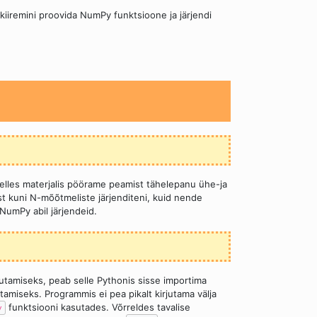
iiremini proovida NumPy funktsioone ja järjendi
elles materjalis pöörame peamist tähelepanu ühe-ja
t kuni N-mõõtmeliste järjenditeni, kuid nende
 NumPy abil järjendeid.
tamiseks, peab selle Pythonis sisse importima
tamiseks. Programmis ei pea pikalt kirjutama välja
funktsiooni kasutades. Võrreldes tavalise
y