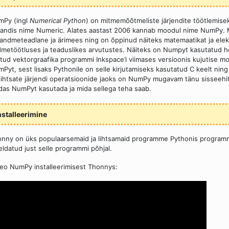
mPy (ingl
Numerical Python
) on mitmemõõtmeliste järjendite töötlemise
kandis nime Numeric. Alates aastast 2006 kannab moodul nime NumPy. Mo
andmeteadlane ja ärimees ning on õppinud näiteks matemaatikat ja ele
metöötluses ja teaduslikes arvutustes. Näiteks on Numpyt kasutatud he
tud vektorgraafika programmi Inkspace’i viimases versioonis kujutise 
Pyt, sest lisaks Pythonile on selle kirjutamiseks kasutatud C keelt ning
lihtsate järjendi operatsioonide jaoks on NumPy mugavam tänu sisseehi
das NumPyt kasutada ja mida sellega teha saab.
nstalleerimine
nny on üks populaarsemaid ja lihtsamaid programme Pythonis programm
jeldatud just selle programmi põhjal.
eo NumPy installeerimisest Thonnys: