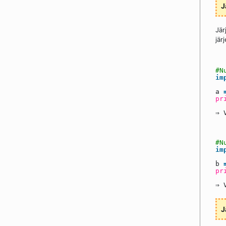
J
Jär
jär
#N
im
a
pr
⇒ 
#N
im
b
pr
⇒ 
J