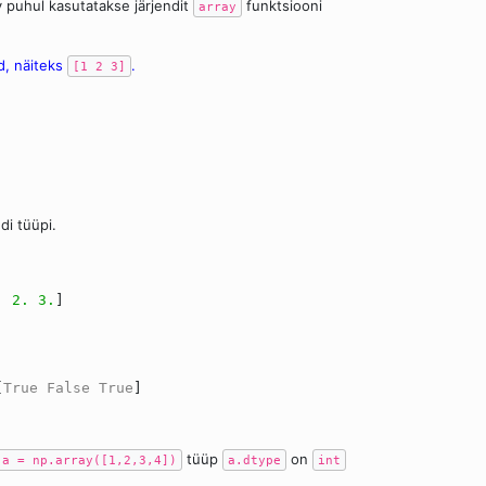
y puhul kasutatakse järjendit
funktsiooni
array
d, näiteks
.
[1 2 3]
di tüüpi.
.
2.
3.
]
[
True
False
True
]
tüüp
on
a = np.array([1,2,3,4])
a.dtype
int