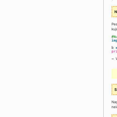
N
Pea
kuj
#N
im
b
pr
⇒ 
S
Nag
nei