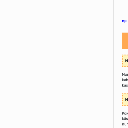
np
N
Num
kah
kas
N
Kõi
kä
num