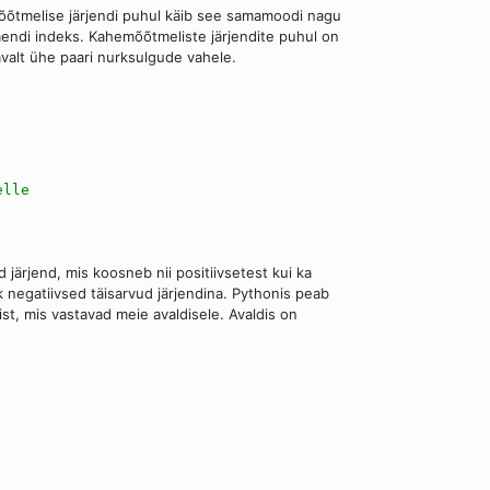
mõõtmelise järjendi puhul käib see samamoodi nagu
mendi indeks. Kahemõõtmeliste järjendite puhul on
avalt ühe paari nurksulgude vahele.
elle
ärjend, mis koosneb nii positiivsetest kui ka
 negatiivsed täisarvud järjendina. Pythonis peab
ist, mis vastavad meie avaldisele. Avaldis on