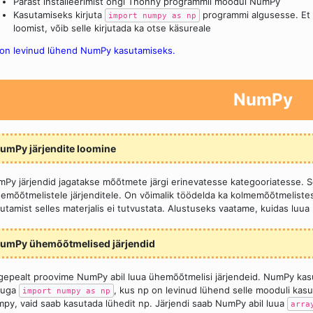
Pärast installeerimist ongi Thonny programmil moodul NumPy
Kasutamiseks kirjuta
programmi algusesse. Et k
import numpy as np
loomist, võib selle kirjutada ka otse käsureale
on levinud lühend NumPy kasutamiseks.
NumPy
umPy järjendite loomine
Py järjendid jagatakse mõõtmete järgi erinevatesse kategooriatesse. S
emõõtmelistele järjenditele. On võimalik töödelda ka kolmemõõtmelistes
utamist selles materjalis ei tutvustata. Alustuseks vaatame, kuidas luua
umPy ühemõõtmelised järjendid
gepealt proovime NumPy abil luua ühemõõtmelisi järjendeid. NumPy kasu
suga
, kus np on levinud lühend selle mooduli kasu
import numpy as np
py, vaid saab kasutada lühedit np. Järjendi saab NumPy abil luua
arra