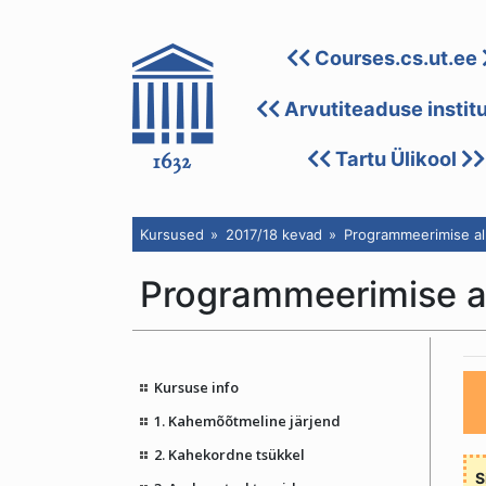
Courses.cs.ut.ee
Arvutiteaduse instit
Tartu Ülikool
Kursused
2017/18 kevad
Programmeerimise alu
Programmeerimise a
Kursuse info
1. Kahemõõtmeline järjend
2. Kahekordne tsükkel
S