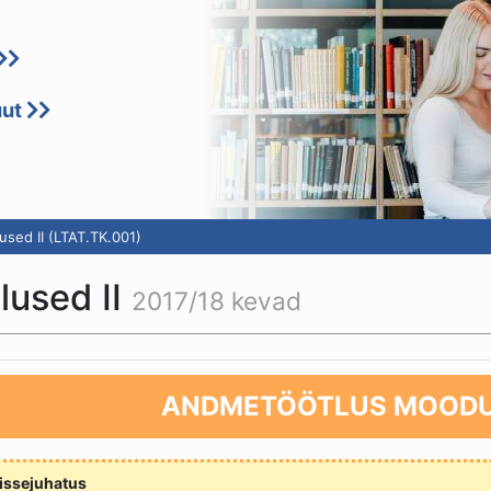
uut
sed II (LTAT.TK.001)
lused II
2017/18 kevad
ANDMETÖÖTLUS MOODU
issejuhatus