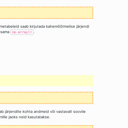
etabeleid saab kirjutada kahemõõtmelise järjendi
lisama
.
np.array()
ab järjendite kohta andmeid või vastavalt soovile
ille jaoks neid kasutatakse.