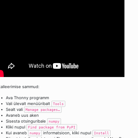
talleerimise sammud:
Ava Thonny programm
Vali ülevalt menüüribalt
Tools
Sealt vali
Manage packages…
Avaneb uus aken
Sisesta otsinguribale
numpy
Kliki nupul
Find package from PyPI
Kui avaneb
informatsioon, kliki nupul
numpy
Install