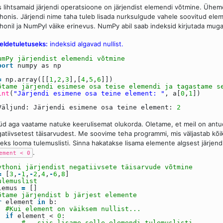
 lihtsamaid järjendi operatsioone on järjendist elemendi võtmine. Ühe
honis. Järjendi nime taha tuleb lisada nurksulgude vahele soovitud ele
honil ja NumPyl väike erinevus. NumPy abil saab indeksid kirjutada mug
ldetuletuseks:
indeksid algavad nullist.
umPy järjendist elemendi võtmine
port
numpy as np
=
np.array([[
1
,
2
,
3
],[
4
,
5
,
6
]])
õtame järjendi esimese osa teise elemendi ja tagastame s
int
(
"Järjendi esimene osa teine element: "
, a[
0
,
1
])
Väljund: Järjendi esimene osa teine element:
2
d aga vaatame natuke keerulisemat olukorda. Oletame, et meil on antud j
atiivsetest täisarvudest. Me soovime teha programmi, mis väljastab kõik
leks looma tulemuslisti. Sinna hakatakse lisama elemente algsest järjend
.
ement < 0
ythoni järjendist negatiivsete täisarvude võtmine
=
[
3
,
-
1
,
-
2
,
4
,
-
6
,
8
]
ulemuslist
lemus
=
[]
õtame järjendist b järjest elemente
r
element
in
b:
#Kui element on väiksem nullist...
if
element <
0
:
#...siis lisame selle elemendi tulemuslisti