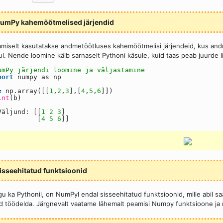
umPy kahemõõtmelised järjendid
miselt kasutatakse andmetöötluses kahemõõtmelisi järjendeid, kus andm
ul. Nende loomine käib sarnaselt Pythoni käsule, kuid taas peab juurde 
umPy järjendi loomine ja väljastamine
port
numpy as np
=
np.array([[
1
,
2
,
3
],[
4
,
5
,
6
]])
int
(b)
Väljund: [[
1
2
3
]
[
4
5
6
]]
isseehitatud funktsioonid
u ka Pythonil, on NumPyl endal sisseehitatud funktsioonid, mille abil sa
d töödelda. Järgnevalt vaatame lähemalt peamisi Numpy funktsioone ja m