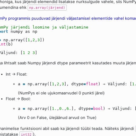
honiga, kus järjendi elemendid lisatakse nurksulgude vahele, siis NumP
gumendina ehk
np.array(järjend)
Py programmis puuduvad järjendi väljastamisel elementide vahel koma
umPy järjendi loomine ja väljastamine
port
numpy as np
=
np.array([
1
,
2
,
3
])
int
(b)
Väljund: [
1
2
3
]
a lihtsalt saab Numpy järjendi dtype parameetrit kasutades muuta järjen
Int → Float:
a
=
np.array([
1
,
2
,
3
], dtype
=
float
) ⇒ Väljund: [
1
(NumPys ei ole ujukomaarvudel 0 punkti järel)
Float → Bool:
a
=
np.array([
1.
,
0.
,
6.
], dtype
=
bool
) ⇒ Väljund: 
(Arv 0 on False, ülejäänud arvud on True)
animelise funktsiooni abil saab ka järjendi tüübi teada. Näiteks järjendi
histatakse
).
int32