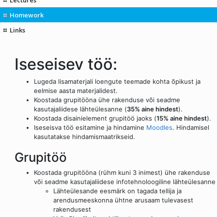
Homework
Links
Iseseisev töö:
Lugeda lisamaterjali loengute teemade kohta õpikust ja
eelmise aasta materjalidest.
Koostada grupitööna ühe rakenduse või seadme
kasutajaliidese lähteülesanne (
35% aine hindest
).
Koostada disainielement grupitöö jaoks (
15% aine hindest
).
Iseseisva töö esitamine ja hindamine
Moodles
. Hindamisel
kasutatakse hindamismaatrikseid.
Grupitöö
Koostada grupitööna (rühm kuni 3 inimest) ühe rakenduse
või seadme kasutajaliidese infotehnoloogiline lähteülesanne
Lähteülesande eesmärk on tagada tellija ja
arendusmeeskonna ühtne arusaam tulevasest
rakendusest