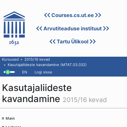
Courses.cs.ut.ee
Arvutiteaduse instituut
Tartu Ülikool
Kursused
2015/16 kevad
Kasutajaliideste kavandamine (MTAT.03.032)
EN
Logi sisse
Kasutajaliideste
kavandamine
2015/16 kevad
Main
Lectures