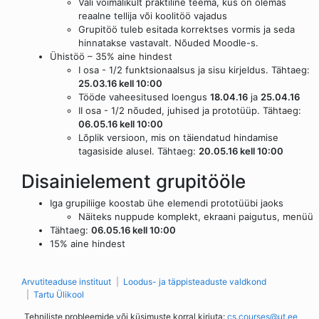
Vali võimalikult praktiline teema, kus on olemas
reaalne tellija või koolitöö vajadus
Grupitöö tuleb esitada korrektses vormis ja seda
hinnatakse vastavalt. Nõuded Moodle-s.
Ühistöö – 35% aine hindest
I osa - 1/2 funktsionaalsus ja sisu kirjeldus. Tähtaeg:
25.03.16 kell 10:00
Tööde vaheesitused loengus
18.04.16
ja
25.04.16
II osa - 1/2 nõuded, juhised ja prototüüp. Tähtaeg:
06.05.16 kell 10:00
Lõplik versioon, mis on täiendatud hindamise
tagasiside alusel. Tähtaeg:
20.05.16 kell 10:00
Disainielement grupitööle
Iga grupiliige koostab ühe elemendi prototüübi jaoks
Näiteks nuppude komplekt, ekraani paigutus, menüü
Tähtaeg:
06.05.16 kell 10:00
15% aine hindest
Arvutiteaduse instituut
Loodus- ja täppisteaduste valdkond
Tartu Ülikool
Tehniliste probleemide või küsimuste korral kirjuta:
cs.courses@ut.ee