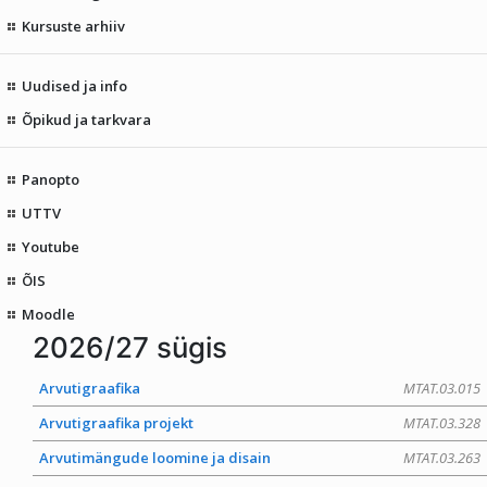
Kursuste arhiiv
Uudised ja info
Õpikud ja tarkvara
Panopto
UTTV
Youtube
ÕIS
Moodle
2026/27 sügis
Arvutigraafika
MTAT.03.015
Arvutigraafika projekt
MTAT.03.328
Arvutimängude loomine ja disain
MTAT.03.263