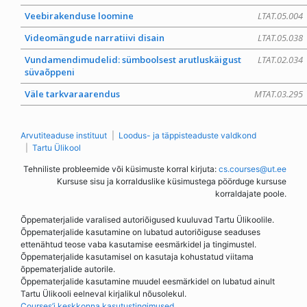
Veebirakenduse loomine
LTAT.05.004
Videomängude narratiivi disain
LTAT.05.038
Vundamendimudelid: sümboolsest arutluskäigust
LTAT.02.034
süvaõppeni
Väle tarkvaraarendus
MTAT.03.295
Arvutiteaduse instituut
Loodus- ja täppisteaduste valdkond
Tartu Ülikool
Tehniliste probleemide või küsimuste korral kirjuta:
cs.courses@ut.ee
Kursuse sisu ja korralduslike küsimustega pöörduge kursuse
korraldajate poole.
Õppematerjalide varalised autoriõigused kuuluvad Tartu Ülikoolile.
Õppematerjalide kasutamine on lubatud autoriõiguse seaduses
ettenähtud teose vaba kasutamise eesmärkidel ja tingimustel.
Õppematerjalide kasutamisel on kasutaja kohustatud viitama
õppematerjalide autorile.
Õppematerjalide kasutamine muudel eesmärkidel on lubatud ainult
Tartu Ülikooli eelneval kirjalikul nõusolekul.
Courses’i keskkonna kasutustingimused