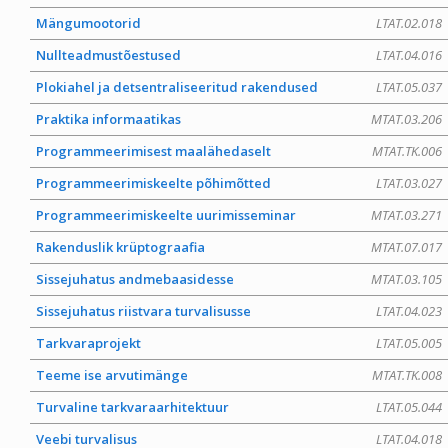
Mängumootorid
LTAT.02.018
Nullteadmustõestused
LTAT.04.016
Plokiahel ja detsentraliseeritud rakendused
LTAT.05.037
Praktika informaatikas
MTAT.03.206
Programmeerimisest maalähedaselt
MTAT.TK.006
Programmeerimiskeelte põhimõtted
LTAT.03.027
Programmeerimiskeelte uurimisseminar
MTAT.03.271
Rakenduslik krüptograafia
MTAT.07.017
Sissejuhatus andmebaasidesse
MTAT.03.105
Sissejuhatus riistvara turvalisusse
LTAT.04.023
Tarkvaraprojekt
LTAT.05.005
Teeme ise arvutimänge
MTAT.TK.008
Turvaline tarkvaraarhitektuur
LTAT.05.044
Veebi turvalisus
LTAT.04.018