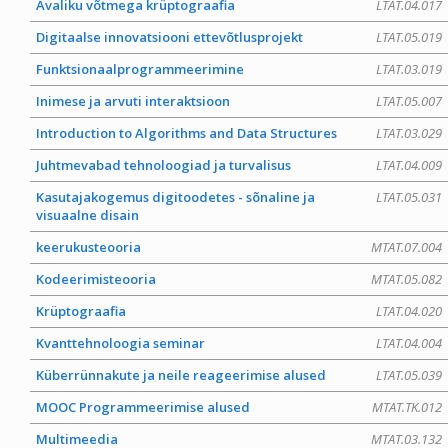
Avaliku võtmega krüptograafia
LTAT.04.017
Digitaalse innovatsiooni ettevõtlusprojekt
LTAT.05.019
Funktsionaalprogrammeerimine
LTAT.03.019
Inimese ja arvuti interaktsioon
LTAT.05.007
Introduction to Algorithms and Data Structures
LTAT.03.029
Juhtmevabad tehnoloogiad ja turvalisus
LTAT.04.009
Kasutajakogemus digitoodetes - sõnaline ja
LTAT.05.031
visuaalne disain
keerukusteooria
MTAT.07.004
Kodeerimisteooria
MTAT.05.082
Krüptograafia
LTAT.04.020
Kvanttehnoloogia seminar
LTAT.04.004
Küberrünnakute ja neile reageerimise alused
LTAT.05.039
MOOC Programmeerimise alused
MTAT.TK.012
Multimeedia
MTAT.03.132