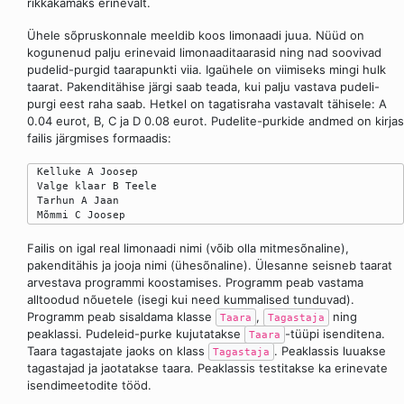
rikkakamaks erinevalt.
Ühele sõpruskonnale meeldib koos limonaadi juua. Nüüd on
kogunenud palju erinevaid limonaaditaarasid ning nad soovivad
pudelid-purgid taarapunkti viia. Igaühele on viimiseks mingi hulk
taarat. Pakenditähise järgi saab teada, kui palju vastava pudeli-
purgi eest raha saab. Hetkel on tagatisraha vastavalt tähisele: A
0.04 eurot, B, C ja D 0.08 eurot. Pudelite-purkide andmed on kirjas
failis järgmises formaadis:
 Kelluke A Joosep

 Valge klaar B Teele

 Tarhun A Jaan

Failis on igal real limonaadi nimi (võib olla mitmesõnaline),
pakenditähis ja jooja nimi (ühesõnaline). Ülesanne seisneb taarat
arvestava programmi koostamises. Programm peab vastama
alltoodud nõuetele (isegi kui need kummalised tunduvad).
Programm peab sisaldama klasse
,
ning
Taara
Tagastaja
peaklassi. Pudeleid-purke kujutatakse
-tüüpi isenditena.
Taara
Taara tagastajate jaoks on klass
. Peaklassis luuakse
Tagastaja
tagastajad ja jaotatakse taara. Peaklassis testitakse ka erinevate
isendimeetodite tööd.