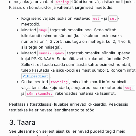
nime jaoks ja privaatset
-tüüpi isendivälja isikukoodi jaoks.
String
Klassis on konstruktor ja vähemalt järgmised meetodid.
Kõigi isendiväljade jaoks on vastavad
- ja
-
get
set
meetodid.
Meetod
tagastab omaniku soo. Seda näitab
sugu
isikukoodi esimene sümbol (kui isikukoodi esimeseks
numbriks on 1, 3 või 5, siis tegu on mehega; kui 2, 4 või 6,
siis tegu on naisega).
Meetod
tagastab omaniku sünnikuupäeva
sünnikuupäev
kujul PP.KK.AAAA. Seda näitavad isikukoodi sümbolid 2-7.
Selleks, et teada saada sünniaasta kahte esimest numbrit,
tuleb kasutada ka isikukoodi esimest sümbolit. Rohkem infot
.
Vikipeediast
On ka meetod
, mis aitab kaardi infot sobivalt
toString
väljastamiseks kujundada, seejuures peab meetodeid
sugu
ja
rakendades näitama ka lisainfot.
sünnikuupäev
Peaklassis (testklassis) luuakse erinevad id-kaardid. Peaklassis
testitakse ka erinevate isendimeetodite tööd.
3. Taara
See ülesanne on sellest ajast kui erinevad pudelid tegid meid