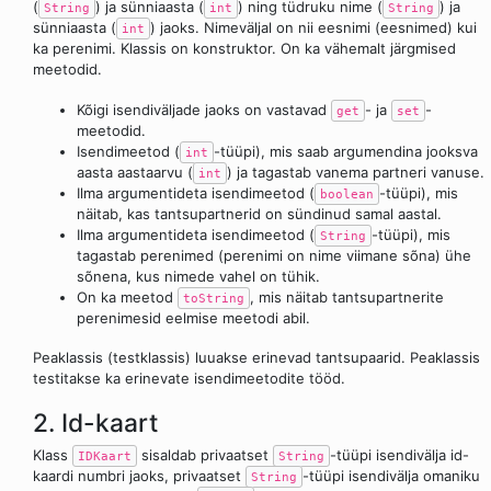
(
) ja sünniaasta (
) ning tüdruku nime (
) ja
String
int
String
sünniaasta (
) jaoks. Nimeväljal on nii eesnimi (eesnimed) kui
int
ka perenimi. Klassis on konstruktor. On ka vähemalt järgmised
meetodid.
Kõigi isendiväljade jaoks on vastavad
- ja
-
get
set
meetodid.
Isendimeetod (
-tüüpi), mis saab argumendina jooksva
int
aasta aastaarvu (
) ja tagastab vanema partneri vanuse.
int
Ilma argumentideta isendimeetod (
-tüüpi), mis
boolean
näitab, kas tantsupartnerid on sündinud samal aastal.
Ilma argumentideta isendimeetod (
-tüüpi), mis
String
tagastab perenimed (perenimi on nime viimane sõna) ühe
sõnena, kus nimede vahel on tühik.
On ka meetod
, mis näitab tantsupartnerite
toString
perenimesid eelmise meetodi abil.
Peaklassis (testklassis) luuakse erinevad tantsupaarid. Peaklassis
testitakse ka erinevate isendimeetodite tööd.
2. Id-kaart
Klass
sisaldab privaatset
-tüüpi isendivälja id-
IDKaart
String
kaardi numbri jaoks, privaatset
-tüüpi isendivälja omaniku
String