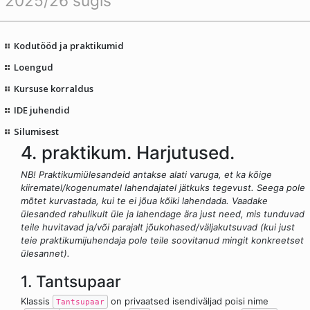
2025/26 sügis
Kodutööd ja praktikumid
Loengud
Kursuse korraldus
IDE juhendid
Silumisest
4. praktikum. Harjutused.
NB! Praktikumiülesandeid antakse alati varuga, et ka kõige
kiirematel/kogenumatel lahendajatel jätkuks tegevust. Seega pole
mõtet kurvastada, kui te ei jõua kõiki lahendada. Vaadake
ülesanded rahulikult üle ja lahendage ära just need, mis tunduvad
teile huvitavad ja/või parajalt jõukohased/väljakutsuvad (kui just
teie praktikumijuhendaja pole teile soovitanud mingit konkreetset
ülesannet).
1. Tantsupaar
Klassis
on privaatsed isendiväljad poisi nime
Tantsupaar