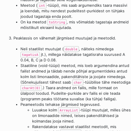
Meetod (
-tüüpi), mis saab argumendiks taara massiivi
int
ja loendab, mitu nendest pudelitest-purkidest on tühjaks
joodud tagastaja enda poolt.
On ka meetod
, mis võimaldab tagastaja andmeid
toString
mõistlikult ekraanil kujutada.
3. Peaklassis on vähemalt järgmised muutujad ja meetodid.
Neli staatilist muutujat (
, näiteks nimedega
double
jt.), millega näidatakse tagatisraha suurused A
tagatisA
0.04, B, C ja D 0.08.
Staatiline (void-tüüpi) meetod, mis loeb argumendina antud
failist andmed ja täidab nende põhjal argumentideks antud
kolm listi limonaadide, pakenditähiste ja joojate nimedega.
(Sõnekujulisest tähest saab
-tüübilise tähe meetodiga
char
.) Taara andmed on failis, mille formaat on
charAt(0)
ülalpool toodud. Pudelite-purkide arv failis ei ole teada
(programm peaks töötama suvalise (ka tühja) failiga).
Peameetodis tehakse järgmised tegevused.
Luuakse kolm
-tüüpi muutujat, milles ühes
ArrayList
on limonaadide nimed, teises pakenditähised ja
kolmandas jooja nimed.
Rakendatakse vastavat staatilist meetodit, mis