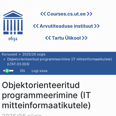
Courses.cs.ut.ee
Arvutiteaduse instituut
Tartu Ülikool
Kursused
2025/26 sügis
Objektorienteeritud programmeerimine (IT mitteinformaatikutele)
(LTAT.03.003)
EN
Logi sisse
Objektorienteeritud
programmeerimine (IT
mitteinformaatikutele)