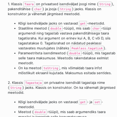
1. Klassis
on privaatsed isendiväljad joogi nime (
),
Taara
String
pakenditähise (
) ja jooja (
) jaoks. Klassis on
char
String
konstruktor ja vähemalt järgmised meetodid.
Kõigi isendiväljade jaoks on vastavad
-meetodid.
get
Staatiline meetod (
-tüüpi), mis saab
-tüüpi
double
char
argumendi ning tagastab vastava pakenditähisega taara
tagatisraha. Kui argument on erinev kui A, B, C või D, siis
tagastatakse 0. Tagatisrahad on näidatud peaklassi
vastavates muutujates (näiteks
).
Peaklass.tagatisA
Parameetriteta isendimeetod (
-tüüpi), mis tagastab
double
selle taara maksumuse. Meetodis rakendatakse eelmist
meetodit.
On ka meetod
, mis võimaldab taara infot
toString
mõistlikult ekraanil kujutada. Maksumus esitada sentides.
2. Klassis
on privaatne isendiväli tagastaja nime
Tagastaja
(
) jaoks. Klassis on konstruktor. On ka vähemalt järgmised
String
meetodid.
Kõigi isendiväljade jaoks on vastavad
- ja
-
get
set
meetodid.
Meetod (
-tüüpi), mis saab argumendiks taara
double
massiivi ja tagastab selle kogumaksumuse.