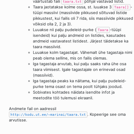
väärtustab faili
põhjal vastavad listid.
taara.txt
Taara jaotatakse kolme ossa, st. luuakse 3
-
Taara[]
tüüpi massiivi (massiivide pikkused sõltuvad listide
pikkustest, kui failis oli 7 rida, siis massiivide pikkused
võiksid olla 2, 2 ja 3).
Luuakse nii palju pudeleid-purke (
-tüüpi
Taara
isendeid) kui palju andmeid on listides, kasutades
andmeid vastavatest listidest. Järjest täidetakse ka
taara massiivid.
Luuakse kolm tagastajat. Vähemalt ühe tagastaja nimi
peab olema selline, mis on failis olemas.
Iga tagastaja arvutab, kui palju saaks raha ühe osa
taara viimisest. Igale tagastajale on erinevad osad
(massiivid).
Iga tagastaja peaks ka näitama, kui palju pudeleid-
purke tema osast on tema poolt tühjaks joodud.
Sobivates kohtades näidata isendite infot ja
meetodite töö tulemusi ekraanil.
Andmete fail on aadressil
. Kopeerige see oma
http://kodu.ut.ee/~marinai/taara.txt
arvutisse.