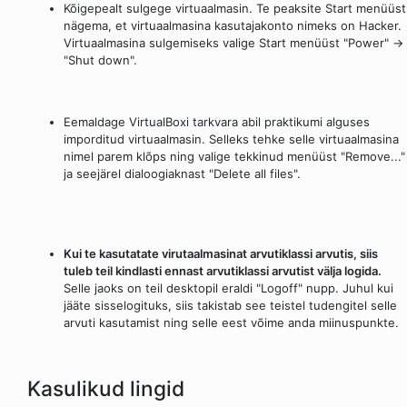
Kõigepealt sulgege virtuaalmasin. Te peaksite Start menüüst
nägema, et virtuaalmasina kasutajakonto nimeks on Hacker.
Virtuaalmasina sulgemiseks valige Start menüüst "Power" ->
"Shut down".
Eemaldage VirtualBoxi tarkvara abil praktikumi alguses
imporditud virtuaalmasin. Selleks tehke selle virtuaalmasina
nimel parem klõps ning valige tekkinud menüüst "Remove..."
ja seejärel dialoogiaknast "Delete all files".
Kui te kasutatate virutaalmasinat arvutiklassi arvutis, siis
tuleb teil kindlasti ennast arvutiklassi arvutist välja logida.
Selle jaoks on teil desktopil eraldi "Logoff" nupp. Juhul kui
jääte sisselogituks, siis takistab see teistel tudengitel selle
arvuti kasutamist ning selle eest võime anda miinuspunkte.
Kasulikud lingid