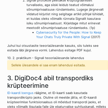
Signali protokolli peetakse krüptograafiliselt
turvaliseks, aga siiski leidub teatud võimalusi
sõnumiprivaatsuse ründamiseks. Lugege järgnevalt
viidatud kirjutist ning selgitage artikli põhjal lühidalt,
et kuidas oleks võimalik rünnata Signalit kasutava
isiku sõnumiprivaatsust. Kirjeldage mitut erinevat
meetodit sõnumiprivaatuse ründamiseks. (1p)
Cybersecurity for the People: How to Keep
Your Chats Truly Private With Signal
(2017)
Juhul kui otsustasite teeoriaülesande kasuks, siis tuleks see
esitada läbi järgneva vormi. Lahendus esitage PDF kujul.
10. 2. praktikum - Signali teooriaülesande lahendus
Sellele ülesandele ei saa enam lahendusi esitada.
3. DigiDoc4 abil transpordiks
krüpteerimine
ID-kaardi loengus
räägime, et ID-kaarti saab kasutada
transpordikrüpto jaoks. Oluline oli meelde jätta, et ID-kaardi
krüpteerimise funktsionaalsus oli mõeldud transpordi jaoks, et
oleks võimalik liigutada faile üle ebaturvalise suhtluskanali, milleks