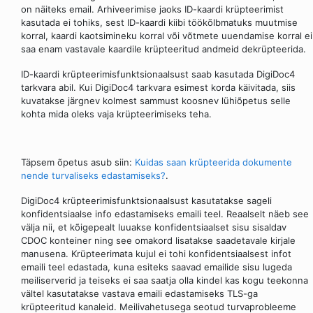
on näiteks email. Arhiveerimise jaoks ID-kaardi krüpteerimist
kasutada ei tohiks, sest ID-kaardi kiibi töökõlbmatuks muutmise
korral, kaardi kaotsimineku korral või võtmete uuendamise korral ei
saa enam vastavale kaardile krüpteeritud andmeid dekrüpteerida.
ID-kaardi krüpteerimisfunktsionaalsust saab kasutada DigiDoc4
tarkvara abil. Kui DigiDoc4 tarkvara esimest korda käivitada, siis
kuvatakse järgnev kolmest sammust koosnev lühiõpetus selle
kohta mida oleks vaja krüpteerimiseks teha.
Täpsem õpetus asub siin:
Kuidas saan krüpteerida dokumente
nende turvaliseks edastamiseks?
.
DigiDoc4 krüpteerimisfunktsionaalsust kasutatakse sageli
konfidentsiaalse info edastamiseks emaili teel. Reaalselt näeb see
välja nii, et kõigepealt luuakse konfidentsiaalset sisu sisaldav
CDOC konteiner ning see omakord lisatakse saadetavale kirjale
manusena. Krüpteerimata kujul ei tohi konfidentsiaalsest infot
emaili teel edastada, kuna esiteks saavad emailide sisu lugeda
meiliserverid ja teiseks ei saa saatja olla kindel kas kogu teekonna
vältel kasutatakse vastava emaili edastamiseks TLS-ga
krüpteeritud kanaleid. Meilivahetusega seotud turvaprobleeme