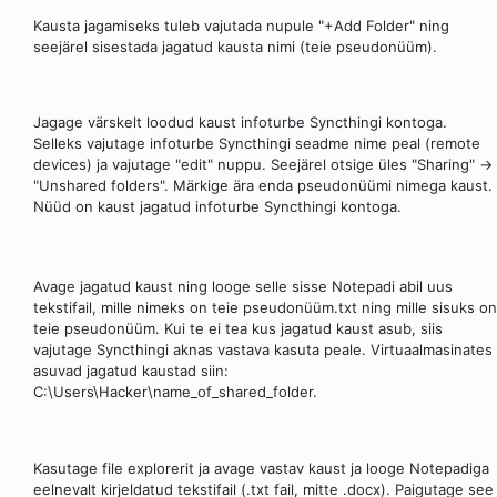
Kausta jagamiseks tuleb vajutada nupule "+Add Folder" ning
seejärel sisestada jagatud kausta nimi (teie pseudonüüm).
Jagage värskelt loodud kaust infoturbe Syncthingi kontoga.
Selleks vajutage infoturbe Syncthingi seadme nime peal (remote
devices) ja vajutage "edit" nuppu. Seejärel otsige üles "Sharing" ->
"Unshared folders". Märkige ära enda pseudonüümi nimega kaust.
Nüüd on kaust jagatud infoturbe Syncthingi kontoga.
Avage jagatud kaust ning looge selle sisse Notepadi abil uus
tekstifail, mille nimeks on teie pseudonüüm.txt ning mille sisuks on
teie pseudonüüm. Kui te ei tea kus jagatud kaust asub, siis
vajutage Syncthingi aknas vastava kasuta peale. Virtuaalmasinates
asuvad jagatud kaustad siin:
C:\Users\Hacker\name_of_shared_folder.
Kasutage file explorerit ja avage vastav kaust ja looge Notepadiga
eelnevalt kirjeldatud tekstifail (.txt fail, mitte .docx). Paigutage see