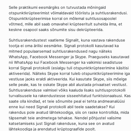
Selle praktikumi eesmärgiks on tutvustada mõningaid
otspunktkrüpteerimist võimaldavaid tööriistu ja suhtlusrakendusi.
Otspunktkrüpteerimise korral on mõlemal suhtlusosapoolel
võtmed, mille abil saab omavahel krüpteeritult suhelda ilma, et
keskne osapool saaks sõnumite sisu dekrüpteerida.
Suhtlusrakendustest vaatleme Signalit, kuna vastava rakenduse
tootja ei oma ärilisi eesmärke. Signali protokolli kasutavad ka
mitmed populaarsemad suhtlusrakendused nagu näiteks
WhatsApp, Facebook Messenger ja Skype. Praeguseks kasutavad
nii WhatsApp kui Facebook Messenger ka vaikimisi seadistuse
korral Signali protokolli (esialgu tuli otspunktkrüpteerimine käsitisi
aktiveerida). Näiteks Skype korral tuleb otspunktkrüpteerimine iga
vestluse jaoks eraldi aktiveerida. Kui kasutate Skype, siis mõelge
selle peale, kas te oskate Skype abil alustada privaatset vestlust.
Suhtlusrakenduse valmisel võiks kaaluda lisaks suhtlusprotokolli
turvalisusele ka rakendustesse sisseehitatud funktsionaalsusi. Kas
saate olla kindlad, et teie sõnumite peal ei tehta andmeanalüüsi
enne kui need Signali protokolli abil teele saadetakse? Kui
rakendus pole avatud lähtekoodiga, siis on raske kontrollida, mida
täpsemalt teie andmetega tehakse. Nendel põhjustel valisime
katsetamiseks just Signali rakenduse, kuna see on avatud
lähtekoodiga ja arendatud krüptograafide poolt.