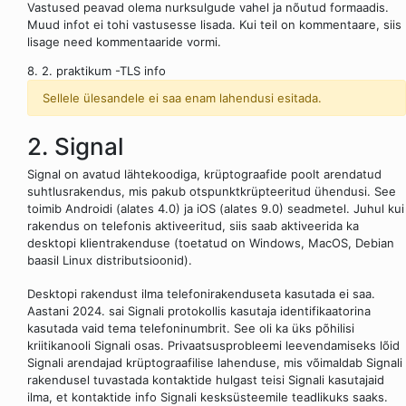
Vastused peavad olema nurksulgude vahel ja nõutud formaadis.
Muud infot ei tohi vastusesse lisada. Kui teil on kommentaare, siis
lisage need kommentaaride vormi.
8. 2. praktikum -TLS info
Sellele ülesandele ei saa enam lahendusi esitada.
2. Signal
Signal on avatud lähtekoodiga, krüptograafide poolt arendatud
suhtlusrakendus, mis pakub otspunktkrüpteeritud ühendusi. See
toimib Androidi (alates 4.0) ja iOS (alates 9.0) seadmetel. Juhul kui
rakendus on telefonis aktiveeritud, siis saab aktiveerida ka
desktopi klientrakenduse (toetatud on Windows, MacOS, Debian
baasil Linux distributsioonid).
Desktopi rakendust ilma telefonirakenduseta kasutada ei saa.
Aastani 2024. sai Signali protokollis kasutaja identifikaatorina
kasutada vaid tema telefoninumbrit. See oli ka üks põhilisi
kriitikanooli Signali osas. Privaatsusprobleemi leevendamiseks lõid
Signali arendajad krüptograafilise lahenduse, mis võimaldab Signali
rakendusel tuvastada kontaktide hulgast teisi Signali kasutajaid
ilma, et kontaktide info Signali kesksüsteemile teadlikuks saaks.