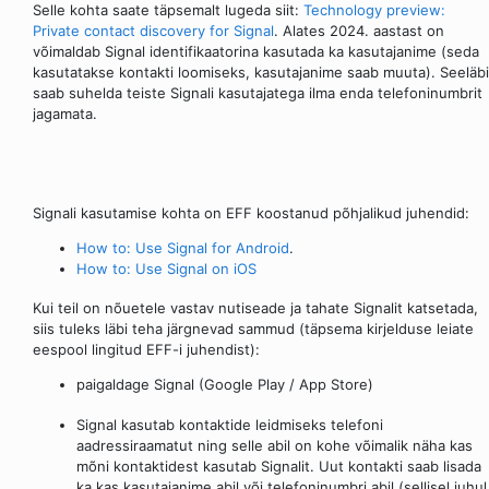
Selle kohta saate täpsemalt lugeda siit:
Technology preview:
Private contact discovery for Signal
. Alates 2024. aastast on
võimaldab Signal identifikaatorina kasutada ka kasutajanime (seda
kasutatakse kontakti loomiseks, kasutajanime saab muuta). Seeläbi
saab suhelda teiste Signali kasutajatega ilma enda telefoninumbrit
jagamata.
Signali kasutamise kohta on EFF koostanud põhjalikud juhendid:
How to: Use Signal for Android
.
How to: Use Signal on iOS
Kui teil on nõuetele vastav nutiseade ja tahate Signalit katsetada,
siis tuleks läbi teha järgnevad sammud (täpsema kirjelduse leiate
eespool lingitud EFF-i juhendist):
paigaldage Signal (Google Play / App Store)
Signal kasutab kontaktide leidmiseks telefoni
aadressiraamatut ning selle abil on kohe võimalik näha kas
mõni kontaktidest kasutab Signalit. Uut kontakti saab lisada
ka kas kasutajanime abil või telefoninumbri abil (sellisel juhul