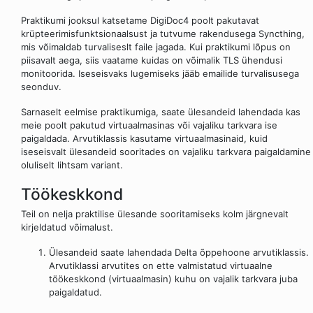
Praktikumi jooksul katsetame DigiDoc4 poolt pakutavat
krüpteerimisfunktsionaalsust ja tutvume rakendusega Syncthing,
mis võimaldab turvaliseslt faile jagada. Kui praktikumi lõpus on
piisavalt aega, siis vaatame kuidas on võimalik TLS ühendusi
monitoorida. Iseseisvaks lugemiseks jääb emailide turvalisusega
seonduv.
Sarnaselt eelmise praktikumiga, saate ülesandeid lahendada kas
meie poolt pakutud virtuaalmasinas või vajaliku tarkvara ise
paigaldada. Arvutiklassis kasutame virtuaalmasinaid, kuid
iseseisvalt ülesandeid sooritades on vajaliku tarkvara paigaldamine
oluliselt lihtsam variant.
Töökeskkond
Teil on nelja praktilise ülesande sooritamiseks kolm järgnevalt
kirjeldatud võimalust.
Ülesandeid saate lahendada Delta õppehoone arvutiklassis.
Arvutiklassi arvutites on ette valmistatud virtuaalne
töökeskkond (virtuaalmasin) kuhu on vajalik tarkvara juba
paigaldatud.