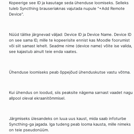
Kopeerige see ID ja kasutage seda ühenduse loomiseks. Selleks
tuleb Syncthing brauseriaknas vajutada nupule "+Add Remote
Device".
Nüüd täitke järgnevad väljad: Device ID ja Device Name. Device ID
on see sama ID, mille te kopeerisite ennist kas Moodle foorumist
või siit samast lehelt. Seadme nime (device name) võite ise valida,
see kajastub ainult teie enda vaates.
Ühenduse loomiseks peab õppejõud ühenduskutse vastu võtma.
Kui ühendus on loodud, siis peaksite nägema sarnast vaadet nagu
allpool oleval ekraanitõmmisel.
Järgmiseks ülesandeks on luua uus kaust, mida saab infoturbe
Syncthing-ga jagada. Iga tudeng peab looma kausta, mille nimeks
on teie pseudonüüm.