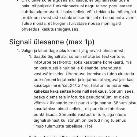
On oluline kohe alguses aru saada, et Signali rakendus ei
paku nii paljusid funktsionaalsusi nagu teised populaarsed
suhtlusrakendused. Lisaks sellele võib tekkida ka mõningaid
probleeme vestluste sünkroniseerimisel eri seadmete vahel.
Tuleb mõista, et kõrgem turvatase nõuab mõningaid
ohverdusi kasutusmugavuses.
Signali ülesanne (max 1p)
Valige ja lahendage
üks
kahest järgnevast ülesandest:
Saatke Signali abil sõnum infoturbe testkontole.
Infoturbe testkonto jaoks kasutame kõnekaarti, mis
on kasutusel ainult selle ülesande lahenduste
vastuvõtmiseks. Ühenduse loomiseks tuleb alustada
uue sõnumi kirjutamist ja kirjutada otsinguväljale kas
kasutajanimi
infsec24k.24
või telefoninumbrer
viis
kaheksa kaks seitse kolm null neli kuus
. Sõnumi sees
peaks olema teie infoturbe pseudonüüm, et oleks
võimalik ülesande eest punkt kirja panna. Sõnumi sisu
kasutatakse ainult selleks, et punktide tabelisse
punkt lisada. Sõnumile vastust ei tule, aga näete
Signali aknast kui sõnum on loetud ning tulemus
ilmub tulemuste tabelisse. (1p)