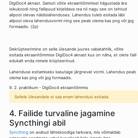
DigiDoc4 aknast. Samuti võite ekraanitõmmisel hägustada ära
isikukoodi ning failipuud kirjeldava rea nii nagu see on tehtud
allpool olevas näidislahenduses. Lahendus tuleb esitada läbi
allpool oleva lahendusvormi ning see peab olema kas png või jpg
formaadis. (2p)
Dekrüpteerimine on selle ülesande juures vabatahtlik, võite
esitada ekraanitõmmise DigiDoc4 aknast kus on näha, et olete faili
edukalt enda nimele krüpteerinud.
Lahenduse esitamiseks kasutage järgnevat vormi. Lahendus peab
olema kas png või jpg formaadis.
9. 2. praktikum - DigiDoc4 ekraanitõmmis
Sellele ülesandele ei saa enam lahendusi esitada.
4. Failide turvaline jagamine
Syncthingi abil
Syncthing
on avatud lähtekoodiga tarkvara, mis võimaldab