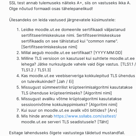
SSL test annab tulemuseks näiteks A+, siis on vastuseks ikka A.
Olge nõutud formaadi osas tähelepanelikud!
Ülesandeks on leida vastused järgnevatele küsimustele:
Leidke moodle.ut.ee domeenile sertifikaadi väljastanud
sertifitseerimiskeskuse nimi. Sertifitseerimiskeskuse
sertifikaadis on see tähistatud kui "common name".
[Sertifitseerimiskeskuse nimi]
Millal aegub moodle.ut.ee sertifikaat? [YYYY:MM:DD]
Milline TLS versioon on kasutusel kui suhtlete moodle.ut.ee
lehega? Jätke nurksulgude vahele vaid õige vastus. [TLS1.1 /
TLS1.2 / TLS1.3]
Kas moodle.ut.ee veebiserveriga kokkulepitud TLS ühendus
on tulevikukindel? [Jah / Ei]
Missugust sümmeetrilist krüpteerimisalgoritmi kasutatakse
TLS ühenduse krüpteerimiseks? [Algoritmi nimi]
Missugust avaliku võtme krüptoalgoritmi kasutatakse
sessioonivõtme kokkuleppimiseks? [Algoritmi nimi]
Kui suur on moodle.ut.ee avalik võti bittides? [Arv]
Mis hinde annab
https://www.ssllabs.com/ssltest/
moodle.ut.ee serveri TLS seadistusele? [Täht]
Esitage lahenduseks õigete vastustega täidetud mustandfail.