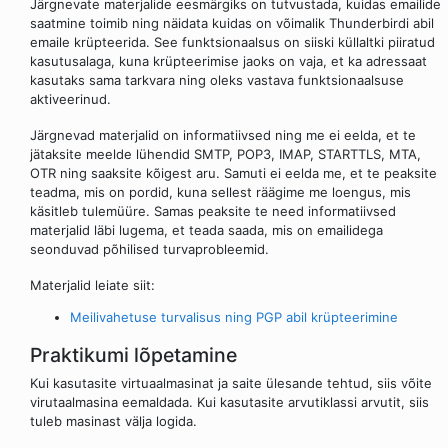
Järgnevate materjalide eesmärgiks on tutvustada, kuidas emailide
saatmine toimib ning näidata kuidas on võimalik Thunderbirdi abil
emaile krüpteerida. See funktsionaalsus on siiski küllaltki piiratud
kasutusalaga, kuna krüpteerimise jaoks on vaja, et ka adressaat
kasutaks sama tarkvara ning oleks vastava funktsionaalsuse
aktiveerinud.
Järgnevad materjalid on informatiivsed ning me ei eelda, et te
jätaksite meelde lühendid SMTP, POP3, IMAP, STARTTLS, MTA,
OTR ning saaksite kõigest aru. Samuti ei eelda me, et te peaksite
teadma, mis on pordid, kuna sellest räägime me loengus, mis
käsitleb tulemüüre. Samas peaksite te need informatiivsed
materjalid läbi lugema, et teada saada, mis on emailidega
seonduvad põhilised turvaprobleemid.
Materjalid leiate siit:
Meilivahetuse turvalisus ning PGP abil krüpteerimine
Praktikumi lõpetamine
Kui kasutasite virtuaalmasinat ja saite ülesande tehtud, siis võite
virutaalmasina eemaldada. Kui kasutasite arvutiklassi arvutit, siis
tuleb masinast välja logida.