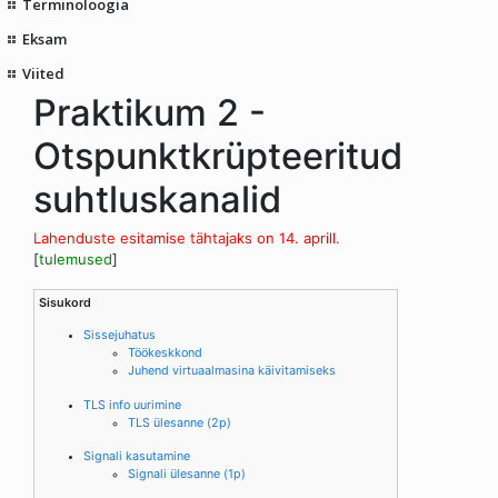
Terminoloogia
Eksam
Viited
Praktikum 2 -
Otspunktkrüpteeritud
suhtluskanalid
Lahenduste esitamise tähtajaks on 14. aprill.
[
tulemused
]
Sisukord
Sissejuhatus
Töökeskkond
Juhend virtuaalmasina käivitamiseks
TLS info uurimine
TLS ülesanne (2p)
Signali kasutamine
Signali ülesanne (1p)