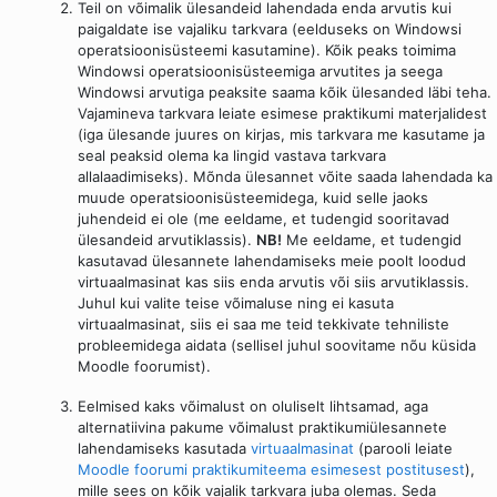
Teil on võimalik ülesandeid lahendada enda arvutis kui
paigaldate ise vajaliku tarkvara (eelduseks on Windowsi
operatsioonisüsteemi kasutamine). Kõik peaks toimima
Windowsi operatsioonisüsteemiga arvutites ja seega
Windowsi arvutiga peaksite saama kõik ülesanded läbi teha.
Vajamineva tarkvara leiate esimese praktikumi materjalidest
(iga ülesande juures on kirjas, mis tarkvara me kasutame ja
seal peaksid olema ka lingid vastava tarkvara
allalaadimiseks). Mõnda ülesannet võite saada lahendada ka
muude operatsioonisüsteemidega, kuid selle jaoks
juhendeid ei ole (me eeldame, et tudengid sooritavad
ülesandeid arvutiklassis).
NB!
Me eeldame, et tudengid
kasutavad ülesannete lahendamiseks meie poolt loodud
virtuaalmasinat kas siis enda arvutis või siis arvutiklassis.
Juhul kui valite teise võimaluse ning ei kasuta
virtuaalmasinat, siis ei saa me teid tekkivate tehniliste
probleemidega aidata (sellisel juhul soovitame nõu küsida
Moodle foorumist).
Eelmised kaks võimalust on oluliselt lihtsamad, aga
alternatiivina pakume võimalust praktikumiülesannete
lahendamiseks kasutada
virtuaalmasinat
(parooli leiate
Moodle foorumi praktikumiteema esimesest postitusest
),
mille sees on kõik vajalik tarkvara juba olemas. Seda