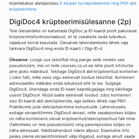
kirjeldatakse alamjaotises
E-kirjade turvaprobleemid ning PGP abil
krüpteerimine
.
DigiDoc4 krüpteerimisülesanne (2p)
Teie ülesandeks on katsetada DigiDoc ja ID-kaardi poolt pakutavat
krüpteerimisfunktsionaalsust, et te oskaksite seda tulevikus
vajaduse korral kasutada. Ülesande lahendamiseks läheb vaja
tarkvara DigiDoc4 ning enda ID-kaarti / Digi-ID-d.
Ülesanne
: Looge uus tekstifail ning pange selle nimeks see
pseudonüüm, mis on teile courses.cs.ut.ee lehe poolt infoturbe
aine jaoks määratud. Tekitage DigiDoc4 abil krüpteeritud konteiner
(.cdoc fail), mille sees olgu eelnevalt loodud tekstifail. Konteineri
adressaadiks määrake enda isikukood ehk te ise. Sulgege
DigiDoc4, ühendage enda ID-kaart kaardilugejaga ning käivitage
uuesti DigiDoc4. Nüüd saate eelnevalt loodud .cdoc konteineri
sisu ID-kaardi abil dekrüpteerida, aga selleks läheb vaja PIN1.
Praktikumis pole dekrüpteerimine kohustuslik. Lahenduseks
esitage ekraanitõmmis DigiDoc4 aknast, mille vasakpoolses küljes
on näha konteineris olevat krüpteeritud/dekrüpteeritud faili nime
(failinimeks on teie pseudonüüm) ning parempoolses küljes on
näha adressaat. Näidislahendust näete allpool. Ebaoluline info
peaks olema ekraanitõmmiselt välja lõigatud, esitage ainult vaade