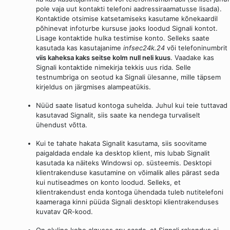
pole vaja uut kontakti telefoni aadressiraamatusse lisada).
Kontaktide otsimise katsetamiseks kasutame kõnekaardil
põhinevat infoturbe kursuse jaoks loodud Signali kontot.
Lisage kontaktide hulka testimise konto. Selleks saate
kasutada kas kasutajanime
infsec24k.24
või telefoninumbrit
viis kaheksa kaks seitse kolm null neli kuus
. Vaadake kas
Signali kontaktide nimekirja tekkis uus rida. Selle
testnumbriga on seotud ka Signali ülesanne, mille täpsem
kirjeldus on järgmises alampeatükis.
Nüüd saate lisatud kontoga suhelda. Juhul kui teie tuttavad
kasutavad Signalit, siis saate ka nendega turvaliselt
ühendust võtta.
Kui te tahate hakata Signalit kasutama, siis soovitame
paigaldada endale ka desktop klient, mis lubab Signalit
kasutada ka näiteks Windowsi op. süsteemis. Desktopi
klientrakenduse kasutamine on võimalik alles pärast seda
kui nutiseadmes on konto loodud. Selleks, et
klientrakendust enda kontoga ühendada tuleb nutitelefoni
kaameraga kinni püüda Signali desktopi klientrakenduses
kuvatav QR-kood.