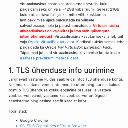
virtuaalmasinat saate kasutada enda arvutis, kuid
paigaldamiseks on vaja ~42GB vaba ruumi. Sellest 21GB
kulub allalaetava faili jaoks, mille võib keskkonna
lahtipakkimise ajaks salvestada ka välisele
salvestusseadmele ja pärast eemaldada.
Virtuaalmasina
allalaadimiseks on vaja kiiret ja ilma mahupiiranguta
internetiühendust.
Virtuaalmasina kasutamiseks läheb teil
vaja
Oracle VirtualBox tarkvara
. Kindlasti tuleks samalt lehelt
paigaldada ka
Oracle VM VirtualBox Extension Pack
.
Täpsemad juhised virtuaalmasina kävitamise kohta leiate
esimese praktikumi materjalidest
.
1. TLS ühenduse info uurimine
Järgnevalt vaatame kuidas saab leida infot TLS ühenduse kohta.
Näitena kasutame veebilehte moodle.ut.ee ning uurime kuidas
toimub TLS ühenduse kokkuleppimine brauseri ja vastava
veebiserveri vahel, vaatame kas veebiserver on õigesti
seadistatud ning otsime sertfifikaadist infot.
Tööriistad:
Google Chrome
SSL/TLS Capabilities of Your Browser