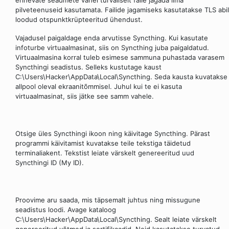
erinevate seadmete vahel turvaliselt faile jagada ilma
pilveteenuseid kasutamata. Failide jagamiseks kasutatakse TLS abil
loodud otspunktkrüpteeritud ühendust.
Vajadusel paigaldage enda arvutisse Syncthing. Kui kasutate
infoturbe virtuaalmasinat, siis on Syncthing juba paigaldatud.
Virtuaalmasina korral tuleb esimese sammuna puhastada varasem
Syncthingi seadistus. Selleks kustutage kaust
C:\Users\Hacker\AppData\Local\Syncthing. Seda kausta kuvatakse
allpool oleval ekraanitõmmisel. Juhul kui te ei kasuta
virtuaalmasinat, siis jätke see samm vahele.
Otsige üles Syncthingi ikoon ning käivitage Syncthing. Pärast
programmi käivitamist kuvatakse teile tekstiga täidetud
terminaliakent. Tekstist leiate värskelt genereeritud uud
Syncthingi ID (My ID).
Proovime aru saada, mis täpsemalt juhtus ning missugune
seadistus loodi. Avage kataloog
C:\Users\Hacker\AppData\Local\Syncthing. Sealt leiate värskelt
genereeritud võtmed ja sertifikaadid. Neid kasutatakse turvatud