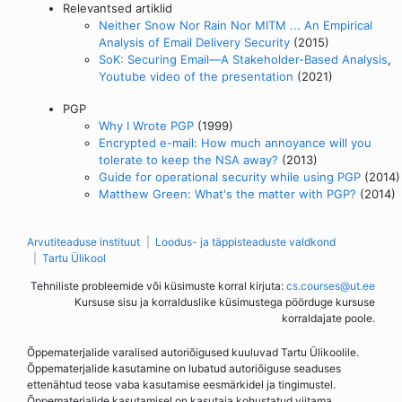
Relevantsed artiklid
Neither Snow Nor Rain Nor MITM ... An Empirical
Analysis of Email Delivery Security
(2015)
SoK: Securing Email—A Stakeholder-Based Analysis
,
Youtube video of the presentation
(2021)
PGP
Why I Wrote PGP
(1999)
Encrypted e-mail: How much annoyance will you
tolerate to keep the NSA away?
(2013)
Guide for operational security while using PGP
(2014)
Matthew Green: What's the matter with PGP?
(2014)
Arvutiteaduse instituut
Loodus- ja täppisteaduste valdkond
Tartu Ülikool
Tehniliste probleemide või küsimuste korral kirjuta:
cs.courses@ut.ee
Kursuse sisu ja korralduslike küsimustega pöörduge kursuse
korraldajate poole.
Õppematerjalide varalised autoriõigused kuuluvad Tartu Ülikoolile.
Õppematerjalide kasutamine on lubatud autoriõiguse seaduses
ettenähtud teose vaba kasutamise eesmärkidel ja tingimustel.
Õppematerjalide kasutamisel on kasutaja kohustatud viitama