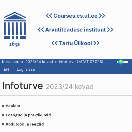
Courses.cs.ut.ee
Arvutiteaduse instituut
Tartu Ülikool
Kursused
2023/24 kevad
Infoturve (MTAT.07.028)
EN
Logi sisse
Infoturve
2023/24 kevad
Pealeht
Loengud ja praktikumid
Kodutööd ja reeglid