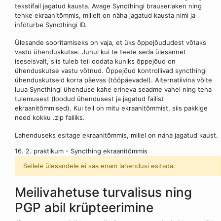
tekstifail jagatud kausta. Avage Syncthingi brauseriaken ning
tehke ekraanitõmmis, millelt on näha jagatud kausta nimi ja
infoturbe Syncthingi ID.
Ülesande sooritamiseks on vaja, et üks õppejõududest võtaks
vastu ühenduskutse. Juhul kui te teete seda ülesannet
iseseisvalt, siis tuleb teil oodata kuniks õppejõud on
ühenduskutse vastu võtnud. Õppejõud kontrollivad syncthingi
ühenduskutseid korra päevas (tööpäevadel). Alternatiivina võite
luua Syncthingi ühenduse kahe erineva seadme vahel ning teha
tulemusest (loodud ühendusest ja jagatud failist
ekraanitõmmised). Kui teil on mitu ekraanitõmmist, siis pakkige
need kokku .zip failiks.
Lahenduseks esitage ekraanitõmmis, millel on näha jagatud kaust.
16. 2. praktikum - Syncthing ekraanitõmmis
Sellele ülesandele ei saa enam lahendusi esitada.
Meilivahetuse turvalisus ning
PGP abil krüpteerimine