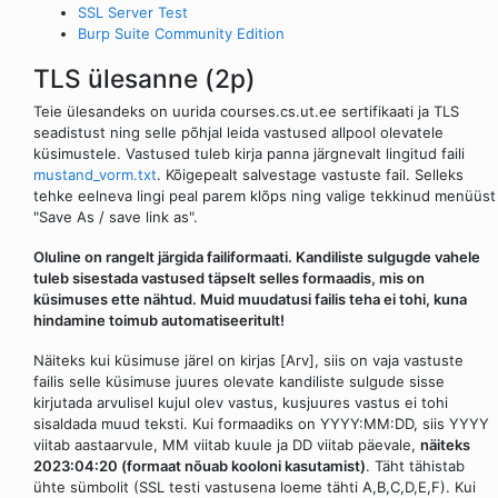
SSL Server Test
Burp Suite Community Edition
TLS ülesanne (2p)
Teie ülesandeks on uurida courses.cs.ut.ee sertifikaati ja TLS
seadistust ning selle põhjal leida vastused allpool olevatele
küsimustele. Vastused tuleb kirja panna järgnevalt lingitud faili
mustand_vorm.txt
. Kõigepealt salvestage vastuste fail. Selleks
tehke eelneva lingi peal parem klõps ning valige tekkinud menüüst
"Save As / save link as".
Oluline on rangelt järgida failiformaati. Kandiliste sulgugde vahele
tuleb sisestada vastused täpselt selles formaadis, mis on
küsimuses ette nähtud. Muid muudatusi failis teha ei tohi, kuna
hindamine toimub automatiseeritult!
Näiteks kui küsimuse järel on kirjas [Arv], siis on vaja vastuste
failis selle küsimuse juures olevate kandiliste sulgude sisse
kirjutada arvulisel kujul olev vastus, kusjuures vastus ei tohi
sisaldada muud teksti. Kui formaadiks on YYYY:MM:DD, siis YYYY
viitab aastaarvule, MM viitab kuule ja DD viitab päevale,
näiteks
2023:04:20 (formaat nõuab kooloni kasutamist)
. Täht tähistab
ühte sümbolit (SSL testi vastusena loeme tähti A,B,C,D,E,F). Kui