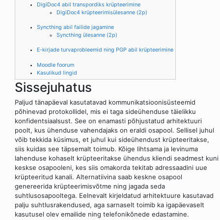
DigiDoc4 abil transpordiks krüpteerimine
DigiDoc4 krüpteerimisülesanne (2p)
Syncthing abil failide jagamine
Syncthing ülesanne (2p)
E-kirjade turvaprobleemid ning PGP abil krüpteerimine
Moodle foorum
Kasulikud lingid
Sissejuhatus
Paljud tänapäeval kasutatavad kommunikatsioonisüsteemid
põhinevad protokollidel, mis ei taga sideühenduse täielikku
konfidentsiaalsust. See on enamasti põhjustatud arhitektuuri
poolt, kus ühenduse vahendajaks on eraldi osapool. Sellisel juhul
võib tekkida küsimus, et juhul kui sideühendust krüpteeritakse,
siis kuidas see täpsemalt toimub. Kõige lihtsama ja levinuma
lahenduse kohaselt krüpteeritakse ühendus kliendi seadmest kuni
keskse osapooleni, kes siis omakorda tekitab adressaadini uue
krüpteeritud kanali. Alternatiivina saab keskne osapool
genereerida krüpteerimisvõtme ning jagada seda
suhtlusosapooltega. Eelnevalt kirjeldatud arhitektuure kasutavad
palju suhtlusrakendused, aga sarnaselt toimib ka igapäevaselt
kasutusel olev emailide ning telefonikõnede edastamine.