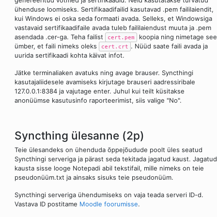
ühenduse loomiseks. Sertifikaadifailid kasutavad .pem faililaiendit,
kui Windows ei oska seda formaati avada. Selleks, et Windowsiga
vastavaid sertifikaadifaile avada tuleb faililaiendust muuta ja .pem
asendada .cer-ga. Teha failist
koopia ning nimetage see
cert.pem
ümber, et faili nimeks oleks
. Nüüd saate faili avada ja
cert.crt
uurida sertifikaadi kohta käivat infot.
Jätke terminaliaken avatuks ning avage brauser. Syncthingi
kasutajaliidesele avamiseks kirjutage brauseri aadressiribale
127.0.0.1:8384 ja vajutage enter. Juhul kui teilt küsitakse
anonüümse kasutusinfo raporteerimist, siis valige "No".
Syncthing ülesanne (2p)
Teie ülesandeks on ühenduda õppejõudude poolt üles seatud
Syncthingi serveriga ja pärast seda tekitada jagatud kaust. Jagatud
kausta sisse looge Notepadi abil tekstifail, mille nimeks on teie
pseudonüüm.txt ja ainsaks sisuks teie pseudonüüm.
Syncthingi serveriga ühendumiseks on vaja teada serveri ID-d.
Vastava ID postitame
Moodle foorumisse
.