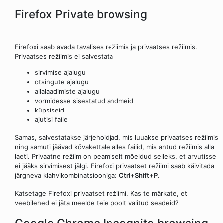
Firefox Private browsing
Firefoxi saab avada tavalises režiimis ja privaatses režiimis.
Privaatses režiimis ei salvestata
sirvimise ajalugu
otsingute ajalugu
allalaadimiste ajalugu
vormidesse sisestatud andmeid
küpsiseid
ajutisi faile
Samas, salvestatakse järjehoidjad, mis luuakse privaatses režiimis
ning samuti jäävad kõvakettale alles failid, mis antud režiimis alla
laeti. Privaatne režiim on peamiselt mõeldud selleks, et arvutisse
ei jääks sirvimisest jälgi. Firefoxi privaatset režiimi saab käivitada
järgneva klahvikombinatsiooniga:
Ctrl+Shift+P
.
Katsetage Firefoxi privaatset režiimi. Kas te märkate, et
veebilehed ei jäta meelde teie poolt valitud seadeid?
Google Chrome Incognito browsing