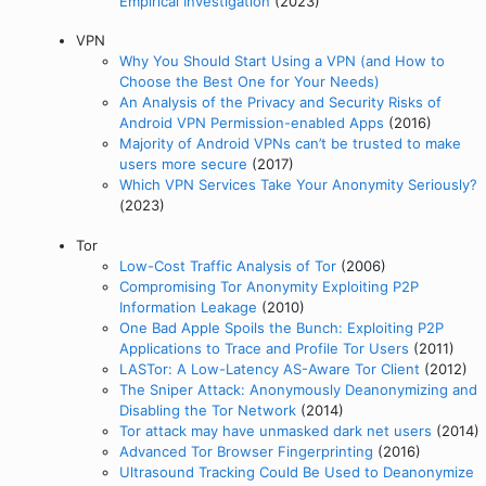
Empirical Investigation
(2023)
VPN
Why You Should Start Using a VPN (and How to
Choose the Best One for Your Needs)
An Analysis of the Privacy and Security Risks of
Android VPN Permission-enabled Apps
(2016)
Majority of Android VPNs can’t be trusted to make
users more secure
(2017)
Which VPN Services Take Your Anonymity Seriously?
(2023)
Tor
Low-Cost Traffic Analysis of Tor
(2006)
Compromising Tor Anonymity Exploiting P2P
Information Leakage
(2010)
One Bad Apple Spoils the Bunch: Exploiting P2P
Applications to Trace and Profile Tor Users
(2011)
LASTor: A Low-Latency AS-Aware Tor Client
(2012)
The Sniper Attack: Anonymously Deanonymizing and
Disabling the Tor Network
(2014)
Tor attack may have unmasked dark net users
(2014)
Advanced Tor Browser Fingerprinting
(2016)
Ultrasound Tracking Could Be Used to Deanonymize