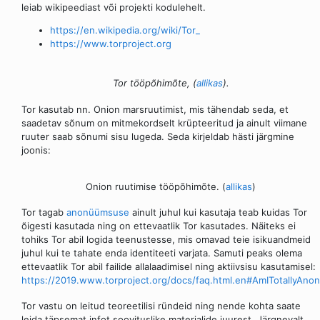
leiab wikipeediast või projekti kodulehelt.
https://en.wikipedia.org/wiki/Tor_
https://www.torproject.org
Tor tööpõhimõte, (
allikas
).
Tor kasutab nn. Onion marsruutimist, mis tähendab seda, et
saadetav sõnum on mitmekordselt krüpteeritud ja ainult viimane
ruuter saab sõnumi sisu lugeda. Seda kirjeldab hästi järgmine
joonis:
Onion ruutimise tööpõhimõte. (
allikas
)
Tor tagab
anonüümsuse
ainult juhul kui kasutaja teab kuidas Tor
õigesti kasutada ning on ettevaatlik Tor kasutades. Näiteks ei
tohiks Tor abil logida teenustesse, mis omavad teie isikuandmeid
juhul kui te tahate enda identiteeti varjata. Samuti peaks olema
ettevaatlik Tor abil failide allalaadimisel ning aktiivsisu kasutamisel:
https://2019.www.torproject.org/docs/faq.html.en#AmITotallyAn
Tor vastu on leitud teoreetilisi ründeid ning nende kohta saate
leida täpsemat infot soovituslike materjalide juurest. Järgnevalt