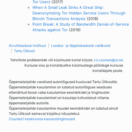
Tor Users
(2017)
When A Small Leak Sinks A Great Ship:
Deanonymizing Tor Hidden Service Users Through
Bitcoin Transactions Analysis
(2018)
Point Break: A Study of Bandwidth Denial-of-Service
Attacks against Tor
(2019)
Arvutiteaduse instituut
Loodus- ja täppisteaduste valdkond
Tartu Ülikool
Tehniliste probleemide või küsimuste korral kirjuta:
cs.courses@ut.ee
Kursuse sisu ja korralduslike küsimustega pöörduge kursuse
korraldajate poole.
Õppematerjalide varalised autoriõigused kuuluvad Tartu Ülikoolile.
Õppematerjalide kasutamine on lubatud autoriõiguse seaduses
ettenähtud teose vaba kasutamise eesmärkidel ja tingimustel.
Õppematerjalide kasutamisel on kasutaja kohustatud viitama
õppematerjalide autorile.
Õppematerjalide kasutamine muudel eesmärkidel on lubatud ainult
Tartu Ülikooli eelneval kirjalikul nõusolekul.
Courses’i keskkonna kasutustingimused