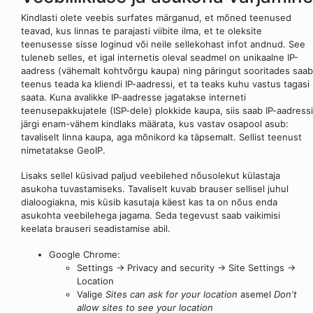
Kindlasti olete veebis surfates märganud, et mõned teenused
teavad, kus linnas te parajasti viibite ilma, et te oleksite
teenusesse sisse loginud või neile sellekohast infot andnud. See
tuleneb selles, et igal internetis oleval seadmel on unikaalne IP-
aadress (vähemalt kohtvõrgu kaupa) ning päringut sooritades saab
teenus teada ka kliendi IP-aadressi, et ta teaks kuhu vastus tagasi
saata. Kuna avalikke IP-aadresse jagatakse interneti
teenusepakkujatele (ISP-dele) plokkide kaupa, siis saab IP-aadressi
järgi enam-vähem kindlaks määrata, kus vastav osapool asub:
tavaliselt linna kaupa, aga mõnikord ka täpsemalt. Sellist teenust
nimetatakse GeoIP.
Lisaks sellel küsivad paljud veebilehed nõusolekut külastaja
asukoha tuvastamiseks. Tavaliselt kuvab brauser sellisel juhul
dialoogiakna, mis küsib kasutaja käest kas ta on nõus enda
asukohta veebilehega jagama. Seda tegevust saab vaikimisi
keelata brauseri seadistamise abil.
Google Chrome:
Settings -> Privacy and security -> Site Settings ->
Location
Valige
Sites can ask for your location
asemel
Don't
allow sites to see your location