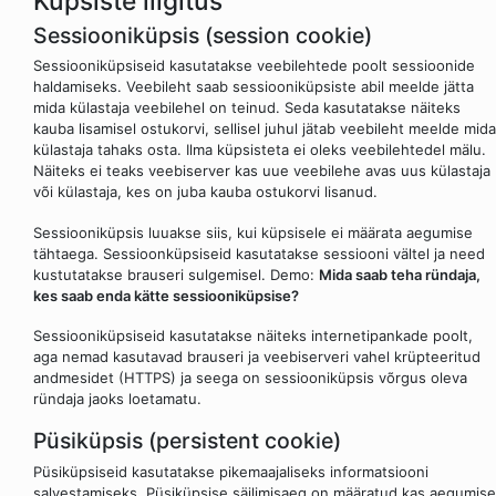
Küpsiste liigitus
Sessiooniküpsis (session cookie)
Sessiooniküpsiseid kasutatakse veebilehtede poolt sessioonide
haldamiseks. Veebileht saab sessiooniküpsiste abil meelde jätta
mida külastaja veebilehel on teinud. Seda kasutatakse näiteks
kauba lisamisel ostukorvi, sellisel juhul jätab veebileht meelde mida
külastaja tahaks osta. Ilma küpsisteta ei oleks veebilehtedel mälu.
Näiteks ei teaks veebiserver kas uue veebilehe avas uus külastaja
või külastaja, kes on juba kauba ostukorvi lisanud.
Sessiooniküpsis luuakse siis, kui küpsisele ei määrata aegumise
tähtaega. Sessioonküpsiseid kasutatakse sessiooni vältel ja need
kustutatakse brauseri sulgemisel. Demo:
Mida saab teha ründaja,
kes saab enda kätte sessiooniküpsise?
Sessiooniküpsiseid kasutatakse näiteks internetipankade poolt,
aga nemad kasutavad brauseri ja veebiserveri vahel krüpteeritud
andmesidet (HTTPS) ja seega on sessiooniküpsis võrgus oleva
ründaja jaoks loetamatu.
Püsiküpsis (persistent cookie)
Püsiküpsiseid kasutatakse pikemaajaliseks informatsiooni
salvestamiseks. Püsiküpsise säilimisaeg on määratud kas aegumise