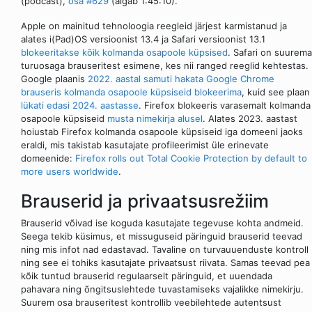
(podcast),
osa #629
(algab 1:45:10).
Apple on mainitud tehnoloogia reegleid järjest karmistanud ja
alates i(Pad)OS versioonist 13.4 ja Safari versioonist 13.1
blokeeritakse kõik kolmanda osapoole küpsised
. Safari on suurema
turuosaga brauseritest esimene, kes nii ranged reeglid kehtestas.
Google plaanis
2022. aastal samuti hakata Google Chrome
brauseris kolmanda osapoole küpsiseid blokeerima
, kuid see plaan
lükati edasi 2024. aastasse
. Firefox blokeeris varasemalt kolmanda
osapoole küpsiseid
musta nimekirja alusel
. Alates 2023. aastast
hoiustab Firefox kolmanda osapoole küpsiseid iga domeeni jaoks
eraldi, mis takistab kasutajate profileerimist üle erinevate
domeenide:
Firefox rolls out Total Cookie Protection by default to
more users worldwide
.
Brauserid ja privaatsusrežiim
Brauserid võivad ise koguda kasutajate tegevuse kohta andmeid.
Seega tekib küsimus, et missuguseid päringuid brauserid teevad
ning mis infot nad edastavad. Tavaline on turvauuenduste kontroll
ning see ei tohiks kasutajate privaatsust riivata. Samas teevad pea
kõik tuntud brauserid regulaarselt päringuid, et uuendada
pahavara ning õngitsuslehtede tuvastamiseks vajalikke nimekirju.
Suurem osa brauseritest kontrollib veebilehtede autentsust