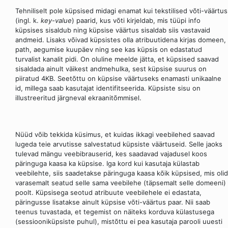
Tehniliselt pole küpsised midagi enamat kui tekstilised võti-väärtus
(ingl. k.
key-value
) paarid, kus võti kirjeldab, mis tüüpi info
küpsises sisaldub ning küpsise väärtus sisaldab siis vastavaid
andmeid. Lisaks võivad küpsistes olla atribuutidena kirjas domeen,
path, aegumise kuupäev ning see kas küpsis on edastatud
turvalist kanalit pidi. On oluline meelde jätta, et küpsised saavad
sisaldada ainult väikest andmehulka, sest küpsise suurus on
piiratud 4KB. Seetõttu on küpsise väärtuseks enamasti unikaalne
id, millega saab kasutajat identifitseerida. Küpsiste sisu on
illustreeritud järgneval ekraanitõmmisel.
Nüüd võib tekkida küsimus, et kuidas ikkagi veebilehed saavad
lugeda teie arvutisse salvestatud küpsiste väärtuseid. Selle jaoks
tulevad mängu veebibrauserid, kes saadavad vajadusel koos
päringuga kaasa ka küpsise. Iga kord kui kasutaja külastab
veebilehte, siis saadetakse päringuga kaasa kõik küpsised, mis olid
varasemalt seatud selle sama veebilehe (täpsemalt selle domeeni)
poolt. Küpsisega seotud atribuute veebilehele ei edastata,
päringusse lisatakse ainult küpsise võti-väärtus paar. Nii saab
teenus tuvastada, et tegemist on näiteks korduva külastusega
(sessiooniküpsiste puhul), mistõttu ei pea kasutaja parooli uuesti