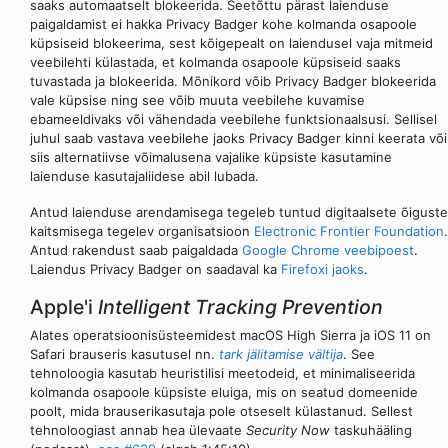
saaks automaatselt blokeerida. Seetõttu pärast laienduse
paigaldamist ei hakka Privacy Badger kohe kolmanda osapoole
küpsiseid blokeerima, sest kõigepealt on laiendusel vaja mitmeid
veebilehti külastada, et kolmanda osapoole küpsiseid saaks
tuvastada ja blokeerida. Mõnikord võib Privacy Badger blokeerida
vale küpsise ning see võib muuta veebilehe kuvamise
ebameeldivaks või vähendada veebilehe funktsionaalsusi. Sellisel
juhul saab vastava veebilehe jaoks Privacy Badger kinni keerata või
siis alternatiivse võimalusena vajalike küpsiste kasutamine
laienduse kasutajaliidese abil lubada.
Antud laienduse arendamisega tegeleb tuntud digitaalsete õiguste
kaitsmisega tegelev organisatsioon
Electronic Frontier Foundation
.
Antud rakendust saab paigaldada
Google Chrome veebipoest
.
Laiendus Privacy Badger on saadaval ka
Firefoxi jaoks
.
Apple'i
Intelligent Tracking Prevention
Alates operatsioonisüsteemidest macOS High Sierra ja iOS 11 on
Safari brauseris kasutusel nn.
tark jälitamise vältija
. See
tehnoloogia kasutab heuristilisi meetodeid, et minimaliseerida
kolmanda osapoole küpsiste eluiga, mis on seatud domeenide
poolt, mida brauserikasutaja pole otseselt külastanud. Sellest
tehnoloogiast annab hea ülevaate
Security Now
taskuhääling