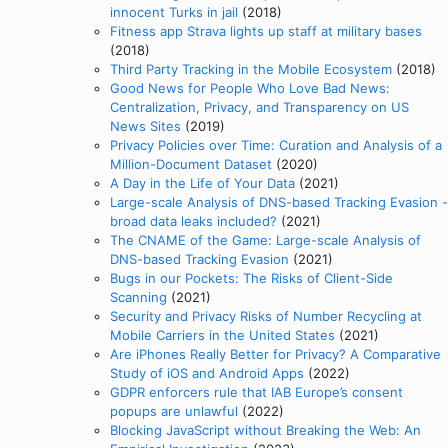
innocent Turks in jail
(2018)
Fitness app Strava lights up staff at military bases
(2018)
Third Party Tracking in the Mobile Ecosystem
(2018)
Good News for People Who Love Bad News:
Centralization, Privacy, and Transparency on US
News Sites
(2019)
Privacy Policies over Time: Curation and Analysis of a
Million-Document Dataset
(2020)
A Day in the Life of Your Data
(2021)
Large-scale Analysis of DNS-based Tracking Evasion -
broad data leaks included?
(2021)
The CNAME of the Game: Large-scale Analysis of
DNS-based Tracking Evasion
(2021)
Bugs in our Pockets: The Risks of Client-Side
Scanning
(2021)
Security and Privacy Risks of Number Recycling at
Mobile Carriers in the United States
(2021)
Are iPhones Really Better for Privacy? A Comparative
Study of iOS and Android Apps
(2022)
GDPR enforcers rule that IAB Europe’s consent
popups are unlawful
(2022)
Blocking JavaScript without Breaking the Web: An