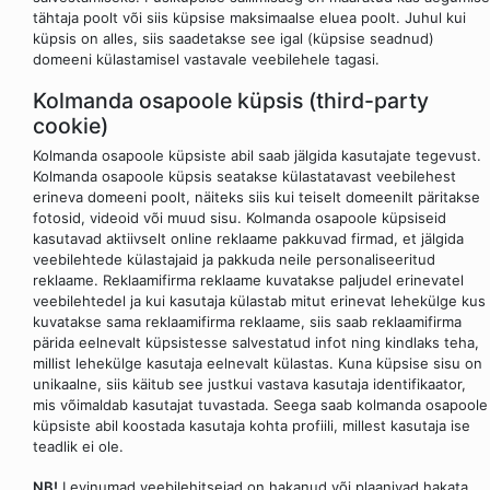
tähtaja poolt või siis küpsise maksimaalse eluea poolt. Juhul kui
küpsis on alles, siis saadetakse see igal (küpsise seadnud)
domeeni külastamisel vastavale veebilehele tagasi.
Kolmanda osapoole küpsis (third-party
cookie)
Kolmanda osapoole küpsiste abil saab jälgida kasutajate tegevust.
Kolmanda osapoole küpsis seatakse külastatavast veebilehest
erineva domeeni poolt, näiteks siis kui teiselt domeenilt päritakse
fotosid, videoid või muud sisu. Kolmanda osapoole küpsiseid
kasutavad aktiivselt online reklaame pakkuvad firmad, et jälgida
veebilehtede külastajaid ja pakkuda neile personaliseeritud
reklaame. Reklaamifirma reklaame kuvatakse paljudel erinevatel
veebilehtedel ja kui kasutaja külastab mitut erinevat lehekülge kus
kuvatakse sama reklaamifirma reklaame, siis saab reklaamifirma
pärida eelnevalt küpsistesse salvestatud infot ning kindlaks teha,
millist lehekülge kasutaja eelnevalt külastas. Kuna küpsise sisu on
unikaalne, siis käitub see justkui vastava kasutaja identifikaator,
mis võimaldab kasutajat tuvastada. Seega saab kolmanda osapoole
küpsiste abil koostada kasutaja kohta profiili, millest kasutaja ise
teadlik ei ole.
NB!
Levinumad veebilehitsejad on hakanud või plaanivad hakata