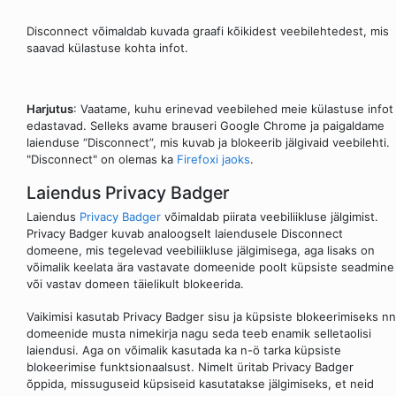
Disconnect võimaldab kuvada graafi kõikidest veebilehtedest, mis
saavad külastuse kohta infot.
Harjutus
: Vaatame, kuhu erinevad veebilehed meie külastuse infot
edastavad. Selleks avame brauseri Google Chrome ja paigaldame
laienduse “Disconnect”, mis kuvab ja blokeerib jälgivaid veebilehti.
"Disconnect" on olemas ka
Firefoxi jaoks
.
Laiendus Privacy Badger
Laiendus
Privacy Badger
võimaldab piirata veebiliikluse jälgimist.
Privacy Badger kuvab analoogselt laiendusele Disconnect
domeene, mis tegelevad veebiliikluse jälgimisega, aga lisaks on
võimalik keelata ära vastavate domeenide poolt küpsiste seadmine
või vastav domeen täielikult blokeerida.
Vaikimisi kasutab Privacy Badger sisu ja küpsiste blokeerimiseks nn
domeenide musta nimekirja nagu seda teeb enamik selletaolisi
laiendusi. Aga on võimalik kasutada ka n-ö tarka küpsiste
blokeerimise funktsionaalsust. Nimelt üritab Privacy Badger
õppida, missuguseid küpsiseid kasutatakse jälgimiseks, et neid