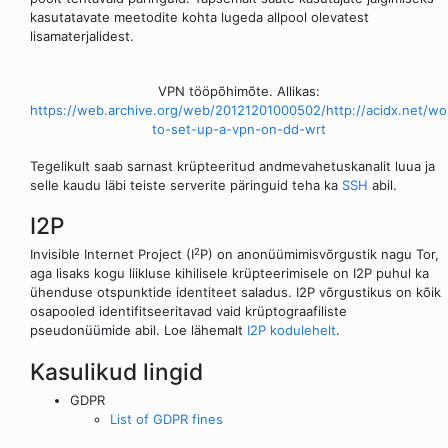
kasutatavate meetodite kohta lugeda allpool olevatest
lisamaterjalidest.
VPN tööpõhimõte. Allikas:
https://web.archive.org/web/20121201000502/http://acidx.net/w
to-set-up-a-vpn-on-dd-wrt
Tegelikult saab sarnast krüpteeritud andmevahetuskanalit luua ja
selle kaudu läbi teiste serverite päringuid teha ka
SSH
abil.
I2P
2
Invisible Internet Project (I
P) on anonüümimisvõrgustik nagu Tor,
aga lisaks kogu liikluse kihilisele krüpteerimisele on I2P puhul ka
ühenduse otspunktide identiteet saladus. I2P võrgustikus on kõik
osapooled identifitseeritavad vaid krüptograafiliste
pseudonüümide abil. Loe lähemalt
I2P kodulehelt
.
Kasulikud lingid
GDPR
List of GDPR fines