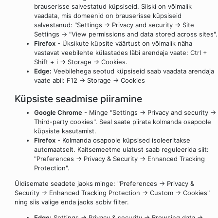
brauserisse salvestatud küpsiseid. Siiski on võimalik
vaadata, mis domeenid on brauserisse küpsiseid
salvestanud: "Settings -> Privacy and security -> Site
Settings -> "View permissions and data stored across sites".
Firefox
- Üksikute küpsite väärtust on võimalik näha
vastavat veebilehte külastades läbi arendaja vaate: Ctrl +
Shift + i -> Storage -> Cookies.
Edge:
Veebilehega seotud küpsiseid saab vaadata arendaja
vaate abil: F12 -> Storage -> Cookies
Küpsiste seadmise piiramine
Google Chrome
- Minge "Settings -> Privacy and security ->
Third-party cookies". Seal saate piirata kolmanda osapoole
küpsiste kasutamist.
Firefox
- Kolmanda osapoole küpsised isoleeritakse
automaatselt. Kaitsemeetme ulatust saab reguleerida siit:
"Preferences -> Privacy & Security -> Enhanced Tracking
Protection".
Üldisemate seadete jaoks minge: "Preferences -> Privacy &
Security -> Enhanced Tracking Protection -> Custom -> Cookies"
ning siis valige enda jaoks sobiv filter.
Edge:
Settings -> Privacy & security -> Browsing data ->