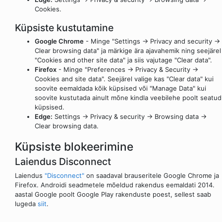
Cookies.
Küpsiste kustutamine
Google Chrome
- Minge "Settings -> Privacy and security ->
Clear browsing data" ja märkige ära ajavahemik ning seejärel
"Cookies and other site data" ja siis vajutage "Clear data".
Firefox
- Minge "Preferences -> Privacy & Security ->
Cookies and site data". Seejärel valige kas "Clear data" kui
soovite eemaldada kõik küpsised või "Manage Data" kui
soovite kustutada ainult mõne kindla veebilehe poolt seatud
küpsised.
Edge:
Settings -> Privacy & security -> Browsing data ->
Clear browsing data.
Küpsiste blokeerimine
Laiendus Disconnect
Laiendus
"Disconnect"
on saadaval brauseritele Google Chrome ja
Firefox. Androidi seadmetele mõeldud rakendus eemaldati 2014.
aastal Google poolt Google Play rakenduste poest, sellest saab
lugeda
siit
.