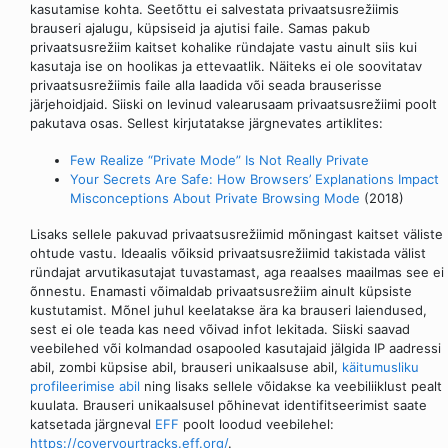
kasutamise kohta. Seetõttu ei salvestata privaatsusrežiimis
brauseri ajalugu, küpsiseid ja ajutisi faile. Samas pakub
privaatsusrežiim kaitset kohalike ründajate vastu ainult siis kui
kasutaja ise on hoolikas ja ettevaatlik. Näiteks ei ole soovitatav
privaatsusrežiimis faile alla laadida või seada brauserisse
järjehoidjaid. Siiski on levinud valearusaam privaatsusrežiimi poolt
pakutava osas. Sellest kirjutatakse järgnevates artiklites:
Few Realize “Private Mode” Is Not Really Private
Your Secrets Are Safe: How Browsers’ Explanations Impact
Misconceptions About Private Browsing Mode
(2018)
Lisaks sellele pakuvad privaatsusrežiimid mõningast kaitset väliste
ohtude vastu. Ideaalis võiksid privaatsusrežiimid takistada välist
ründajat arvutikasutajat tuvastamast, aga reaalses maailmas see ei
õnnestu. Enamasti võimaldab privaatsusrežiim ainult küpsiste
kustutamist. Mõnel juhul keelatakse ära ka brauseri laiendused,
sest ei ole teada kas need võivad infot lekitada. Siiski saavad
veebilehed või kolmandad osapooled kasutajaid jälgida IP aadressi
abil, zombi küpsise abil, brauseri unikaalsuse abil,
käitumusliku
profileerimise abil
ning lisaks sellele võidakse ka veebiliiklust pealt
kuulata. Brauseri unikaalsusel põhinevat identifitseerimist saate
katsetada järgneval
EFF
poolt loodud veebilehel:
https://coveryourtracks.eff.org/
.