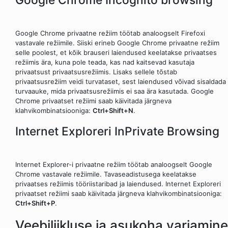
Google Chrome privaatne režiim töötab analoogselt Firefoxi
vastavale režiimile. Siiski erineb Google Chrome privaatne režiim
selle poolest, et kõik brauseri laiendused keelatakse privaatses
režiimis ära, kuna pole teada, kas nad kaitsevad kasutaja
privaatsust privaatsusrežiimis. Lisaks sellele tõstab
privaatsusrežiim veidi turvataset, sest laiendused võivad sisaldada
turvaauke, mida privaatsusrežiimis ei saa ära kasutada. Google
Chrome privaatset režiimi saab käivitada järgneva
klahvikombinatsiooniga:
Ctrl+Shift+N
.
Internet Exploreri InPrivate Browsing
Internet Explorer-i privaatne režiim töötab analoogselt Google
Chrome vastavale režiimile. Tavaseadistusega keelatakse
privaatses režiimis tööriistaribad ja laiendused. Internet Exploreri
privaatset režiimi saab käivitada järgneva klahvikombinatsiooniga:
Ctrl+Shift+P
.
Veebiliikluse ja asukoha varjamine