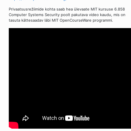
Privaatsusrežiimide kohta saab hea ülevaate MIT kursuse 6.858
Computer Systems Security poolt pakutava video kaudu, mis on
tasuta kättesaadav läbi MIT OpenCourseWare programmi.