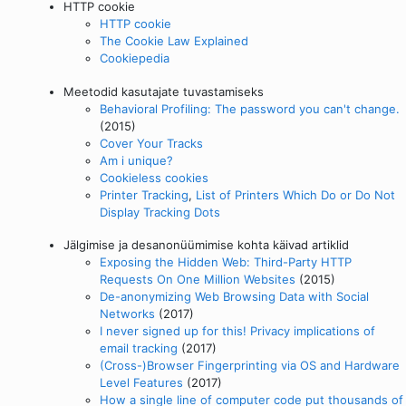
HTTP cookie
HTTP cookie
The Cookie Law Explained
Cookiepedia
Meetodid kasutajate tuvastamiseks
Behavioral Profiling: The password you can't change.
(2015)
Cover Your Tracks
Am i unique?
Cookieless cookies
Printer Tracking
,
List of Printers Which Do or Do Not
Display Tracking Dots
Jälgimise ja desanonüümimise kohta käivad artiklid
Exposing the Hidden Web: Third-Party HTTP
Requests On One Million Websites
(2015)
De-anonymizing Web Browsing Data with Social
Networks
(2017)
I never signed up for this! Privacy implications of
email tracking
(2017)
(Cross-)Browser Fingerprinting via OS and Hardware
Level Features
(2017)
How a single line of computer code put thousands of