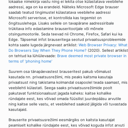
lokaalse nimekirja vastu ning ei lekita otse külastatava veebilehe
aadressi, aga on ka erandeid. Näiteks Microsoft Edge brauser
saadab teatud tingimustel külastatava veebilehe aadressi
Microsofti serverisse, et kontrollida kas tegemist on
õngitsuslehega. Lisaks sellele on tavapärane aadressiribale
trükitava info edastamine brauseritootjale või mõnele
otsingumootorile. Seda teevad nii Chrome, Firefox, Safari kui ka
Edge. Täpsemat infot brauseritega seotud privaatsusprobleemide
kohta saate lugeda järgnevast artiklist:
Web Browser Privacy: What
Do Browsers Say When They Phone Home?
(2020). Sellest artiklist
on tehtud ka lühiülevaade:
Brave deemed most private browser in
terms of 'phoning home'
Suurem osa tänapäevastest brauseritest pakub võimalust
kasutada nn. privaatsusrežiimi, mis peaks kaitsma kasutaja
privaatsust ning takistama kolmandal osapoolel teada saamast, mis
veebilehti külastati. Seega saaks privaatsusrežiimide poolt
pakutavat funktsionaalsust jagada kaheks: kaitse kohalike
ründajate eest, kes võivad omada füüsilist juurdepääsu arvutile
ning kaitse selle vastu, et veebilehed saaksid jälgida või tuvastada
kasutajaid.
Brauserite privaatsusrežiimi eesmärgiks on kaitsta kasutajat
peamiselt kohalike ründajate eest, kes võivad koguda infot arvuti