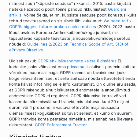
mitmeid suuri "küpsiste seaduse" rikkumisi. 2015. aastal kirjutati
näiteks Facebooki poolt toime pandud rikkumistest
Guardiani
artiklis
. Võime öelda, et nn. küpsiste seaduse poolt kohustuslikuks
tehtud teavitusaknad on sisuliselt läbi kukkunud:
We need to fix
GDPR’s biggest failure: broken cookie notices
(2020). 2023. aasta
lõpus avaldas Euroopa Andmekaitsenõukogu juhised, mis
täpsustavad küpsiste teavituste ja nõusolekuvormidega seotud
nõudeid:
Guidelines 2/2023 on Technical Scope of Art. 5(3) of
ePrivacy Directive
.
Üldiselt pakub
GDPR ehk isikuandmete kaitse üldmäärus
EL
kodanike jaoks võimalust oma
privaatsust
oluliselt paremini kaitsta
võrreldes muu maailmaga. GDPR raames on tavainimese jaoks
kõige relevantsem see, et selle abil saab nõuda ettevõtetelt enda
kohta käivat infot ning selle info kustutamist. On oluline aru saada,
et GDPR rakendub ainult isikustatud andmetele ja anonüümitud
andmestikke GDPR ei reguleeri. GDPR rikkumise korral võivad
kaasneda märkimisväärsed trahvid, mis ulatuvad kuni 20 miljoni
euroni või 4 protsendini vastava ettevõtte majandusaasta
ülemaailmsest kogukäibest sõltuvalt sellest, et kumb on suurem.
GDPR trahvide kohta peetakse nimekirja, mis annab hea ülevaate
rikkumistest:
GDPR Enforcement Tracker