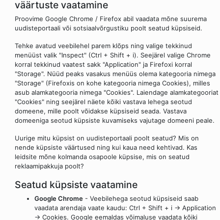
väärtuste vaatamine
Proovime Google Chrome / Firefox abil vaadata mõne suurema
uudisteportaali või sotsiaalvõrgustiku poolt seatud küpsiseid.
Tehke avatud veebilehel parem klõps ning valige tekkinud
menüüst valik "Inspect" (Ctrl + Shift + i). Seejärel valige Chrome
korral tekkinud vaatest sakk "Application" ja Firefoxi korral
"Storage". Nüüd peaks vasakus menüüs olema kategooria nimega
"Storage" (Firefoxis on kohe kategooria nimega Cookies), milles
asub alamkategooria nimega "Cookies". Laiendage alamkategooriat
"Cookies" ning seejärel näete kõiki vastava lehega seotud
domeene, mille poolt võidakse küpsiseid seada. Vastava
domeeniga seotud küpsiste kuvamiseks vajutage domeeni peale.
Uurige mitu küpsist on uudisteportaali poolt seatud? Mis on
nende küpsiste väärtused ning kui kaua need kehtivad. Kas
leidsite mõne kolmanda osapoole küpsise, mis on seatud
reklaamipakkuja poolt?
Seatud küpsiste vaatamine
Google Chrome
- Veebilehega seotud küpsiseid saab
vaadata arendaja vaate kaudu: Ctrl + Shift + i -> Application
-> Cookies. Google eemaldas võimaluse vaadata kõiki