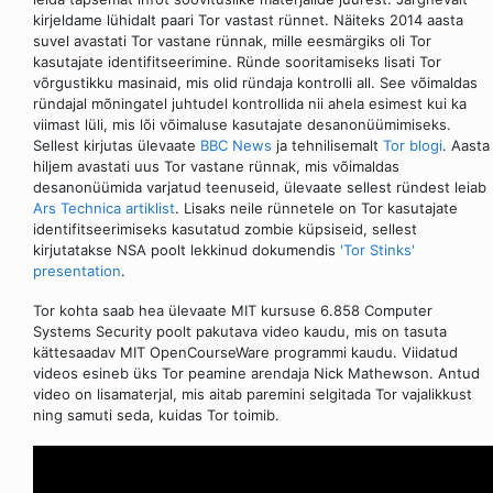
kirjeldame lühidalt paari Tor vastast rünnet. Näiteks 2014 aasta
suvel avastati Tor vastane rünnak, mille eesmärgiks oli Tor
kasutajate identifitseerimine. Ründe sooritamiseks lisati Tor
võrgustikku masinaid, mis olid ründaja kontrolli all. See võimaldas
ründajal mõningatel juhtudel kontrollida nii ahela esimest kui ka
viimast lüli, mis lõi võimaluse kasutajate desanonüümimiseks.
Sellest kirjutas ülevaate
BBC News
ja tehnilisemalt
Tor blogi
. Aasta
hiljem avastati uus Tor vastane rünnak, mis võimaldas
desanonüümida varjatud teenuseid, ülevaate sellest ründest leiab
Ars Technica artiklist
. Lisaks neile rünnetele on Tor kasutajate
identifitseerimiseks kasutatud zombie küpsiseid, sellest
kirjutatakse NSA poolt lekkinud dokumendis
'Tor Stinks'
presentation
.
Tor kohta saab hea ülevaate MIT kursuse 6.858 Computer
Systems Security poolt pakutava video kaudu, mis on tasuta
kättesaadav MIT OpenCourseWare programmi kaudu. Viidatud
videos esineb üks Tor peamine arendaja Nick Mathewson. Antud
video on lisamaterjal, mis aitab paremini selgitada Tor vajalikkust
ning samuti seda, kuidas Tor toimib.