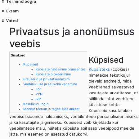
Terminoloogia
Eksam
Viited
Privaatsus ja anonüümsus
veebis
Sisukord
Küpsised
Küpsised
Küpsisteks
(cookies)
Küpsiste haldamine brauserites
Küpsiste blokeerimine
nimetakse tekstikujul
Brauserid ja privaatsusrežiim
olevaid andmeid, mida
Veebiliikluse ja asukoha varjamine
veebilehed salvestavad
Tor
kasutajate arvutitesse, et
VPN
säilitada infot veebilehe
I2P
Kasulikud lingid
külastuse kohta.
Moodle foorum
ja
tagasiside ankeet
Küpsiseid kasutatakse
veebisessioonide haldamiseks, veebilehtede personaliseerimiseks
ja ka kasutajate jälgimiseks. Küpsiseid võib kirjeldada kui
veebilehtede mälu, näiteks küpsiste abil saab veebipood meelde
jätta, mis esemed on asetatud ostukorvi.