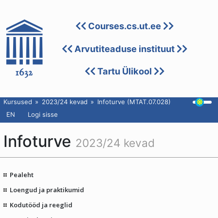
Courses.cs.ut.ee
Arvutiteaduse instituut
Tartu Ülikool
Kursused
2023/24 kevad
Infoturve (MTAT.07.028)
EN
Logi sisse
Infoturve
2023/24 kevad
Pealeht
Loengud ja praktikumid
Kodutööd ja reeglid