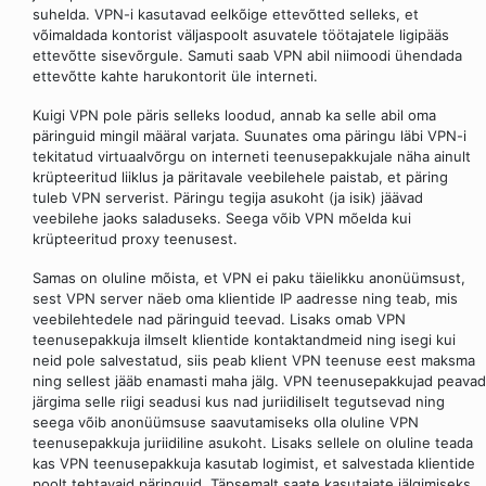
suhelda. VPN-i kasutavad eelkõige ettevõtted selleks, et
võimaldada kontorist väljaspoolt asuvatele töötajatele ligipääs
ettevõtte sisevõrgule. Samuti saab VPN abil niimoodi ühendada
ettevõtte kahte harukontorit üle interneti.
Kuigi VPN pole päris selleks loodud, annab ka selle abil oma
päringuid mingil määral varjata. Suunates oma päringu läbi VPN-i
tekitatud virtuaalvõrgu on interneti teenusepakkujale näha ainult
krüpteeritud liiklus ja päritavale veebilehele paistab, et päring
tuleb VPN serverist. Päringu tegija asukoht (ja isik) jäävad
veebilehe jaoks saladuseks. Seega võib VPN mõelda kui
krüpteeritud proxy teenusest.
Samas on oluline mõista, et VPN ei paku täielikku anonüümsust,
sest VPN server näeb oma klientide IP aadresse ning teab, mis
veebilehtedele nad päringuid teevad. Lisaks omab VPN
teenusepakkuja ilmselt klientide kontaktandmeid ning isegi kui
neid pole salvestatud, siis peab klient VPN teenuse eest maksma
ning sellest jääb enamasti maha jälg. VPN teenusepakkujad peavad
järgima selle riigi seadusi kus nad juriidiliselt tegutsevad ning
seega võib anonüümsuse saavutamiseks olla oluline VPN
teenusepakkuja juriidiline asukoht. Lisaks sellele on oluline teada
kas VPN teenusepakkuja kasutab logimist, et salvestada klientide
poolt tehtavaid päringuid. Täpsemalt saate kasutajate jälgimiseks