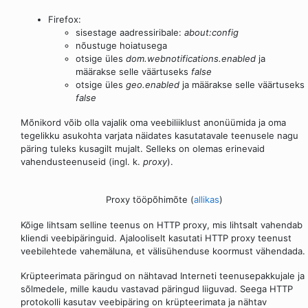
Firefox:
sisestage aadressiribale:
about:config
nõustuge hoiatusega
otsige üles
dom.webnotifications.enabled
ja
määrakse selle väärtuseks
false
otsige üles
geo.enabled
ja määrakse selle väärtuseks
false
Mõnikord võib olla vajalik oma veebiliiklust anonüümida ja oma
tegelikku asukohta varjata näidates kasutatavale teenusele nagu
päring tuleks kusagilt mujalt. Selleks on olemas erinevaid
vahendusteenuseid (ingl. k.
proxy
).
Proxy tööpõhimõte (
allikas
)
Kõige lihtsam selline teenus on HTTP proxy, mis lihtsalt vahendab
kliendi veebipäringuid. Ajalooliselt kasutati HTTP proxy teenust
veebilehtede vahemäluna, et välisühenduse koormust vähendada.
Krüpteerimata päringud on nähtavad Interneti teenusepakkujale ja
sõlmedele, mille kaudu vastavad päringud liiguvad. Seega HTTP
protokolli kasutav veebipäring on krüpteerimata ja nähtav