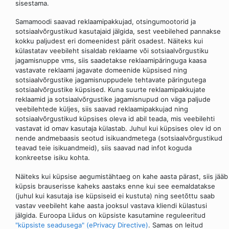
sisestama.
Samamoodi saavad reklaamipakkujad, otsingumootorid ja
sotsiaalvõrgustikud kasutajaid jälgida, sest veebilehed pannakse
kokku paljudest eri domeenidest pärit osadest. Näiteks kui
külastatav veebileht sisaldab reklaame või sotsiaalvõrgustiku
jagamisnuppe vms, siis saadetakse reklaamipäringuga kaasa
vastavate reklaami jagavate domeenide küpsised ning
sotsiaalvõrgustike jagamisnuppudele tehtavate päringutega
sotsiaalvõrgustike küpsised. Kuna suurte reklaamipakkujate
reklaamid ja sotsiaalvõrgustike jagamisnupud on väga paljude
veebilehtede küljes, siis saavad reklaamipakkujad ning
sotsiaalvõrgustikud küpsises oleva id abil teada, mis veebilehti
vastavat id omav kasutaja külastab. Juhul kui küpsises olev id on
nende andmebaasis seotud isikuandmetega (sotsiaalvõrgustikud
teavad teie isikuandmeid), siis saavad nad infot koguda
konkreetse isiku kohta.
Näiteks kui küpsise aegumistähtaeg on kahe aasta pärast, siis jääb
küpsis brauserisse kaheks aastaks enne kui see eemaldatakse
(juhul kui kasutaja ise küpsiseid ei kustuta) ning seetõttu saab
vastav veebileht kahe aasta jooksul vastava kliendi külastusi
jälgida. Euroopa Liidus on küpsiste kasutamine reguleeritud
"küpsiste seadusega" (ePrivacy Directive)
. Samas on leitud