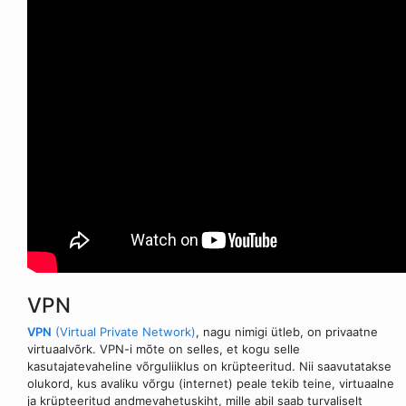
VPN
VPN
(Virtual Private Network)
, nagu nimigi ütleb, on privaatne
virtuaalvõrk. VPN-i mõte on selles, et kogu selle
kasutajatevaheline võrguliiklus on krüpteeritud. Nii saavutatakse
olukord, kus avaliku võrgu (internet) peale tekib teine, virtuaalne
ja krüpteeritud andmevahetuskiht, mille abil saab turvaliselt