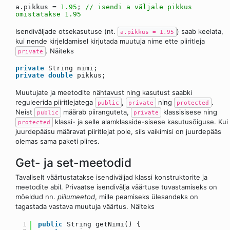
a.pikkus =
1.95
;
// isendi a väljale pikkus
omistatakse 1.95
Isendiväljade otsekasutuse (nt.
) saab keelata,
a.pikkus = 1.95
kui nende kirjeldamisel kirjutada muutuja nime ette piiritleja
. Näiteks
private
private
String nimi;
private
double
pikkus;
Muutujate ja meetodite nähtavust ning kasutust saabki
reguleerida piiritlejatega
,
ning
.
public
private
protected
Neist
määrab piiranguteta,
klassisisese ning
public
private
klassi- ja selle alamklasside-sisese kasutusõiguse. Kui
protected
juurdepääsu määravat piiritlejat pole, siis vaikimisi on juurdepääs
olemas sama paketi piires.
Get- ja set-meetodid
Tavaliselt väärtustatakse isendiväljad klassi konstruktorite ja
meetodite abil. Privaatse isendivälja väärtuse tuvastamiseks on
mõeldud nn.
piilumeetod
, mille peamiseks ülesandeks on
tagastada vastava muutuja väärtus. Näiteks
1
public
String getNimi() {