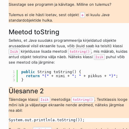
Sisestage see programm ja käivitage. Milline on tulemus?
Tulemus ei ole hästi loetav, sest objekt
ei kuulu
Java
a
standardobjektide hulka.
Meetod toString
Selleks, et
Java
suudaks programmeerija kirjeldatud objekte
arusaadaval viisil ekraanile tuua, võib (kuid saab ka teisiti) klassi
kirjeldusse lisada meetodi
, mis määrab, kuidas
Isik
toString()
antud objekt tekstina välja näeb. Näiteks klassi
puhul võib
Isik
see meetod olla järgmine:
1
public
String toString() {
2
return
"("
+ nimi +
"; "
+ pikkus +
")"
;
3
}
Ülesanne 2
Täiendage klassi
meetodiga
. Testklassis looge
Isik
toString()
mõni isik ja väljastage ekraanile nende andmed, näiteks järgmise
rea abil:
System.out.println(a.toString());