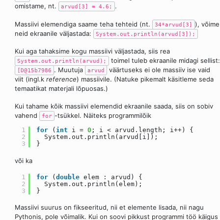
omistame, nt.
.
arvud[3] = 4.6;
Massiivi elemendiga saame teha tehteid (nt.
), võime
34*arvud[3]
neid ekraanile väljastada:
System.out.println(arvud[3]);
Kui aga tahaksime kogu massiivi väljastada, siis rea
toimel tuleb ekraanile midagi sellist:
System.out.println(arvud);
. Muutuja
väärtuseks ei ole massiiv ise vaid
[D@15b7986
arvud
viit (ingl.k
reference
) massiivile. (Natuke pikemalt käsitleme seda
temaatikat materjali lõpuosas.)
Kui tahame kõik massiivi elemendid ekraanile saada, siis on sobiv
vahend
-tsükkel. Näiteks programmilõik
for
1
for
(
int
i =
0
; i < arvud.length; i++) {
2
System.out.println(arvud[i]);
3
}
või ka
1
for
(
double
elem : arvud) {
2
System.out.println(elem);
3
}
Massiivi suurus on fikseeritud, nii et elemente lisada, nii nagu
Pythonis, pole võimalik. Kui on soovi pikkust programmi töö käigus