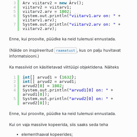
3
Arv viitarv2 =
new
Arv();
4
viitarv2 = viitarv1;
5
viitarv2.arv =
1802
;
6
System.out.println(
"viitarv1.arv on: "
+
viitarv1.arv);
7
System.out.println(
"viitarv2.arv on: "
+
viitarv2.arv);
Enne, kui proovite, püüdke ka neid tulemusi ennustada.
(Näide on inspireeritud
, kus on palju huvitavat
raamatust
informatsiooni.)
Ka massiivid on käsitletavad viittüüpi objektidena. Näiteks
1
int
[] arvud1 = {
1632
};
2
int
[] arvud2 = arvud1;
3
arvud2[
0
] =
1802
;
4
System.out.println(
"arvud1[0] on: "
+
arvud1[
0
]);
5
System.out.println(
"arvud2[0] on: "
+
arvud2[
0
]);
Enne, kui proovite, püüdke ka neid tulemusi ennustada.
Kui on vaja massiive kopeerida, siis saaks seda teha
elementhaaval kopeerides;