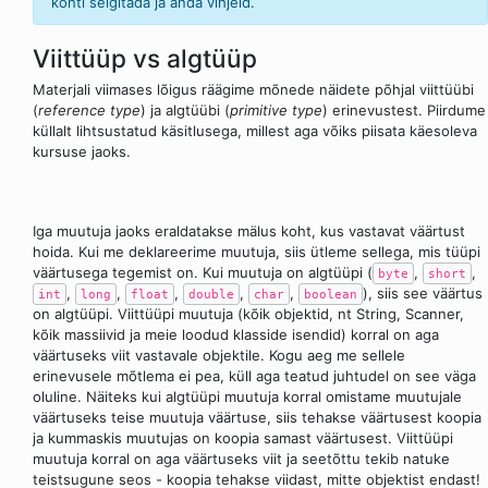
kohti selgitada ja anda vihjeid.
Viittüüp vs algtüüp
Materjali viimases lõigus räägime mõnede näidete põhjal viittüübi
(
reference type
) ja algtüübi (
primitive type
) erinevustest. Piirdume
küllalt lihtsustatud käsitlusega, millest aga võiks piisata käesoleva
kursuse jaoks.
Iga muutuja jaoks eraldatakse mälus koht, kus vastavat väärtust
hoida. Kui me deklareerime muutuja, siis ütleme sellega, mis tüüpi
väärtusega tegemist on. Kui muutuja on algtüüpi (
,
,
byte
short
,
,
,
,
,
), siis see väärtus
int
long
float
double
char
boolean
on algtüüpi. Viittüüpi muutuja (kõik objektid, nt String, Scanner,
kõik massiivid ja meie loodud klasside isendid) korral on aga
väärtuseks viit vastavale objektile. Kogu aeg me sellele
erinevusele mõtlema ei pea, küll aga teatud juhtudel on see väga
oluline. Näiteks kui algtüüpi muutuja korral omistame muutujale
väärtuseks teise muutuja väärtuse, siis tehakse väärtusest koopia
ja kummaskis muutujas on koopia samast väärtusest. Viittüüpi
muutuja korral on aga väärtuseks viit ja seetõttu tekib natuke
teistsugune seos - koopia tehakse viidast, mitte objektist endast!