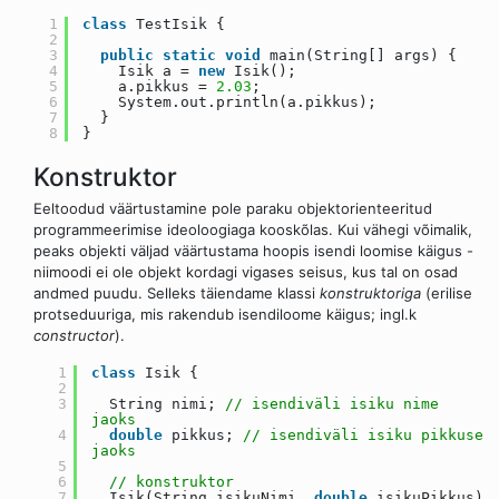
1
class
TestIsik {
2
3
public
static
void
main(String[] args) {
4
Isik a =
new
Isik();
5
a.pikkus =
2.03
;
6
System.out.println(a.pikkus);
7
}
8
}
Konstruktor
Eeltoodud väärtustamine pole paraku objektorienteeritud
programmeerimise ideoloogiaga kooskõlas. Kui vähegi võimalik,
peaks objekti väljad väärtustama hoopis isendi loomise käigus -
niimoodi ei ole objekt kordagi vigases seisus, kus tal on osad
andmed puudu. Selleks täiendame klassi
konstruktoriga
(erilise
protseduuriga, mis rakendub isendiloome käigus; ingl.k
constructor
).
1
class
Isik {
2
3
String nimi;
// isendiväli isiku nime
jaoks
4
double
pikkus;
// isendiväli isiku pikkuse
jaoks
5
6
// konstruktor
7
Isik(String isikuNimi,
double
isikuPikkus)