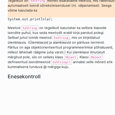
Tegelikult on
mõneti ebatavaline meetod, mis rakendub
toString
automaatselt isendi sõneksteisendusel (nt. väljastamisel). Seega
võime kasutada ka
System.out.println(a);
Meetod
on tegelikult kasutatav ka selliste klasside
toString
isendite puhul, kus seda meetodit eraldi kirja pandud polegi.
Sellisel juhul toimib meetod
, mis on kirjeldatud
toString
ülemklassis. (Ülemklassid ja alamklassid on päriluse terminid.
Pärilus on aga objektorienteeritud programmeerimise põhialuseid,
millest lähemalt räägime juba varsti.) Kui ülemklassi ilmutatult
märgitud pole, siis on selleks klass
. Klassi
Object
Object
defineeritud isendimeetod
annabki selle mõneti ehk
toString()
kummalisena tunduva @-märgiga kuju.
Enesekontroll