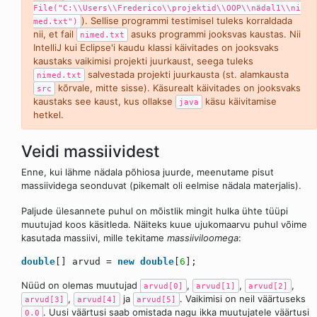
File("C:\\Users\\Frederico\\projektid\\OOP\\nädal1\\ni
). Sellise programmi testimisel tuleks korraldada
med.txt")
nii, et fail
asuks programmi jooksvas kaustas. Nii
nimed.txt
IntelliJ kui Eclipse'i kaudu klassi käivitades on jooksvaks
kaustaks vaikimisi projekti juurkaust, seega tuleks
salvestada projekti juurkausta (st. alamkausta
nimed.txt
kõrvale, mitte sisse). Käsurealt käivitades on jooksvaks
src
kaustaks see kaust, kus ollakse
käsu käivitamise
java
hetkel.
Veidi massiividest
Enne, kui lähme nädala põhiosa juurde, meenutame pisut
massiividega seonduvat (pikemalt oli eelmise nädala materjalis).
Paljude ülesannete puhul on mõistlik mingit hulka ühte tüüpi
muutujad koos käsitleda. Näiteks kuue ujukomaarvu puhul võime
kasutada massiivi, mille tekitame
massiiviloomega
:
double
[] arvud =
new
double
[
6
];
Nüüd on olemas muutujad
,
,
,
arvud[0]
arvud[1]
arvud[2]
,
ja
. Vaikimisi on neil väärtuseks
arvud[3]
arvud[4]
arvud[5]
. Uusi väärtusi saab omistada nagu ikka muutujatele väärtusi
0.0