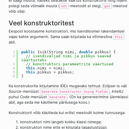
ei saagi muuta, näiteks seatakse väärtus konstruktoris ning hiljem
polegi seda võimalik muuta (
-meetodit ei olegi,
-meetod
set
get
võib olla).
Veel konstruktoritest
Eespool koostasime konstruktori, mis isendiloomel rakendamisel
vajas kahte argumenti. Sama saab kirjutada ka võtmesõna
this
abil.
1
public
Isik(String nimi,
double
pikkus) {
2
// isendiväljad nimi ja pikkus saavad
väärtusteks
3
// konstruktori parameetrite väärtused
4
this
.nimi = nimi;
5
this
.pikkus = pikkus;
6
}
Ka konstrukorite kirjutamine IDEs mugavaks tehtud.
Eclipse
-is vali
Source
-menüüst
,
IntelliJ
Generate Constructor Using Fields
puhul
Code
-menüüst
. (On ka genereerimine ülemklassi
Generate
abil, aga seda me käsitleme pärilusega koos.)
Konstruktorit võib käsitleda kui erilist meetodit kolme tunnusega:
konstruktori nimi langeb kokku klassi nimega;
konstruktori nime ette ei kirjutata tagastustüüpi;