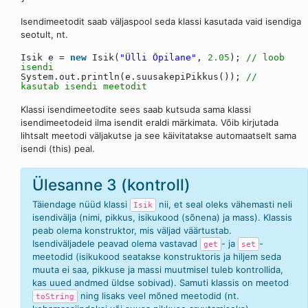
Isendimeetodit saab väljaspool seda klassi kasutada vaid isendiga
seotult, nt.
Isik e =
new
Isik(
"Ülli Õpilane"
,
2.05
);
// loob
isendi
System.out.println(e.suusakepiPikkus());
//
kasutab isendi meetodit
Klassi isendimeetodite sees saab kutsuda sama klassi
isendimeetodeid ilma isendit eraldi märkimata. Võib kirjutada
lihtsalt meetodi väljakutse ja see käivitatakse automaatselt sama
isendi (this) peal.
Ülesanne 3 (kontroll)
Täiendage nüüd klassi
nii, et seal oleks vähemasti neli
Isik
isendivälja (nimi, pikkus, isikukood (sõnena) ja mass). Klassis
peab olema konstruktor, mis väljad väärtustab.
Isendiväljadele peavad olema vastavad
- ja
-
get
set
meetodid (isikukood seatakse konstruktoris ja hiljem seda
muuta ei saa, pikkuse ja massi muutmisel tuleb kontrollida,
kas uued andmed üldse sobivad). Samuti klassis on meetod
ning lisaks veel mõned meetodid (nt.
toString