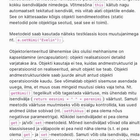
kokku isendiväljade nimedega. Võtmesõna
käitub nagu
this
automaatselt tekitatud isendiväli, mis viitab alati objektile endale.
See on kättesaadav kõigis objekti isendimeetodites (static
meetodid pole objektiga seotud, seal see ei toimi).
Meetodeid saab kasutada näiteks testklassis koos muutujanimega
nt.
.
a.setNimi("Evelin");
Objektorienteeritud lähenemise üks olulisi mehhanisme on
kapseldamine
(
encapsulation
): objekti realisatsiooni detailid
varjatakse ära. Objekti kasutaja ei tea, kuidas andmestruktuurid ja
operatsioonid on realiseeritud, ainult objekt ise teab. Objekti
andmestruktuuridele saab juurde ainult antud objekti
operatsioonide kaudu. See võimaldab objekti sisemuse asendada
uuega, ilma, et muus osas mingeid muutusi oleks vaja teha. Nt.
tegelikult võib tagastada väärtuse, mis ühendab mitu
getNimi()
isendivälja (
) väärtust. Samuti
return eesnimi + " " + perenimi
meetodis väärtuse muutmiseks võib esialgu kontrollida, kas uued
andmed üldse sobivad (nt.
ei pea olema nõus
setPikkus
negatiivse parameetriga). Kõikidel isendiväljadel ei pea olema
- ja/või
-meetodeid. Mõned isendiväljad võivad olla ainult
get
set
klassisisesed ja väljapoole ei pea neid näha olema (s.t. ei pea
olema
- ja
-meetodeid). Samuti võib olla isendivälju, mida
get
set