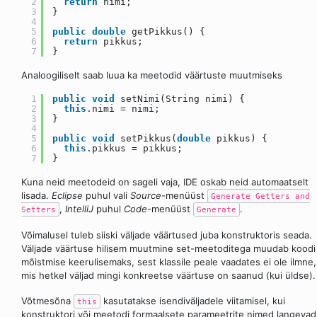
2
return
nimi;
3
}
4
5
public
double
getPikkus() {
6
return
pikkus;
7
}
Analoogiliselt saab luua ka meetodid väärtuste muutmiseks
1
public
void
setNimi(String nimi) {
2
this
.nimi = nimi;
3
}
4
5
public
void
setPikkus(
double
pikkus) {
6
this
.pikkus = pikkus;
7
}
Kuna neid meetodeid on sageli vaja, IDE oskab neid automaatselt
lisada.
Eclipse
puhul vali
Source
-menüüst
Generate Getters and
,
IntelliJ
puhul
Code
-menüüst
.
Setters
Generate
Võimalusel tuleb siiski väljade väärtused juba konstruktoris seada.
Väljade väärtuse hilisem muutmine set-meetoditega muudab koodi
mõistmise keerulisemaks, sest klassile peale vaadates ei ole ilmne,
mis hetkel väljad mingi konkreetse väärtuse on saanud (kui üldse).
Võtmesõna
kasutatakse isendiväljadele viitamisel, kui
this
konstruktori või meetodi formaalsete parameetrite nimed langevad