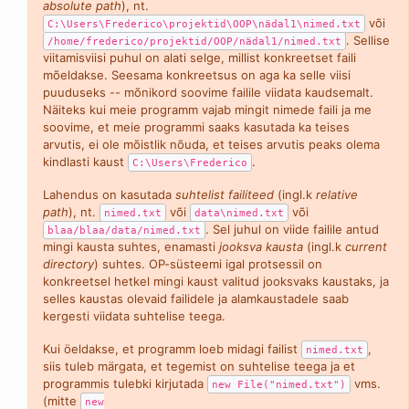
absolute path
), nt.
või
C:\Users\Frederico\projektid\OOP\nädal1\nimed.txt
. Sellise
/home/frederico/projektid/OOP/nädal1/nimed.txt
viitamisviisi puhul on alati selge, millist konkreetset faili
mõeldakse. Seesama konkreetsus on aga ka selle viisi
puuduseks -- mõnikord soovime failile viidata kaudsemalt.
Näiteks kui meie programm vajab mingit nimede faili ja me
soovime, et meie programmi saaks kasutada ka teises
arvutis, ei ole mõistlik nõuda, et teises arvutis peaks olema
kindlasti kaust
.
C:\Users\Frederico
Lahendus on kasutada
suhtelist failiteed
(ingl.k
relative
path
), nt.
või
või
nimed.txt
data\nimed.txt
. Sel juhul on viide failile antud
blaa/blaa/data/nimed.txt
mingi kausta suhtes, enamasti
jooksva kausta
(ingl.k
current
directory
) suhtes. OP-süsteemi igal protsessil on
konkreetsel hetkel mingi kaust valitud jooksvaks kaustaks, ja
selles kaustas olevaid failidele ja alamkaustadele saab
kergesti viidata suhtelise teega.
Kui öeldakse, et programm loeb midagi failist
,
nimed.txt
siis tuleb märgata, et tegemist on suhtelise teega ja et
programmis tulebki kirjutada
vms.
new File("nimed.txt")
(mitte
new