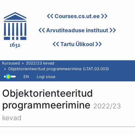
Courses.cs.ut.ee
Arvutiteaduse instituut
Tartu Ülikool
Kursused
2022/23 kevad
Objektorienteeritud programmeerimine (LTAT.03.003)
EN
Logi sisse
Objektorienteeritud
programmeerimine
2022/23
kevad