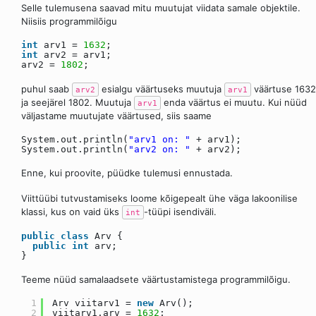
Selle tulemusena saavad mitu muutujat viidata samale objektile.
Niisiis programmilõigu
int
arv1 =
1632
;
int
arv2 = arv1;
arv2 =
1802
;
puhul saab
esialgu väärtuseks muutuja
väärtuse 1632
arv2
arv1
ja seejärel 1802. Muutuja
enda väärtus ei muutu. Kui nüüd
arv1
väljastame muutujate väärtused, siis saame
System.out.println(
"arv1 on: "
+ arv1);
System.out.println(
"arv2 on: "
+ arv2);
Enne, kui proovite, püüdke tulemusi ennustada.
Viittüübi tutvustamiseks loome kõigepealt ühe väga lakoonilise
klassi, kus on vaid üks
-tüüpi isendiväli.
int
public
class
Arv {
public
int
arv;
}
Teeme nüüd samalaadsete väärtustamistega programmilõigu.
1
Arv viitarv1 =
new
Arv();
2
viitarv1.arv =
1632
;