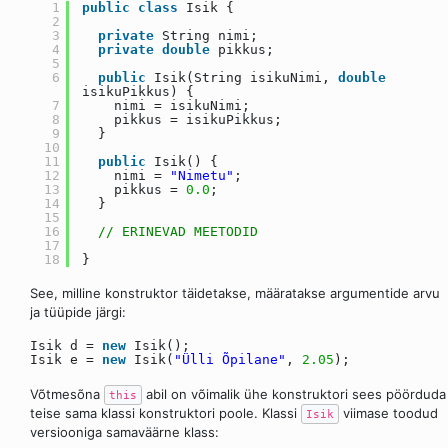
1
public
class
Isik {
2
3
private
String nimi;
4
private
double
pikkus;
5
6
public
Isik(String isikuNimi,
double
isikuPikkus) {
7
nimi = isikuNimi;
8
pikkus = isikuPikkus;
9
}
10
11
public
Isik() {
12
nimi =
"Nimetu"
;
13
pikkus =
0.0
;
14
}
15
16
// ERINEVAD MEETODID
17
18
}
See, milline konstruktor täidetakse, määratakse argumentide arvu
ja tüüpide järgi:
Isik d =
new
Isik();
Isik e =
new
Isik(
"Ülli Õpilane"
,
2.05
);
Võtmesõna
abil on võimalik ühe konstruktori sees pöörduda
this
teise sama klassi konstruktori poole. Klassi
viimase toodud
Isik
versiooniga samaväärne klass: