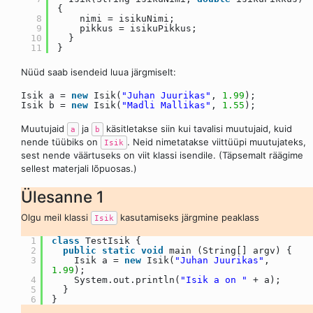
{
8
nimi = isikuNimi;
9
pikkus = isikuPikkus;
10
}
11
}
Nüüd saab isendeid luua järgmiselt:
Isik a =
new
Isik(
"Juhan Juurikas"
,
1.99
);
Isik b =
new
Isik(
"Madli Mallikas"
,
1.55
);
Muutujaid
ja
käsitletakse siin kui tavalisi muutujaid, kuid
a
b
nende tüübiks on
. Neid nimetatakse viittüüpi muutujateks,
Isik
sest nende väärtuseks on viit klassi isendile. (Täpsemalt räägime
sellest materjali lõpuosas.)
Ülesanne 1
Olgu meil klassi
kasutamiseks järgmine peaklass
Isik
1
class
TestIsik {
2
public
static
void
main (String[] argv) {
3
Isik a =
new
Isik(
"Juhan Juurikas"
,
1.99
);
4
System.out.println(
"Isik a on "
+ a);
5
}
6
}