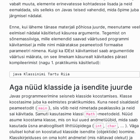
vabalt muuta, elemente erinevatesse kohtadesse lisada ja neid
eemaldada, siis selleks on Javas teised vahendid, mida õpime juba
järgmisel nädalal.
Enne, kui läheme tänase materjali põhiosa juurde, meenutame veel
eelmisel nädalal käsitletud käsurea argumente. Tegemist on
sõnemassiiviga, mille elemendid saavad väärtused programmi
käivitamisel ja mille nimi määratakse peameetodi formaalse
parameetri nimena. Kuigi ka IDEst käivitamisel saab argumentide
väärtusi määrata, on see ilmekam käsurealt käivitades pärast
kompileerimist (nagu 1. praktikumis käsitletud):
Aga nüüd klasside ja isendite juurde
Javas
programmeerimine seisneb klasside koostamises. Klasse
koostasime juba ka eelmistes praktikumides. Kuna need sisaldasid
peameetodit (
), siis võib neid nimetada peaklassiks ja neid
main
sai käivitada. Samuti kasutasime klassi
-meetodeid. Nüüd
Math
asume koostama klasse, mis on kui uued andmetüübid, mida saab
kasutada üsna analoogiliselt lihttüüpidega (
,
, ... ). Väga
int
char
olulisel kohal on koostatud klasside isendite (objektide) loomine.
Klassikirjelduses on oma koht andmetel (mis näitavad olekut) ja