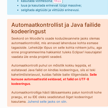
kasutada võtmesõna
;
this
luua ja kasutada erinevat tüüpi massiive;
selgitada algtüübi ja viittüübi erinevusi.
Automaatkontrollist ja Java failide
kodeeringust
Seekord on Moodle'is osade koduülesannete jaoks olemas
automaatkontrollid, mis annavad lahenduse kohta esmase
tagasiside. Lehekülje lõpus on selle kohta rohkem juttu, aga
enne programmeerima hakkamist tuleks Eclipse'i kasutajatel
vaadata üle enda projekti seaded.
Automaatkontrolli puhul on mõistlik kokku leppida, et
esitatavad Java failid on kindlas kodeeringus, siis ei teki
kahetimõistetavust, kuidas failide baite tõlgendada.
Selle
kursuse automaattestid eeldavad, et failid on UTF-8
kodeeringus
.
Automaatkontrolliga hästi läbisaamiseks palun kontrolli kohe
praegu, et su IDE oleks seadistatud õiget kodeeringut
kasutama.
Juhend selle jaoks on siin.