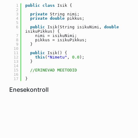
1
public
class
Isik {
2
3
private
String nimi;
4
private
double
pikkus;
5
6
public
Isik(String isikuNimi,
double
isikuPikkus) {
7
nimi = isikuNimi;
8
pikkus = isikuPikkus;
9
}
10
11
public
Isik() {
12
this
(
"Nimetu"
,
0.0
);
13
}
14
15
//ERINEVAD MEETODID
16
17
}
Enesekontroll