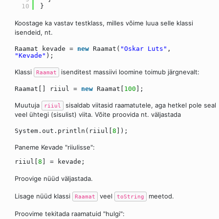
10
}
Koostage ka vastav testklass, milles võime luua selle klassi
isendeid, nt.
Raamat kevade =
new
Raamat(
"Oskar Luts"
,
"Kevade"
);
Klassi
isenditest massiivi loomine toimub järgnevalt:
Raamat
Raamat[] riiul =
new
Raamat[
100
];
Muutuja
sisaldab viitasid raamatutele, aga hetkel pole seal
riiul
veel ühtegi (sisulist) viita. Võite proovida nt. väljastada
System.out.println(riiul[
8
]);
Paneme Kevade "riiulisse":
riiul[
8
] = kevade;
Proovige nüüd väljastada.
Lisage nüüd klassi
veel
meetod.
Raamat
toString
Proovime tekitada raamatuid "hulgi":