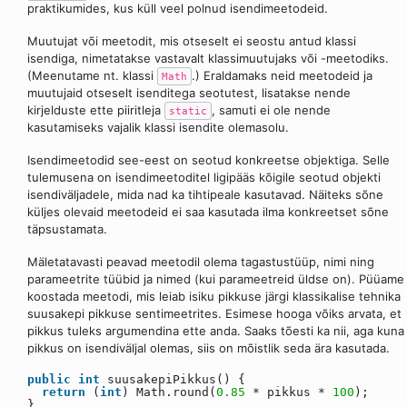
praktikumides, kus küll veel polnud isendimeetodeid.
Muutujat või meetodit, mis otseselt ei seostu antud klassi
isendiga, nimetatakse vastavalt klassimuutujaks või -meetodiks.
(Meenutame nt. klassi
.) Eraldamaks neid meetodeid ja
Math
muutujaid otseselt isenditega seotutest, lisatakse nende
kirjelduste ette piiritleja
, samuti ei ole nende
static
kasutamiseks vajalik klassi isendite olemasolu.
Isendimeetodid see-eest on seotud konkreetse objektiga. Selle
tulemusena on isendimeetoditel ligipääs kõigile seotud objekti
isendiväljadele, mida nad ka tihtipeale kasutavad. Näiteks sõne
küljes olevaid meetodeid ei saa kasutada ilma konkreetset sõne
täpsustamata.
Mäletatavasti peavad meetodil olema tagastustüüp, nimi ning
parameetrite tüübid ja nimed (kui parameetreid üldse on). Püüame
koostada meetodi, mis leiab isiku pikkuse järgi klassikalise tehnika
suusakepi pikkuse sentimeetrites. Esimese hooga võiks arvata, et
pikkus tuleks argumendina ette anda. Saaks tõesti ka nii, aga kuna
pikkus on isendiväljal olemas, siis on mõistlik seda ära kasutada.
public
int
suusakepiPikkus() {
return
(
int
) Math.round(
0.85
* pikkus *
100
);
}