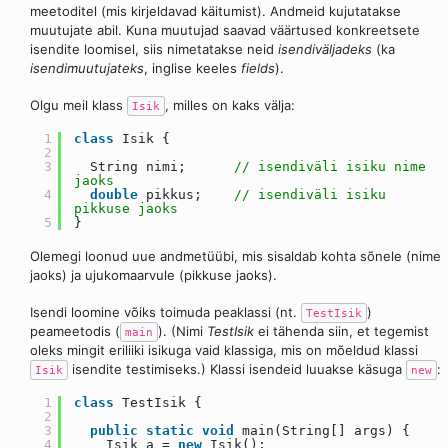
meetoditel (mis kirjeldavad käitumist). Andmeid kujutatakse
muutujate abil. Kuna muutujad saavad väärtused konkreetsete
isendite loomisel, siis nimetatakse neid
isendiväljadeks
(ka
isendimuutujateks
, inglise keeles
fields
).
Olgu meil klass
, milles on kaks välja:
Isik
1
class
Isik {
2
3
String nimi;
// isendiväli isiku nime
jaoks
4
double
pikkus;
// isendiväli isiku
pikkuse jaoks
5
}
Olemegi loonud uue andmetüübi, mis sisaldab kohta sõnele (nime
jaoks) ja ujukomaarvule (pikkuse jaoks).
Isendi loomine võiks toimuda peaklassi (nt.
)
TestIsik
peameetodis (
). (Nimi
TestIsik
ei tähenda siin, et tegemist
main
oleks mingit eriliiki isikuga vaid klassiga, mis on mõeldud klassi
isendite testimiseks.) Klassi isendeid luuakse käsuga
:
Isik
new
1
class
TestIsik {
2
3
public
static
void
main(String[] args) {
4
Isik a =
new
Isik();