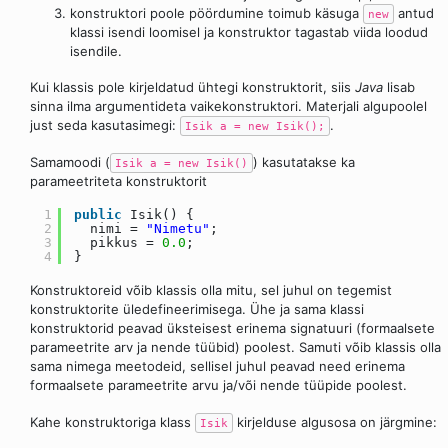
konstruktori poole pöördumine toimub käsuga
antud
new
klassi isendi loomisel ja konstruktor tagastab viida loodud
isendile.
Kui klassis pole kirjeldatud ühtegi konstruktorit, siis
Java
lisab
sinna ilma argumentideta vaikekonstruktori. Materjali algupoolel
just seda kasutasimegi:
.
Isik a = new Isik();
Samamoodi (
) kasutatakse ka
Isik a = new Isik()
parameetriteta konstruktorit
1
public
Isik() {
2
nimi =
"Nimetu"
;
3
pikkus =
0.0
;
4
}
Konstruktoreid võib klassis olla mitu, sel juhul on tegemist
konstruktorite üledefineerimisega. Ühe ja sama klassi
konstruktorid peavad üksteisest erinema signatuuri (formaalsete
parameetrite arv ja nende tüübid) poolest. Samuti võib klassis olla
sama nimega meetodeid, sellisel juhul peavad need erinema
formaalsete parameetrite arvu ja/või nende tüüpide poolest.
Kahe konstruktoriga klass
kirjelduse algusosa on järgmine:
Isik