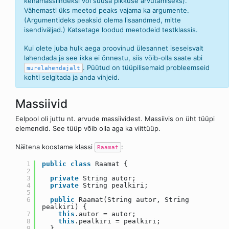
kehamassiindeksi või suusa pikkuse arvutamiseks).
Vähemasti üks meetod peaks vajama ka argumente.
(Argumentideks peaksid olema lisaandmed, mitte
isendiväljad.) Katsetage loodud meetodeid testklassis.
Kui olete juba hulk aega proovinud ülesannet iseseisvalt
lahendada ja see ikka ei õnnestu, siis võib-olla saate abi
. Püütud on tüüpilisemaid probleemseid
murelahendajalt
kohti selgitada ja anda vihjeid.
Massiivid
Eelpool oli juttu nt. arvude massiividest. Massiivis on üht tüüpi
elemendid. See tüüp võib olla aga ka viittüüp.
Näitena koostame klassi
:
Raamat
1
public
class
Raamat {
2
3
private
String autor;
4
private
String pealkiri;
5
6
public
Raamat(String autor, String
pealkiri) {
7
this
.autor = autor;
8
this
.pealkiri = pealkiri;
9
}