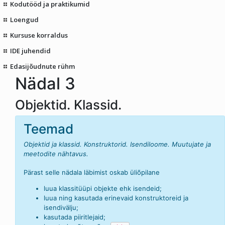
Kodutööd ja praktikumid
Loengud
Kursuse korraldus
IDE juhendid
Edasijõudnute rühm
Nädal 3
Objektid. Klassid.
Teemad
Objektid ja klassid. Konstruktorid. Isendiloome. Muutujate ja
meetodite nähtavus.
Pärast selle nädala läbimist oskab üliõpilane
luua klassitüüpi objekte ehk isendeid;
luua ning kasutada erinevaid konstruktoreid ja
isendivälju;
kasutada piiritlejaid;