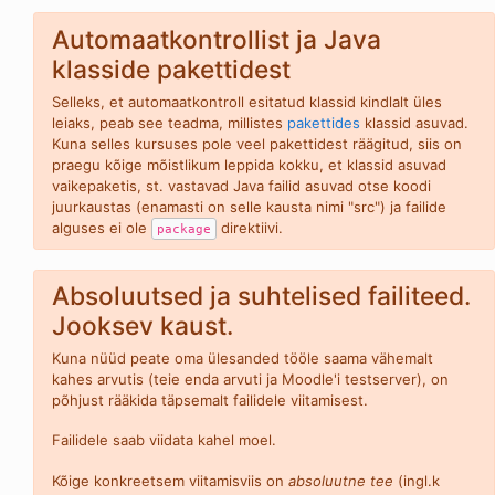
Automaatkontrollist ja Java
klasside pakettidest
Selleks, et automaatkontroll esitatud klassid kindlalt üles
leiaks, peab see teadma, millistes
pakettides
klassid asuvad.
Kuna selles kursuses pole veel pakettidest räägitud, siis on
praegu kõige mõistlikum leppida kokku, et klassid asuvad
vaikepaketis, st. vastavad Java failid asuvad otse koodi
juurkaustas (enamasti on selle kausta nimi "src") ja failide
alguses ei ole
direktiivi.
package
Absoluutsed ja suhtelised failiteed.
Jooksev kaust.
Kuna nüüd peate oma ülesanded tööle saama vähemalt
kahes arvutis (teie enda arvuti ja Moodle'i testserver), on
põhjust rääkida täpsemalt failidele viitamisest.
Failidele saab viidata kahel moel.
Kõige konkreetsem viitamisviis on
absoluutne tee
(ingl.k