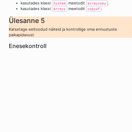
kasutades klassi
meetodit
;
System
arraycopy
kasutades klassi
meetodit
.
Arrays
copyof
Ülesanne 5
Katsetage eeltoodud näiteid ja kontrollige oma ennustuste
paikapidavust.
Enesekontroll