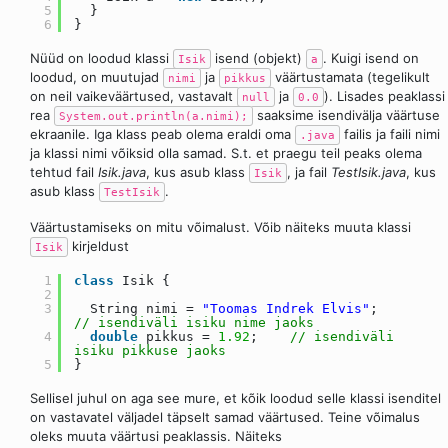
5
}
6
}
Nüüd on loodud klassi
isend (objekt)
. Kuigi isend on
Isik
a
loodud, on muutujad
ja
väärtustamata (tegelikult
nimi
pikkus
on neil vaikeväärtused, vastavalt
ja
). Lisades peaklassi
null
0.0
rea
saaksime isendivälja väärtuse
System.out.println(a.nimi);
ekraanile. Iga klass peab olema eraldi oma
failis ja faili nimi
.java
ja klassi nimi võiksid olla samad. S.t. et praegu teil peaks olema
tehtud fail
Isik.java
, kus asub klass
, ja fail
TestIsik.java
, kus
Isik
asub klass
.
TestIsik
Väärtustamiseks on mitu võimalust. Võib näiteks muuta klassi
kirjeldust
Isik
1
class
Isik {
2
3
String nimi =
"Toomas Indrek Elvis"
;
// isendiväli isiku nime jaoks
4
double
pikkus =
1.92
;
// isendiväli
isiku pikkuse jaoks
5
}
Sellisel juhul on aga see mure, et kõik loodud selle klassi isenditel
on vastavatel väljadel täpselt samad väärtused. Teine võimalus
oleks muuta väärtusi peaklassis. Näiteks