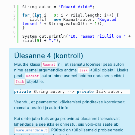
1
String autor =
"Eduard Vilde"
;
2
3
for
(
int
i =
0
; i < riiul.length; i++) {
4
riiul[i] =
new
Raamat(autor,
"Kogutud
teosed "
+ String.valueOf(i +
1
));
5
}
6
7
System.out.println(
"10. raamat riiulil on "
+
riiul[
9
] +
"."
);
Ülesanne 4 (kontroll)
Muutke klassi
nii, et raamatu loomisel peab autori
Raamat
nime asemel argumendiks andma
-tüüpi objekti. Lisaks
Isik
peab
autori nime asemel hoidma enda sees viidet
Raamat
objektile.
Isik
private
String autor; -->
private
Isik autor;
Veendu, et peameetodi käivitamisel prinditakse korrektselt
raamatu pealkiri ja autori info.
Kui olete juba hulk aega proovinud ülesannet iseseisvalt
lahendada ja see ikka ei õnnestu, siis võib-olla saate abi
. Püütud on tüüpilisemaid probleemseid
murelahendajalt