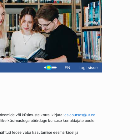
EN
Logi sisse
bleemide või küsimuste korral kirjuta:
cs.courses@ut.ee
slike küsimustega pöörduge kursuse korraldajate poole.
enähtud teose vaba kasutamise eesmärkidel ja