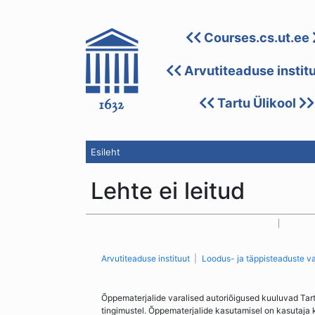
Courses.cs.ut.ee
Arvutiteaduse instit
Tartu Ülikool
Esileht
Lehte ei leitud
Arvutiteaduse instituut
Loodus- ja täppisteaduste v
Õppematerjalide varalised autoriõigused kuuluvad Tar
tingimustel. Õppematerjalide kasutamisel on kasutaja 