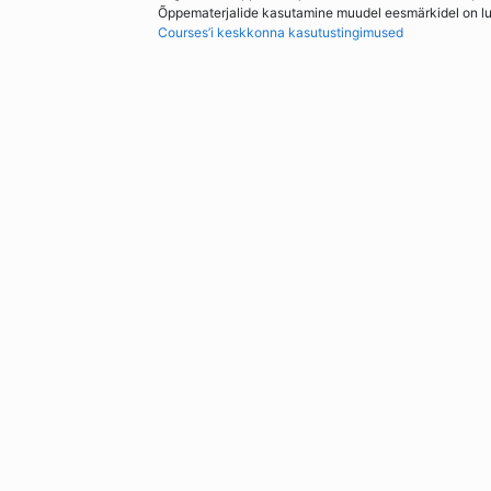
Õppematerjalide kasutamine muudel eesmärkidel on lubat
Courses’i keskkonna kasutustingimused