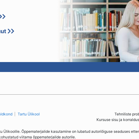
uut
aldkond
Tartu Ülikool
Tehniliste pro
Kursuse sisu ja korraldu
tu Ülikoolile. Õppematerjalide kasutamine on lubatud autoriõiguse seaduses ett
kohustatud viitama õppematerjalide autorile.