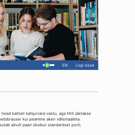
EN
Logi sisse
 head kaitset kahjurvara vastu, aga tihti jäetakse
eebibrauser kui peamine aken välismaailma.
utab ainult paari üksikut standardset porti,