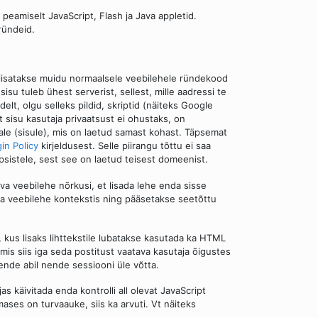
eamiselt JavaScript, Flash ja Java appletid.
ründeid.
l lisatakse muidu normaalsele veebilehele ründekood
sisu tuleb ühest serverist, sellest, mille aadressi te
elt, olgu selleks pildid, skriptid (näiteks Google
it sisu kasutaja privaatsust ei ohustaks, on
osale (sisule), mis on laetud samast kohast. Täpsemat
in Policy
kirjeldusest. Selle piirangu tõttu ei saa
psistele, sest see on laetud teisest domeenist.
ava veebilehe nõrkusi, et lisada lehe enda sisse
a veebilehe kontekstis ning pääsetakse seetõttu
, kus lisaks lihttekstile lubatakse kasutada ka HTML
mis siis iga seda postitust vaatava kasutaja õigustes
ende abil nende sessiooni üle võtta.
as käivitada enda kontrolli all olevat JavaScript
iimases on turvaauke, siis ka arvuti. Vt näiteks