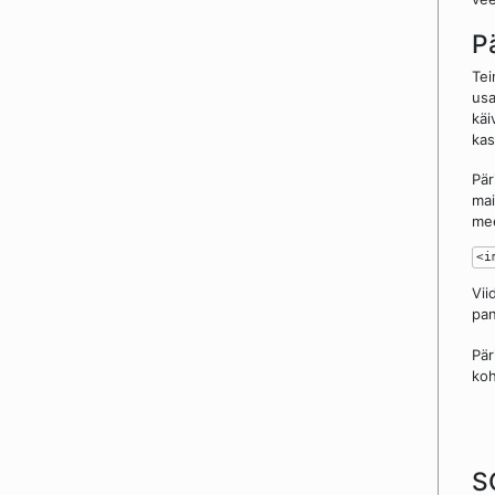
P
Tei
usa
käi
kas
Pär
mai
mee
Vii
pan
Pär
koh
S