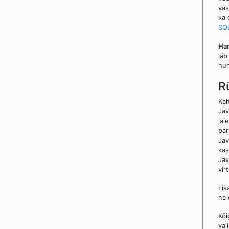
vas
ka 
SQL
Har
läb
num
R
Kah
Jav
la
par
Jav
kas
Jav
vir
Lis
nei
Kõi
val