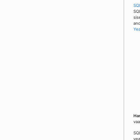
SQ
SQL
sis
and
Yea
Har
vaa
SQL
vea