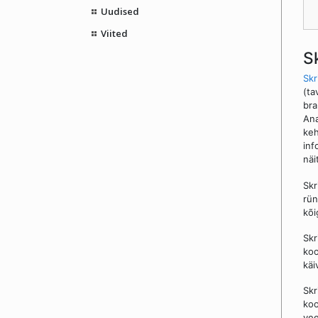
Uudised
Viited
S
Skr
(ta
bra
Ana
keh
inf
näi
Skr
rün
kõi
Skr
koo
käi
Skr
koo
vee