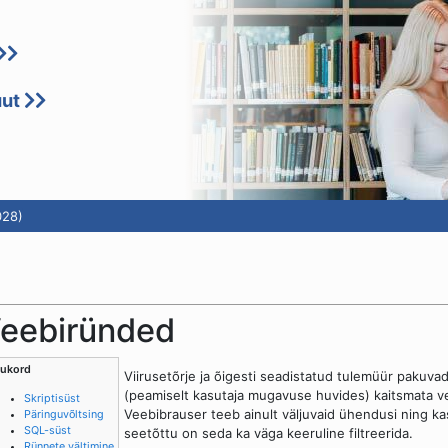
uut
028)
eebiründed
sukord
Viirusetõrje ja õigesti seadistatud tulemüür pakuvad
(peamiselt kasutaja mugavuse huvides) kaitsmata v
Skriptisüst
Veebibrauser teeb ainult väljuvaid ühendusi ning kas
Päringuvõltsing
SQL-süst
seetõttu on seda ka väga keeruline filtreerida.
Rünnete vältimine