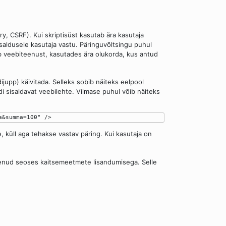
y, CSRF). Kui skriptisüst kasutab ära kasutaja
usaldusele kasutaja vastu. Päringuvõltsingu puhul
b veebiteenust, kasutades ära olukorda, kus antud
jupp) käivitada. Selleks sobib näiteks eelpool
i sisaldavat veebilehte. Viimase puhul võib näiteks
äe, küll aga tehakse vastav päring. Kui kasutaja on
enenud seoses kaitsemeetmete lisandumisega. Selle