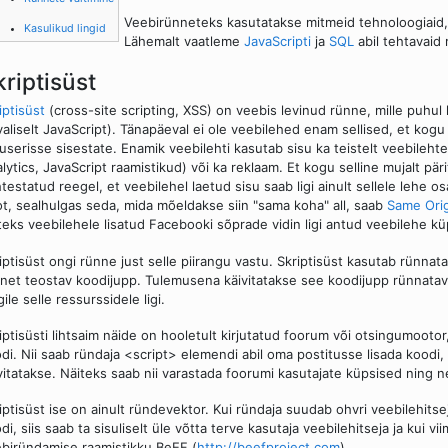
Veebirünneteks kasutatakse mitmeid tehnoloogiaid, p
Kasulikud lingid
Lähemalt vaatleme
JavaScripti
ja
SQL
abil tehtavaid 
kriptisüst
iptisüst
(cross-site scripting, XSS) on veebis levinud rünne, mille puhu
valiselt JavaScript). Tänapäeval ei ole veebilehed enam sellised, et kogu 
userisse sisestate. Enamik veebilehti kasutab sisu ka teistelt veebilehted
lytics, JavaScript raamistikud) või ka reklaam. Et kogu selline mujalt pär
testatud reegel, et veebilehel laetud sisu saab ligi ainult sellele lehe 
ot, sealhulgas seda, mida mõeldakse siin "sama koha" all, saab
Same Orig
teks veebilehele lisatud Facebooki sõprade vidin ligi antud veebilehe kü
iptisüst ongi rünne just selle piirangu vastu. Skriptisüst kasutab rünnat
net teostav koodijupp. Tulemusena käivitatakse see koodijupp rünnatav
gile selle ressurssidele ligi.
iptisüsti lihtsaim näide on hooletult kirjutatud foorum või otsingumootor
di. Nii saab ründaja <script> elemendi abil oma postitusse lisada koodi, 
vitatakse. Näiteks saab nii varastada foorumi kasutajate küpsised ning n
iptisüst ise on ainult ründevektor. Kui ründaja suudab ohvri veebilehitsej
di, siis saab ta sisuliselt üle võtta terve kasutaja veebilehitseja ja kui v
biründamise raamistikku BeEF (
http://beefproject.com
).