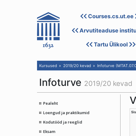
Courses.cs.ut.ee
Arvutiteaduse instit
Tartu Ülikool
Kursused
2019/20 kevad
Infoturve (MTAT.07.
Infoturve
2019/20 kevad
V
Pealeht
Loengud ja praktikumid
Si
Kodutööd ja reeglid
Eksam