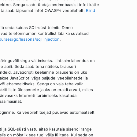
orrektne. Seega saab ründaja andmebaasist infot kätte
hta saab täpsemat infot OWASP-i veebilehelt:
Blind
rib seda kuidas SQL-süst toimib. Demo
vad telefoninumbri kontrollist läbi ka suvalised
urses/go/lessons/sql_injection
.
 päringuvõltsingu vältimiseks. Lihtsaim lahendus on
sade abil). Seda saab teha näiteks brauseri
ündeid. JavaScripti keelamine brauseris on üks
kse JavaScripti väga paljudel veebilehtedel ja
õi ebameeldivaks. Seega on vaja teha valik
itiliste ülesannete jaoks on eraldi arvuti, milles
gapäevaseks Interneti tarbimiseks kasutada
tuaalmasinat.
a logimine. Ka veebilehitsejad püüavad automaatselt
i ja SQL-süsti vastu aitab kasutaja sisendi range
is on mõistlik see tugi välja lülitada. Kui seda on