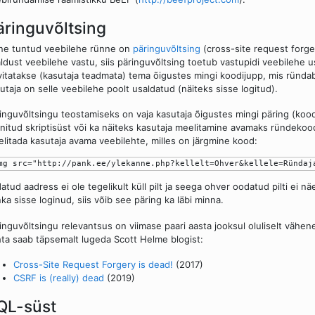
äringuvõltsing
ne tuntud veebilehe rünne on
päringuvõltsing
(cross-site request forger
ldust veebilehe vastu, siis päringuvõltsing toetub vastupidi veebilehe 
vitatakse (kasutaja teadmata) tema õigustes mingi koodijupp, mis ründa
utaja on selle veebilehe poolt usaldatud (näiteks sisse logitud).
inguvõltsingu teostamiseks on vaja kasutaja õigustes mingi päring (koodi
nitud skriptisüst või ka näiteks kasutaja meelitamine avamaks ründekood
litada kasutaja avama veebilehte, milles on järgmine kood:
datud aadress ei ole tegelikult küll pilt ja seega ohver oodatud pilti ei n
ka sisse loginud, siis võib see päring ka läbi minna.
inguvõltsingu relevantsus on viimase paari aasta jooksul oluliselt väh
ta saab täpsemalt lugeda Scott Helme blogist:
Cross-Site Request Forgery is dead!
(2017)
CSRF is (really) dead
(2019)
QL-süst