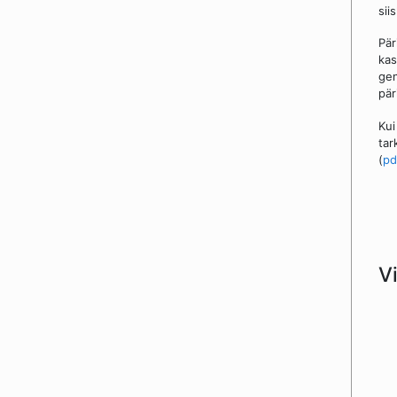
sii
Pär
kas
gen
pär
Kui
tar
(
pd
Vi