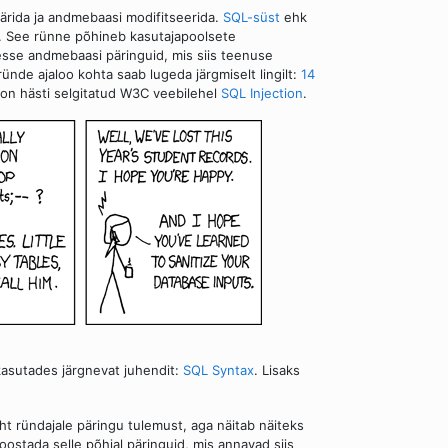
pärida ja andmebaasi modifitseerida.
SQL-süst
ehk
. See rünne põhineb kasutajapoolsete
esse andmebaasi päringuid, mis siis teenuse
ünde ajaloo kohta saab lugeda järgmiselt lingilt:
14
 on hästi selgitatud W3C veebilehel
SQL Injection
.
asutades järgnevat juhendit:
SQL Syntax
. Lisaks
eht ründajale päringu tulemust, aga näitab näiteks
oostada selle põhjal päringuid, mis annavad siis