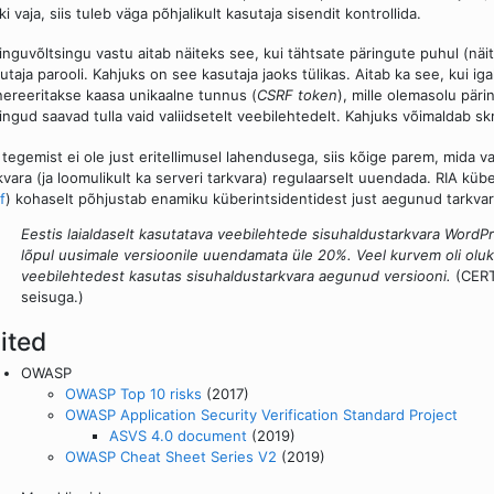
ski vaja, siis tuleb väga põhjalikult kasutaja sisendit kontrollida.
inguvõltsingu vastu aitab näiteks see, kui tähtsate päringute puhul (nä
utaja parooli. Kahjuks on see kasutaja jaoks tülikas. Aitab ka see, kui ig
ereeritakse kaasa unikaalne tunnus (
CSRF token
), mille olemasolu päri
ingud saavad tulla vaid valiidsetelt veebilehtedelt. Kahjuks võimaldab skri
 tegemist ei ole just eritellimusel lahendusega, siis kõige parem, mida
kvara (ja loomulikult ka serveri tarkvara) regulaarselt uuendada. RIA kü
f
) kohaselt põhjustab enamiku küberintsidentidest just aegunud tarkvar
Eestis laialdaselt kasutatava veebilehtede sisuhaldustarkvara WordPr
lõpul uusimale versioonile uuendamata üle 20%. Veel kurvem oli oluk
veebilehtedest kasutas sisuhaldustarkvara aegunud versiooni.
(CERT
seisuga.)
ited
OWASP
OWASP Top 10 risks
(2017)
OWASP Application Security Verification Standard Project
ASVS 4.0 document
(2019)
OWASP Cheat Sheet Series V2
(2019)