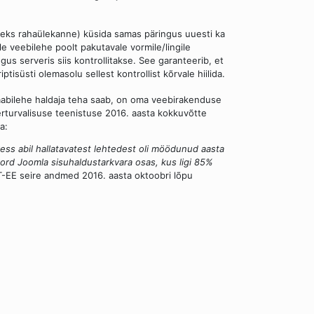
iteks rahaülekanne) küsida samas päringus uuesti ka
ale veebilehe poolt pakutavale vormile/lingile
ngus serveris siis kontrollitakse. See garanteerib, et
ptisüsti olemasolu sellest kontrollist kõrvale hiilida.
 vaabilehe haldaja teha saab, on oma veebirakenduse
berturvalisuse teenistuse 2016. aasta kokkuvõtte
a:
ess abil hallatavatest lehtedest oli möödunud aasta
ord Joomla sisuhaldustarkvara osas, kus ligi 85%
-EE seire andmed 2016. aasta oktoobri lõpu