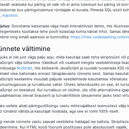
tavalt veateate kui päring oli vale või ei anna tulemust kui päring oli k
olukorras kus päringutulemusi ründajale ei kuvata. Pimeda SQL-süsti ko
 Injection
.
jutus:
Soovitame katsetada väga head interaktiivset demo, mis illustree
itegemiseks küsitakse lehe poolt külastaja kohta käivat infot. Samas lähe
brid ning emaili aadressi ei kontrollita:
https://free.codebashing.com/co
ünnete vältimine
juks ei ole just väga palju asju, mida kasutaja saab teha skriptisüsti või
aScripti välja lülitamine (täielikult või osaliselt mingite veebilehitseja li
iendusega
NoScript
, mis blokeerib JavaScripti ja suudab tuvastada XSS r
imaid viise kaitsmaks ennast tänapäevaste rünnete eest. Samas kasutata
aScripti keelamine muudab paljude veebilehtede kasutamise võimatuks v
utusmugavuse ja turvalisuse vahel. Üheks lahenduseks on see, et turvakri
aScript on keelatud. Kui turvalisus on oluline, siis võib alternatiivina i
tuaalmasinas olevat brauserit ja turvakriitiliste ülesannete jaoks teist vir
aks sellele aitab päringuvõltsingu vastu mittevajalikest teenustest välj
d ründeid vältida ja kasutajat hoiatada, aga see ei toimi 100%-liselt.
gi nende rünnete vastu saavad veebilehe haldajad ise kaitsta. Skriptisüst
ideerimine. Kui HTML kood foorumi postituses pole absoluutselt vajalik, si