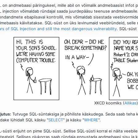
L
on andmebaasi päringukeel, mille abil on võimalik andmebaasist infot 
 injection võimaldab ründajal saada juurdepääsu teenuse andmebaasile
endandmete ebapiisaval kontrollil, mis võimaldab sisestada veebivormid
mebaasis käivitatakse. SQL-süst on üks levinumaid veebiründeid, selle r
rs of SQL Injection and still the most dangerous vulnerability
. SQL-süst
XKCD koomiks (
Allikas
)
jutus:
Tutvuge SQL-süntaksiga ja põhiliste käskudega. Seda saab teha k
dake lühidalt SQL käsku "
SELECT
" ja käsku "
WHERE
".
-süsti erijuht on pime SQL-süst. Sellise SQL-süsti korral ei näita veebil
teateid. Sellises olukorras saab ründaja ennustada andmebaasi sisu ja k