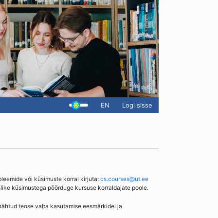
EN
Logi sisse
bleemide või küsimuste korral kirjuta:
cs.courses@ut.ee
slike küsimustega pöörduge kursuse korraldajate poole.
enähtud teose vaba kasutamise eesmärkidel ja