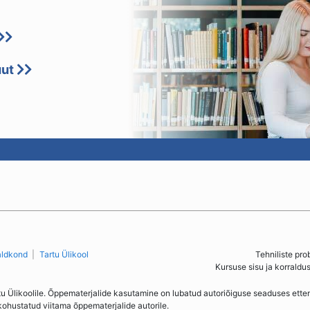
uut
aldkond
Tartu Ülikool
Tehniliste pro
Kursuse sisu ja korraldu
tu Ülikoolile. Õppematerjalide kasutamine on lubatud autoriõiguse seaduses ett
kohustatud viitama õppematerjalide autorile.