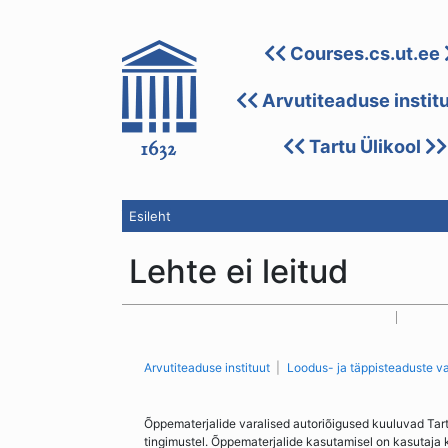
Courses.cs.ut.ee
Arvutiteaduse instit
Tartu Ülikool
Esileht
Lehte ei leitud
Arvutiteaduse instituut
Loodus- ja täppisteaduste v
Õppematerjalide varalised autoriõigused kuuluvad Tar
tingimustel. Õppematerjalide kasutamisel on kasutaja 