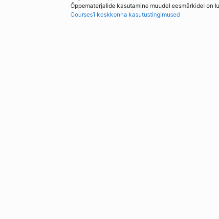
Õppematerjalide kasutamine muudel eesmärkidel on lubat
Courses’i keskkonna kasutustingimused