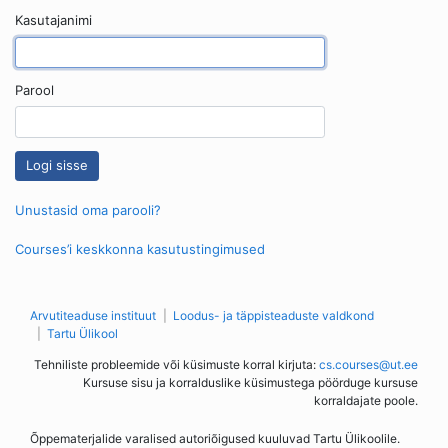
Kasutajanimi
Parool
Unustasid oma parooli?
Courses’i keskkonna kasutustingimused
Arvutiteaduse instituut
Loodus- ja täppisteaduste valdkond
Tartu Ülikool
Tehniliste probleemide või küsimuste korral kirjuta:
cs.courses@ut.ee
Kursuse sisu ja korralduslike küsimustega pöörduge kursuse
korraldajate poole.
Õppematerjalide varalised autoriõigused kuuluvad Tartu Ülikoolile.