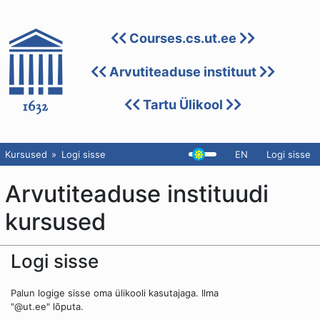
Courses.cs.ut.ee
Arvutiteaduse instituut
Tartu Ülikool
Kursused
Logi sisse
EN
Logi sisse
Arvutiteaduse instituudi
kursused
Logi sisse
Palun logige sisse oma ülikooli kasutajaga. Ilma
"@ut.ee" lõputa.