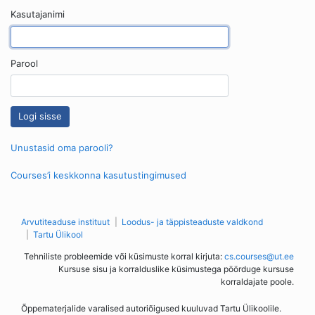
Kasutajanimi
Parool
Unustasid oma parooli?
Courses’i keskkonna kasutustingimused
Arvutiteaduse instituut
Loodus- ja täppisteaduste valdkond
Tartu Ülikool
Tehniliste probleemide või küsimuste korral kirjuta:
cs.courses@ut.ee
Kursuse sisu ja korralduslike küsimustega pöörduge kursuse
korraldajate poole.
Õppematerjalide varalised autoriõigused kuuluvad Tartu Ülikoolile.