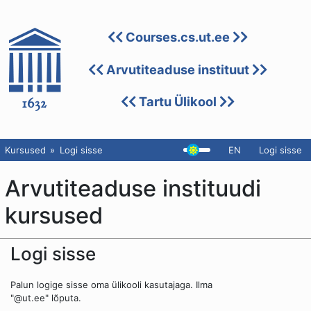
Courses.cs.ut.ee
Arvutiteaduse instituut
Tartu Ülikool
Kursused
Logi sisse
EN
Logi sisse
Arvutiteaduse instituudi
kursused
Logi sisse
Palun logige sisse oma ülikooli kasutajaga. Ilma
"@ut.ee" lõputa.