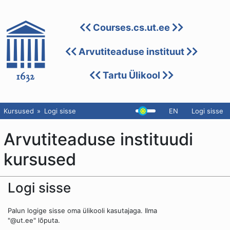
Courses.cs.ut.ee
Arvutiteaduse instituut
Tartu Ülikool
Kursused
Logi sisse
EN
Logi sisse
Arvutiteaduse instituudi
kursused
Logi sisse
Palun logige sisse oma ülikooli kasutajaga. Ilma
"@ut.ee" lõputa.