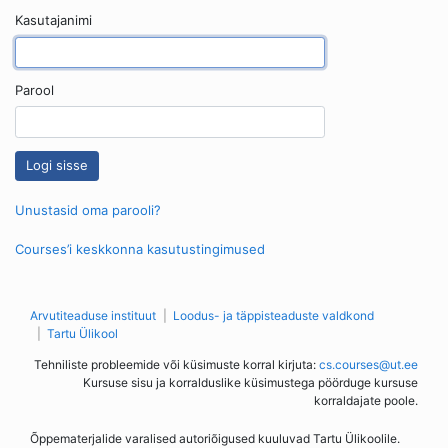
Kasutajanimi
Parool
Unustasid oma parooli?
Courses’i keskkonna kasutustingimused
Arvutiteaduse instituut
Loodus- ja täppisteaduste valdkond
Tartu Ülikool
Tehniliste probleemide või küsimuste korral kirjuta:
cs.courses@ut.ee
Kursuse sisu ja korralduslike küsimustega pöörduge kursuse
korraldajate poole.
Õppematerjalide varalised autoriõigused kuuluvad Tartu Ülikoolile.