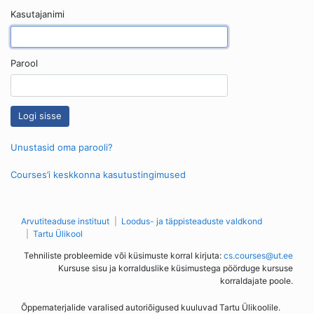
Kasutajanimi
Parool
Unustasid oma parooli?
Courses’i keskkonna kasutustingimused
Arvutiteaduse instituut
Loodus- ja täppisteaduste valdkond
Tartu Ülikool
Tehniliste probleemide või küsimuste korral kirjuta:
cs.courses@ut.ee
Kursuse sisu ja korralduslike küsimustega pöörduge kursuse
korraldajate poole.
Õppematerjalide varalised autoriõigused kuuluvad Tartu Ülikoolile.