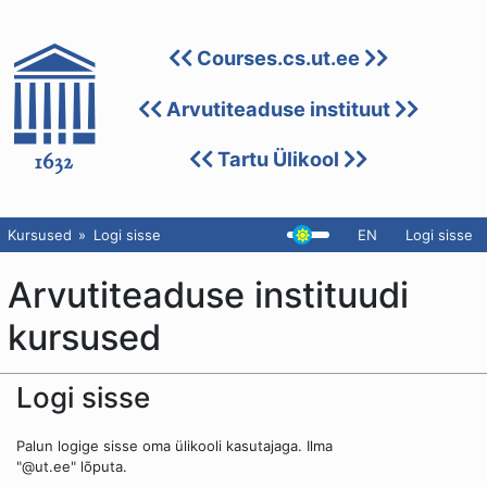
Courses.cs.ut.ee
Arvutiteaduse instituut
Tartu Ülikool
Kursused
Logi sisse
EN
Logi sisse
Arvutiteaduse instituudi
kursused
Logi sisse
Palun logige sisse oma ülikooli kasutajaga. Ilma
"@ut.ee" lõputa.