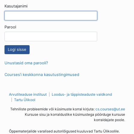
Kasutajanimi
Parool
Unustasid oma parooli?
Courses’i keskkonna kasutustingimused
Arvutiteaduse instituut
Loodus- ja täppisteaduste valdkond
Tartu Ülikool
Tehniliste probleemide või küsimuste korral kirjuta:
cs.courses@ut.ee
Kursuse sisu ja korralduslike küsimustega pöörduge kursuse
korraldajate poole.
Õppematerjalide varalised autoriõigused kuuluvad Tartu Ülikoolile.