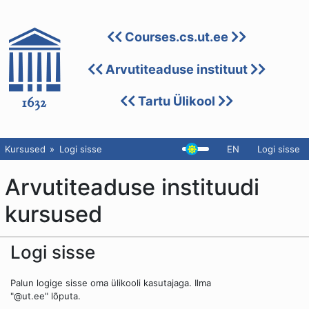
Courses.cs.ut.ee
Arvutiteaduse instituut
Tartu Ülikool
Kursused
Logi sisse
EN
Logi sisse
Arvutiteaduse instituudi
kursused
Logi sisse
Palun logige sisse oma ülikooli kasutajaga. Ilma
"@ut.ee" lõputa.