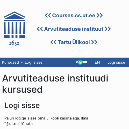
Courses.cs.ut.ee
Arvutiteaduse instituut
Tartu Ülikool
Kursused
Logi sisse
EN
Logi sisse
Arvutiteaduse instituudi
kursused
Logi sisse
Palun logige sisse oma ülikooli kasutajaga. Ilma
"@ut.ee" lõputa.