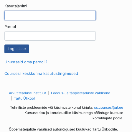
Kasutajanimi
Parool
Unustasid oma parooli?
Courses’i keskkonna kasutustingimused
Arvutiteaduse instituut
Loodus- ja täppisteaduste valdkond
Tartu Ülikool
Tehniliste probleemide või küsimuste korral kirjuta:
cs.courses@ut.ee
Kursuse sisu ja korralduslike küsimustega pöörduge kursuse
korraldajate poole.
Õppematerjalide varalised autoriõigused kuuluvad Tartu Ülikoolile.