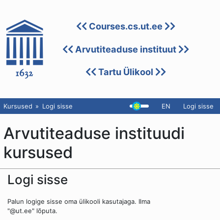
Courses.cs.ut.ee
Arvutiteaduse instituut
Tartu Ülikool
Kursused
Logi sisse
EN
Logi sisse
Arvutiteaduse instituudi
kursused
Logi sisse
Palun logige sisse oma ülikooli kasutajaga. Ilma
"@ut.ee" lõputa.