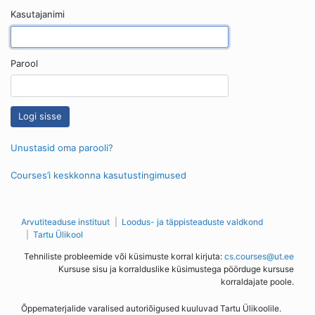
Kasutajanimi
Parool
Unustasid oma parooli?
Courses’i keskkonna kasutustingimused
Arvutiteaduse instituut
Loodus- ja täppisteaduste valdkond
Tartu Ülikool
Tehniliste probleemide või küsimuste korral kirjuta:
cs.courses@ut.ee
Kursuse sisu ja korralduslike küsimustega pöörduge kursuse
korraldajate poole.
Õppematerjalide varalised autoriõigused kuuluvad Tartu Ülikoolile.