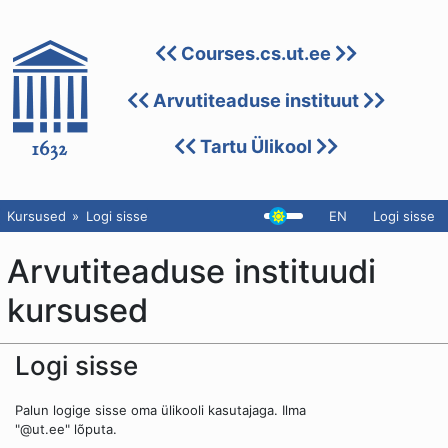
Courses.cs.ut.ee
Arvutiteaduse instituut
Tartu Ülikool
Kursused
Logi sisse
EN
Logi sisse
Arvutiteaduse instituudi
kursused
Logi sisse
Palun logige sisse oma ülikooli kasutajaga. Ilma
"@ut.ee" lõputa.