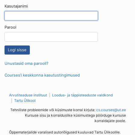
Kasutajanimi
Parool
Unustasid oma parooli?
Courses’i keskkonna kasutustingimused
Arvutiteaduse instituut
Loodus- ja täppisteaduste valdkond
Tartu Ülikool
Tehniliste probleemide või küsimuste korral kirjuta:
cs.courses@ut.ee
Kursuse sisu ja korralduslike küsimustega pöörduge kursuse
korraldajate poole.
Õppematerjalide varalised autoriõigused kuuluvad Tartu Ülikoolile.