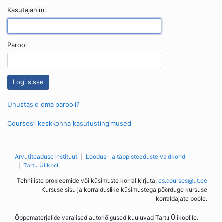
Kasutajanimi
Parool
Unustasid oma parooli?
Courses’i keskkonna kasutustingimused
Arvutiteaduse instituut
Loodus- ja täppisteaduste valdkond
Tartu Ülikool
Tehniliste probleemide või küsimuste korral kirjuta:
cs.courses@ut.ee
Kursuse sisu ja korralduslike küsimustega pöörduge kursuse
korraldajate poole.
Õppematerjalide varalised autoriõigused kuuluvad Tartu Ülikoolile.