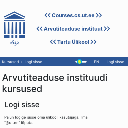
Courses.cs.ut.ee
Arvutiteaduse instituut
Tartu Ülikool
Kursused
Logi sisse
EN
Logi sisse
Arvutiteaduse instituudi
kursused
Logi sisse
Palun logige sisse oma ülikooli kasutajaga. Ilma
"@ut.ee" lõputa.