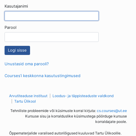
Kasutajanimi
Parool
Unustasid oma parooli?
Courses’i keskkonna kasutustingimused
Arvutiteaduse instituut
Loodus- ja täppisteaduste valdkond
Tartu Ülikool
Tehniliste probleemide või küsimuste korral kirjuta:
cs.courses@ut.ee
Kursuse sisu ja korralduslike küsimustega pöörduge kursuse
korraldajate poole.
Õppematerjalide varalised autoriõigused kuuluvad Tartu Ülikoolile.