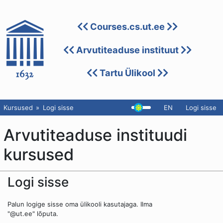
Courses.cs.ut.ee
Arvutiteaduse instituut
Tartu Ülikool
Kursused
Logi sisse
EN
Logi sisse
Arvutiteaduse instituudi
kursused
Logi sisse
Palun logige sisse oma ülikooli kasutajaga. Ilma
"@ut.ee" lõputa.