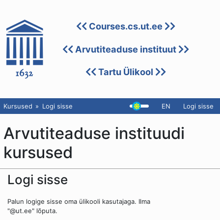
Courses.cs.ut.ee
Arvutiteaduse instituut
Tartu Ülikool
Kursused
Logi sisse
EN
Logi sisse
Arvutiteaduse instituudi
kursused
Logi sisse
Palun logige sisse oma ülikooli kasutajaga. Ilma
"@ut.ee" lõputa.