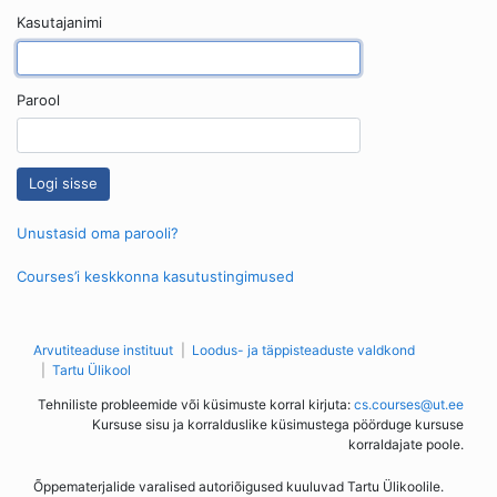
Kasutajanimi
Parool
Unustasid oma parooli?
Courses’i keskkonna kasutustingimused
Arvutiteaduse instituut
Loodus- ja täppisteaduste valdkond
Tartu Ülikool
Tehniliste probleemide või küsimuste korral kirjuta:
cs.courses@ut.ee
Kursuse sisu ja korralduslike küsimustega pöörduge kursuse
korraldajate poole.
Õppematerjalide varalised autoriõigused kuuluvad Tartu Ülikoolile.