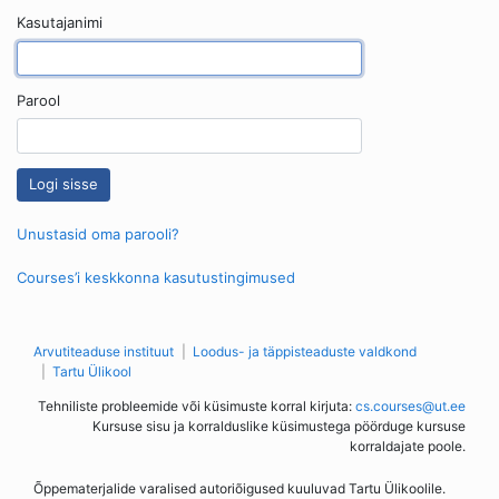
Kasutajanimi
Parool
Unustasid oma parooli?
Courses’i keskkonna kasutustingimused
Arvutiteaduse instituut
Loodus- ja täppisteaduste valdkond
Tartu Ülikool
Tehniliste probleemide või küsimuste korral kirjuta:
cs.courses@ut.ee
Kursuse sisu ja korralduslike küsimustega pöörduge kursuse
korraldajate poole.
Õppematerjalide varalised autoriõigused kuuluvad Tartu Ülikoolile.