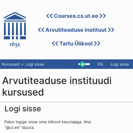
Courses.cs.ut.ee
Arvutiteaduse instituut
Tartu Ülikool
Kursused
Logi sisse
EN
Logi sisse
Arvutiteaduse instituudi
kursused
Logi sisse
Palun logige sisse oma ülikooli kasutajaga. Ilma
"@ut.ee" lõputa.