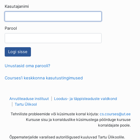
Kasutajanimi
Parool
Unustasid oma parooli?
Courses’i keskkonna kasutustingimused
Arvutiteaduse instituut
Loodus- ja täppisteaduste valdkond
Tartu Ülikool
Tehniliste probleemide või küsimuste korral kirjuta:
cs.courses@ut.ee
Kursuse sisu ja korralduslike küsimustega pöörduge kursuse
korraldajate poole.
Õppematerjalide varalised autoriõigused kuuluvad Tartu Ülikoolile.