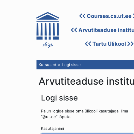
Courses.cs.ut.ee
Arvutiteaduse instit
Tartu Ülikool
Kursused
Logi sisse
Arvutiteaduse instit
Logi sisse
Palun logige sisse oma ülikooli kasutajaga. Ilma
"@ut.ee" lõputa.
Kasutajanimi