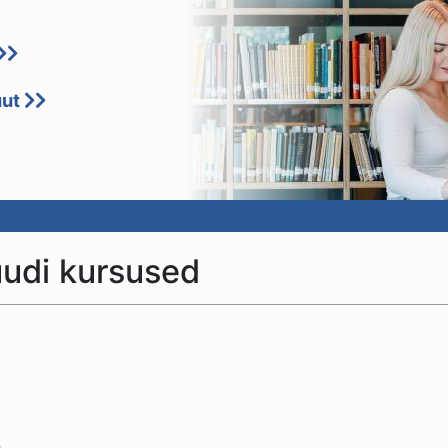
uut
uudi kursused