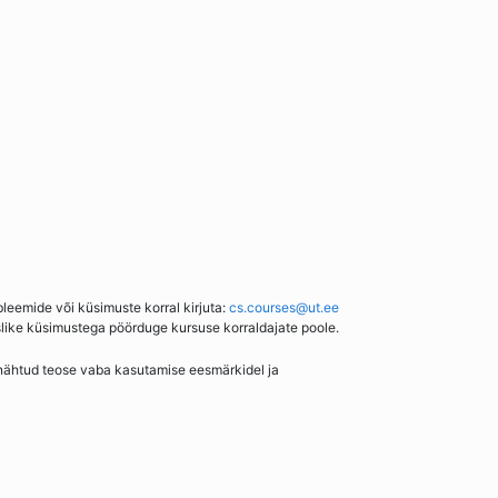
bleemide või küsimuste korral kirjuta:
cs.courses@ut.ee
slike küsimustega pöörduge kursuse korraldajate poole.
enähtud teose vaba kasutamise eesmärkidel ja