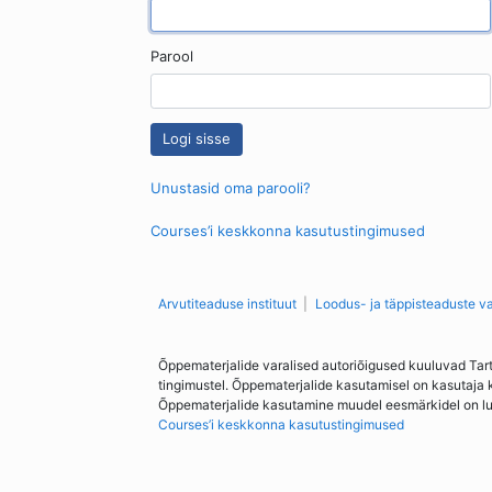
Parool
Unustasid oma parooli?
Courses’i keskkonna kasutustingimused
Arvutiteaduse instituut
Loodus- ja täppisteaduste v
Õppematerjalide varalised autoriõigused kuuluvad Tar
tingimustel. Õppematerjalide kasutamisel on kasutaja 
Õppematerjalide kasutamine muudel eesmärkidel on lubat
Courses’i keskkonna kasutustingimused