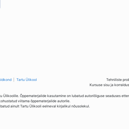
aldkond
Tartu Ülikool
Tehniliste pro
Kursuse sisu ja korraldu
tu Ülikoolile. Õppematerjalide kasutamine on lubatud autoriõiguse seaduses ett
kohustatud viitama õppematerjalide autorile.
ud ainult Tartu Ülikooli eelneval kirjalikul nõusolekul.